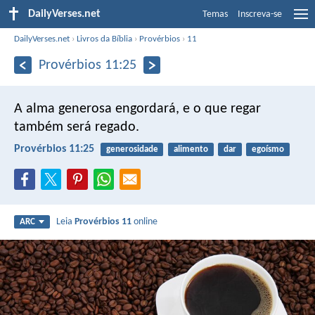
DailyVerses.net
Temas
Inscreva-se
DailyVerses.net
›
Livros da Bíblia
›
Provérbios
›
11
Provérbios 11:25
A alma generosa engordará,
e o que regar
também será regado.
Provérbios 11:25
generosidade
alimento
dar
egoísmo
Leia
Provérbios 11
online
ARC