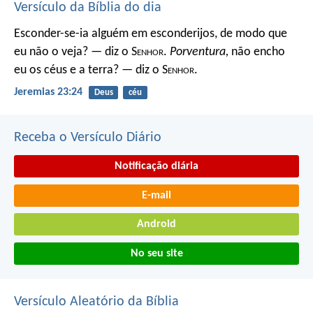
Versículo da Bíblia do dia
Esconder-se-ia alguém em esconderijos, de modo que
eu não o veja? — diz o S
enhor
.
Porventura,
não encho
eu os céus e a terra? — diz o S
enhor
.
Jeremias 23:24
Deus
céu
Receba o Versículo Diário
Notificação diária
E-mail
Android
No seu site
Versículo Aleatório da Bíblia