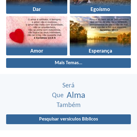
Dar
Egoísmo
Amor
Esperança
Mais Temas...
Será
Alma
Que
Também
Pesquisar versículos Bíblicos