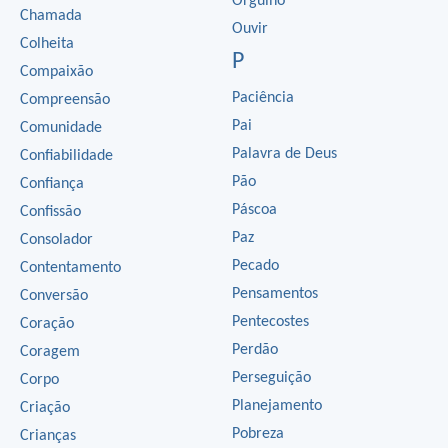
Orgulho
Chamada
Ouvir
Colheita
P
Compaixão
Paciência
Compreensão
Pai
Comunidade
Palavra de Deus
Confiabilidade
Pão
Confiança
Páscoa
Confissão
Paz
Consolador
Pecado
Contentamento
Pensamentos
Conversão
Pentecostes
Coração
Perdão
Coragem
Perseguição
Corpo
Planejamento
Criação
Pobreza
Crianças