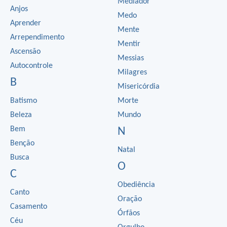
Mediador
Anjos
Medo
Aprender
Mente
Arrependimento
Mentir
Ascensão
Messias
Autocontrole
Milagres
B
Misericórdia
Batismo
Morte
Beleza
Mundo
Bem
N
Benção
Natal
Busca
O
C
Obediência
Canto
Oração
Casamento
Órfãos
Céu