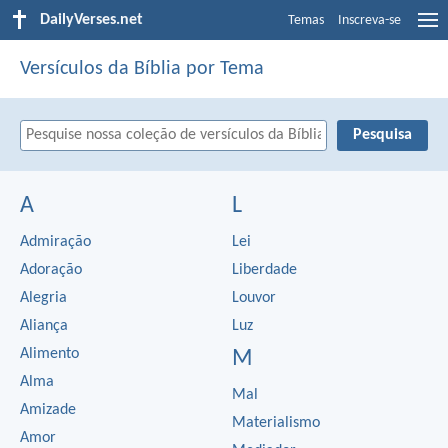
DailyVerses.net
Temas
Inscreva-se
Versículos da Bíblia por Tema
A
L
Admiração
Lei
Adoração
Liberdade
Alegria
Louvor
Aliança
Luz
Alimento
M
Alma
Mal
Amizade
Materialismo
Amor