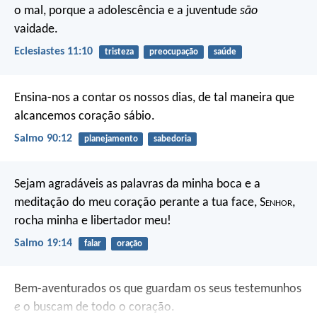
o mal, porque a adolescência e a juventude
são
vaidade.
Eclesiastes 11:10
tristeza
preocupação
saúde
Ensina-nos a contar os nossos dias,
de tal maneira que
alcancemos coração sábio.
Salmo 90:12
planejamento
sabedoria
Sejam agradáveis as palavras da minha boca
e a
meditação do meu coração perante a tua face,
S
enhor
,
rocha minha e libertador meu!
Salmo 19:14
falar
oração
Bem-aventurados os que guardam os seus testemunhos
e
o buscam de todo o coração.