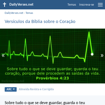
DailyVerses.net
Temas
Inscreva-se
DailyVerses.net
›
Temas
Versículos da Bíblia sobre o Coração
«
»
ARC
Almeida Revista e Corrigida
Sobre tudo o que se deve guardar, guarda o teu