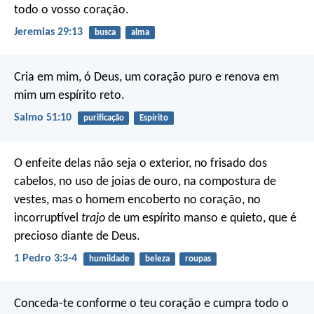
todo o vosso coração.
Jeremias 29:13
busca
alma
Cria em mim, ó Deus, um coração puro
e renova em
mim um espírito reto.
Salmo 51:10
purificação
Espírito
O enfeite delas não seja o exterior, no frisado dos
cabelos, no uso de joias de ouro, na compostura de
vestes, mas o homem encoberto no coração, no
incorruptível
trajo
de um espírito manso e quieto, que é
precioso diante de Deus.
1 Pedro 3:3-4
humildade
beleza
roupas
Conceda-te conforme o teu coração
e cumpra todo o