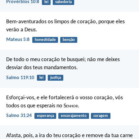
Provérbios 10:8
lei
sabedoria
Bem-aventurados os limpos de coração,
porque eles
verão a Deus.
Mateus 5:8
honestidade
benção
De todo o meu coração te busquei;
não me deixes
desviar dos teus mandamentos.
Salmo 119:10
lei
justiça
Esforçai-vos, e ele fortalecerá o vosso coração,
vós
todos os que esperais no S
enhor
.
Salmo 31:24
esperança
encorajamento
coragem
Afasta, pois, a ira do teu coração e remove da tua carne