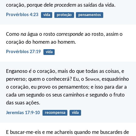
coração,
porque dele
procedem
as saídas da vida.
Provérbios 4:23
vida
proteção
pensamentos
Como
na
água o rosto
corresponde
ao rosto,
assim o
coração do homem ao homem.
Provérbios 27:19
vida
Enganoso
é
o coração, mais do que todas as coisas,
e
perverso; quem o conhecerá?
Eu, o S
enhor
, esquadrinho
o coração,
eu provo os pensamentos;
e isso para dar a
cada um segundo os seus caminhos
e
segundo o fruto
das suas ações.
Jeremias 17:9-10
recompensa
vida
E buscar-me-eis e me achareis quando me buscardes de