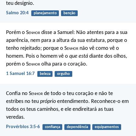
teu desígnio.
Salmo 20:4
planejamento
benção
Porém o S
enhor
disse a Samuel: Não atentes para a sua
aparência, nem para a altura da sua estatura, porque o
tenho rejeitado; porque o S
enhor
não vê como vê o
homem. Pois o homem vê o
que está
diante dos olhos,
porém o S
enhor
olha para o coração.
1 Samuel 16:7
beleza
orgulho
Confia no S
enhor
de todo o teu coração
e não te
estribes no teu
próprio
entendimento.
Reconhece-o em
todos os teus caminhos,
e ele endireitará as tuas
veredas.
Provérbios 3:5-6
confiança
dependência
equipamentos