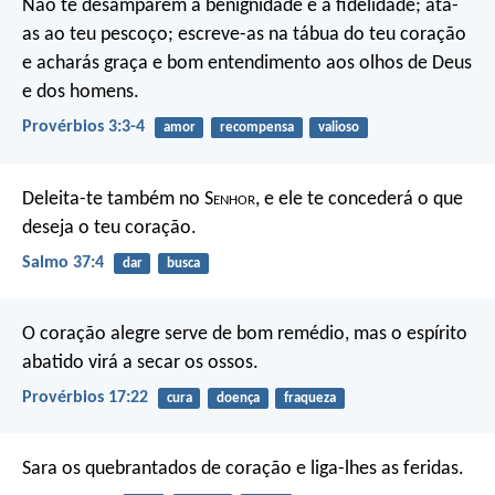
Não te desamparem a benignidade e a fidelidade;
ata-
as ao teu pescoço;
escreve-as na tábua do teu coração
e acharás graça e bom entendimento
aos olhos de Deus
e dos homens.
Provérbios 3:3-4
amor
recompensa
valioso
Deleita-te também no S
enhor
,
e ele te concederá o que
deseja o teu coração.
Salmo 37:4
dar
busca
O coração alegre serve de bom remédio,
mas o espírito
abatido virá a secar os ossos.
Provérbios 17:22
cura
doença
fraqueza
Sara os quebrantados de coração
e liga-lhes as feridas.