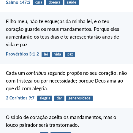
Salmo 147:3
cura
doença
saúde
Filho meu, não te esqueças da minha lei,
e o teu
coração guarde os meus mandamentos.
Porque eles
aumentarão os teus dias
e te acrescentarão anos de
vida e paz.
Provérbios 3:1-2
lei
vida
paz
Cada um
contribua
segundo propôs no seu coração, não
com tristeza ou por necessidade; porque Deus ama ao
que dá com alegria.
2 Coríntios 9:7
alegria
dar
generosidade
O sábio de coração aceita os mandamentos,
mas o
louco palrador será transtornado.