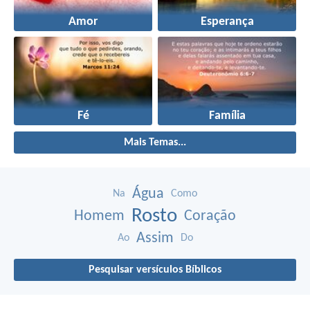
Amor
Esperança
Fé
Família
Mais Temas...
Água
Na
Como
Rosto
Homem
Coração
Assim
Ao
Do
Pesquisar versículos Bíblicos