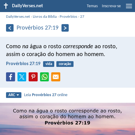
DailyVerses.net
Temas
Inscreva-se
DailyVerses.net
›
Livros da Bíblia
›
Provérbios
›
27
Provérbios 27:19
Como
na
água o rosto
corresponde
ao rosto,
assim o coração do homem ao homem.
Provérbios 27:19
vida
coração
Leia
Provérbios 27
online
ARC