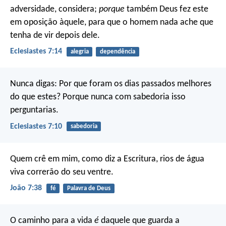
adversidade, considera;
porque
também Deus fez este
em oposição àquele, para que o homem nada ache que
tenha de vir depois dele.
Eclesiastes 7:14
alegria
dependência
Nunca digas: Por que foram os dias passados melhores
do que estes? Porque nunca com sabedoria isso
perguntarias.
Eclesiastes 7:10
sabedoria
Quem crê em mim, como diz a Escritura, rios de água
viva correrão do seu ventre.
João 7:38
fé
Palavra de Deus
O caminho para a vida
é
daquele que guarda a