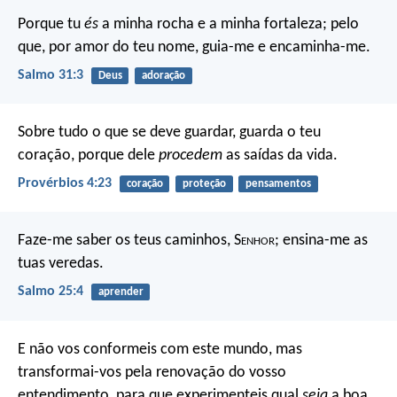
Porque tu
és
a minha rocha e a minha fortaleza;
pelo
que, por amor do teu nome, guia-me e encaminha-me.
Salmo 31:3
Deus
adoração
Sobre tudo o que se deve guardar, guarda o teu
coração,
porque dele
procedem
as saídas da vida.
Provérbios 4:23
coração
proteção
pensamentos
Faze-me saber os teus caminhos, S
enhor
;
ensina-me as
tuas veredas.
Salmo 25:4
aprender
E não vos conformeis com este mundo, mas
transformai-vos pela renovação do vosso
entendimento, para que experimenteis qual
seja
a boa,