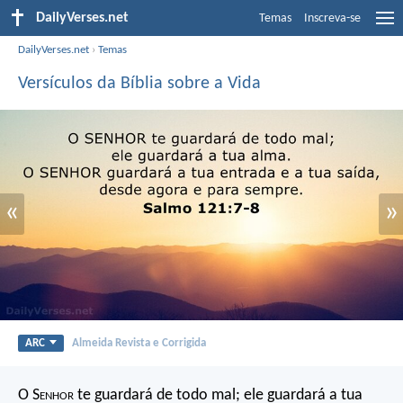
DailyVerses.net
Temas
Inscreva-se
DailyVerses.net
›
Temas
Versículos da Bíblia sobre a Vida
«
»
ARC
Almeida Revista e Corrigida
O S
enhor
te guardará de todo mal;
ele guardará a tua