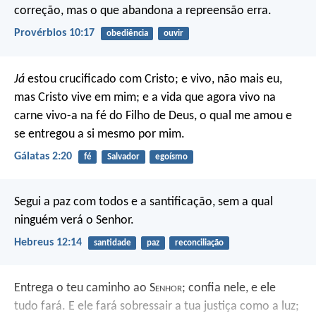
correção,
mas o que abandona a repreensão erra.
Provérbios 10:17
obediência
ouvir
Já
estou crucificado com Cristo; e vivo, não mais eu,
mas Cristo vive em mim; e a vida que agora vivo na
carne vivo-a na fé do Filho de Deus, o qual me amou e
se entregou a si mesmo por mim.
Gálatas 2:20
fé
Salvador
egoísmo
Segui a paz com todos e a santificação, sem a qual
ninguém verá o Senhor.
Hebreus 12:14
santidade
paz
reconciliação
Entrega o teu caminho ao S
enhor
;
confia nele, e ele
tudo fará.
E ele fará sobressair a tua justiça como a luz;