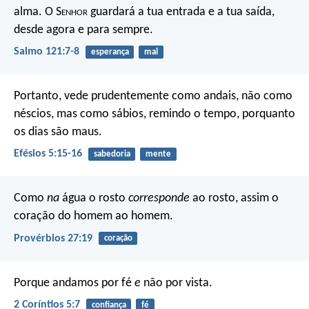
alma.
O S
enhor
guardará a tua entrada e a tua saída,
desde agora e para sempre.
Salmo 121:7-8
esperança
mal
Portanto, vede prudentemente como andais, não como
néscios, mas como sábios, remindo o tempo, porquanto
os dias são maus.
Efésios 5:15-16
sabedoria
mente
Como
na
água o rosto
corresponde
ao rosto,
assim o
coração do homem ao homem.
Provérbios 27:19
coração
Porque andamos por fé
e
não por vista.
2 Coríntios 5:7
confiança
fé