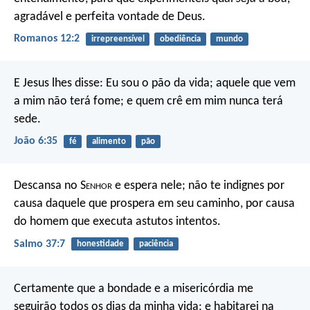
agradável e perfeita vontade de Deus.
Romanos 12:2
irrepreensível
obediência
mundo
E Jesus lhes disse: Eu sou o pão da vida; aquele que vem
a mim não terá fome; e quem crê em mim nunca terá
sede.
João 6:35
fé
alimento
pão
Descansa no S
enhor
e espera nele;
não te indignes por
causa daquele que prospera em seu caminho,
por causa
do homem que executa astutos intentos.
Salmo 37:7
honestidade
paciência
Certamente que a bondade e a misericórdia me
seguirão
todos os dias da minha vida;
e habitarei na