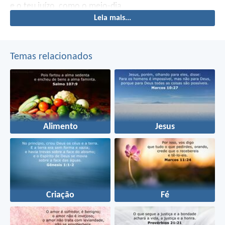
e o teu juízo, como o meio-dia.
Leia mais...
Temas relacionados
Alimento
Jesus
Criação
Fé