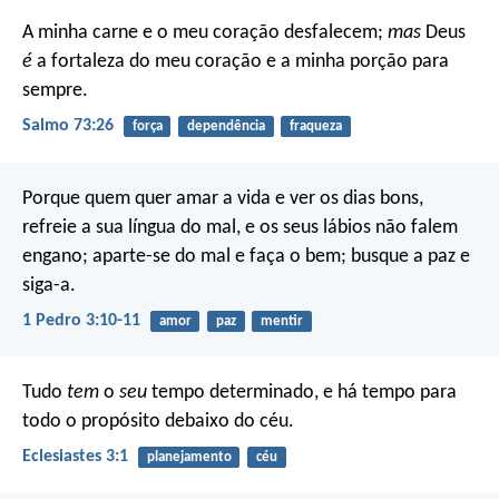
A minha carne e o meu coração desfalecem;
mas
Deus
é
a fortaleza do meu coração
e a minha porção para
sempre.
Salmo 73:26
força
dependência
fraqueza
Porque quem quer amar a vida e ver os dias bons,
refreie a sua língua do mal, e os seus lábios não falem
engano; aparte-se do mal e faça o bem; busque a paz e
siga-a.
1 Pedro 3:10-11
amor
paz
mentir
Tudo
tem
o
seu
tempo determinado, e há tempo para
todo o propósito debaixo do céu.
Eclesiastes 3:1
planejamento
céu