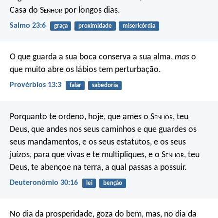
Casa do S
enhor
por longos dias.
Salmo 23:6
graça
proximidade
misericórdia
O que guarda a sua boca conserva a sua alma,
mas
o
que muito abre os lábios tem perturbação.
Provérbios 13:3
falar
sabedoria
Porquanto te ordeno, hoje, que ames o S
enhor
, teu
Deus, que andes nos seus caminhos e que guardes os
seus mandamentos, e os seus estatutos, e os seus
juízos, para que vivas e te multipliques, e o S
enhor
, teu
Deus, te abençoe na terra, a qual passas a possuir.
Deuteronômio 30:16
lei
benção
No dia da prosperidade, goza do bem, mas, no dia da