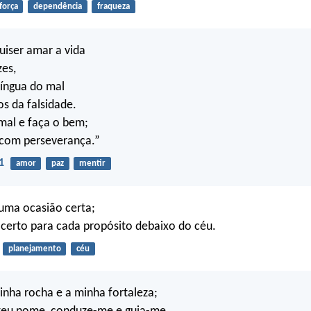
força
dependência
fraqueza
uiser amar a vida
zes,
língua do mal
os da falsidade.
mal e faça o bem;
 com perseverança.”
1
amor
paz
mentir
uma ocasião certa;
certo para cada propósito debaixo do céu.
planejamento
céu
minha rocha e a minha fortaleza;