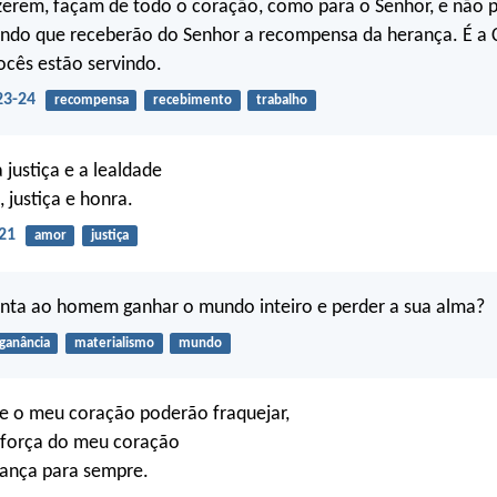
zerem, façam de todo o coração, como para o Senhor, e não 
ndo que receberão do Senhor a recompensa da herança. É a C
ocês estão servindo.
23-24
recompensa
recebimento
trabalho
justiça e a lealdade
 justiça e honra.
21
amor
justiça
anta ao homem ganhar o mundo inteiro e perder a sua alma?
ganância
materialismo
mundo
e o meu coração poderão fraquejar,
 força do meu coração
rança para sempre.