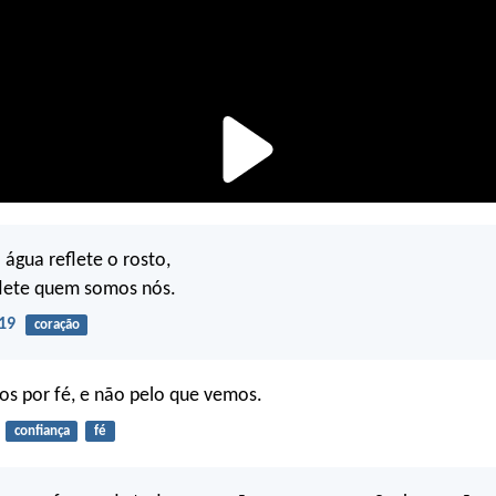
água reflete o rosto,
flete quem somos nós.
19
coração
s por fé, e não pelo que vemos.
confiança
fé