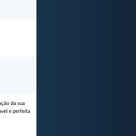
ação da sua
vel e perfeita