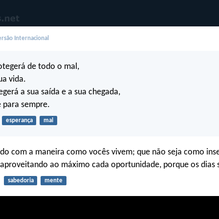
rsão Internacional
otegerá de todo o mal,
ua vida.
gerá a sua saída e a sua chegada,
e para sempre.
esperança
mal
do com a maneira como vocês vivem; que não seja como ins
 aproveitando ao máximo cada oportunidade, porque os dias 
sabedoria
mente