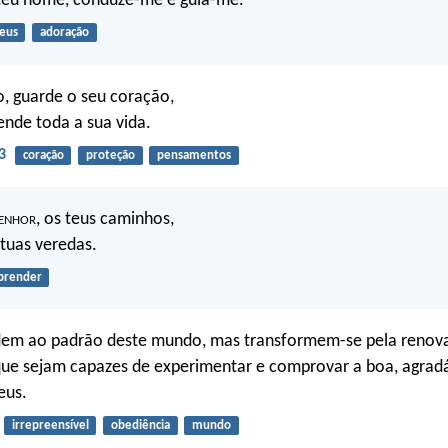
teu nome, conduze-me e guia-me.
eus
adoração
, guarde o seu coração,
ende toda a sua vida.
3
coração
proteção
pensamentos
enhor
, os teus caminhos,
tuas veredas.
prender
em ao padrão deste mundo, mas transformem-se pela renov
ue sejam capazes de experimentar e comprovar a boa, agradá
eus.
irrepreensível
obediência
mundo