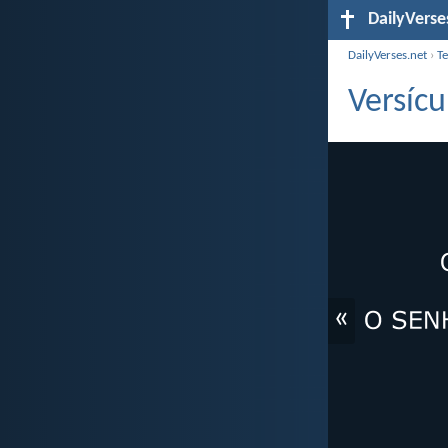
DailyVerse
DailyVerses.net
›
T
Versícu
«