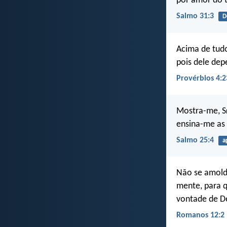
por amor do 
Salmo 31:3
D
Acima de tudo
pois dele dep
Provérbios 4:2
Mostra-me, S
ensina-me as 
Salmo 25:4
a
Não se amold
mente, para q
vontade de D
Romanos 12:2