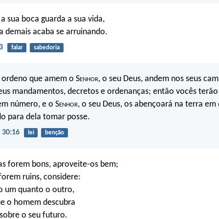
 sua boca guarda a sua vida,
a demais acaba se arruinando.
3
falar
sabedoria
es ordeno que amem o S
enhor
, o seu Deus, andem nos seus cam
eus mandamentos, decretos e ordenanças; então vocês terão 
m número, e o S
enhor
, o seu Deus, os abençoará na terra em
o para dela tomar posse.
 30:16
lei
benção
as forem bons, aproveite-os bem;
orem ruins, considere:
o um quanto o outro,
que o homem descubra
sobre o seu futuro.