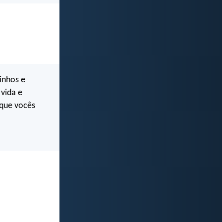
inhos e
vida e
 que vocês