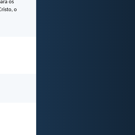
para os
risto, o