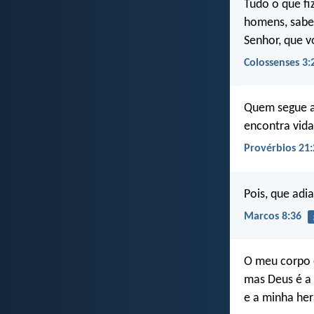
Tudo o que fi
homens, sabe
Senhor, que v
Colossenses 3:
Quem segue a 
encontra vida,
Provérbios 21:
Pois, que adi
Marcos 8:36
O meu corpo 
mas Deus é a
e a minha he