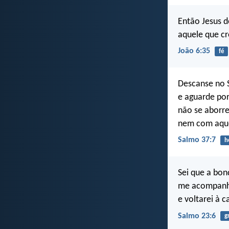
Então Jesus d
aquele que c
João 6:35
fé
Descanse no 
e aguarde por
não se aborre
nem com aque
Salmo 37:7
h
Sei que a bon
me acompanha
e voltarei à c
Salmo 23:6
g