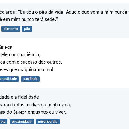
eclarou: “Eu sou o pão da vida. Aquele que vem a mim nunca 
rê em mim nunca terá sede.”
alimento
pão
S
enhor
 ele com paciência;
ça com o sucesso dos outros,
les que maquinam o mal.
onestidade
paciência
dade e a fidelidade
rão todos os dias da minha vida,
asa do S
enhor
enquanto eu viver.
raça
proximidade
misericórdia