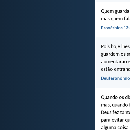
Quem guarda a
mas quem fal
Provérbios 13:
Pois hoje lh
guardem os s
aumentarão e
estão entrand
Deuteronômio
Quando os di
mas, quando f
Deus fez tant
para evitar 
alguma coisa 