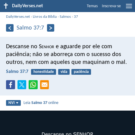
DailyVerses.net
Temas
Inscreva-se
DailyVerses.net
›
Livros da Bíblia
›
Salmos
›
37
Salmo 37:7
Descanse no S
enhor
e aguarde por ele com
paciência;
não se aborreça com o sucesso dos
outros,
nem com aqueles que maquinam o mal.
Salmo 37:7
honestidade
vida
paciência
Leia
Salmo 37
online
NVI