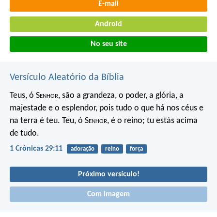
E-mail
Android
No seu site
Versículo Aleatório da Bíblia
Teus, ó S
enhor
, são a grandeza, o poder,
a glória, a
majestade e o esplendor,
pois tudo o que há nos céus e
na terra é teu.
Teu, ó S
enhor
, é o reino;
tu estás acima
de tudo.
1 Crônicas 29:11
adoração
reino
força
Próximo versículo!
Com imagem