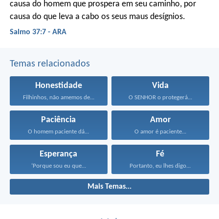
causa do homem que prospera em seu caminho,
por
causa do que leva a cabo os seus maus desígnios.
Salmo 37:7 - ARA
Temas relacionados
Honestidade
Vida
Filhinhos, não amemos de...
O SENHOR o protegerá...
Paciência
Amor
O homem paciente dá...
O amor é paciente...
Esperança
Fé
‘Porque sou eu que...
Portanto, eu lhes digo...
Mais Temas...