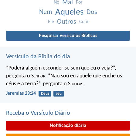
Mal
No
Por
Aqueles
Nem
Dos
Outros
Ele
Com
Pesquisar versículos Bíblicos
Versículo da Bíblia do dia
“Poderá alguém esconder-se
sem que eu o veja?”,
pergunta o S
enhor
.
“Não sou eu aquele que enche os
céus e a terra?”,
pergunta o S
enhor
.
Jeremias 23:24
Deus
céu
Receba o Versículo Diário
Notificação diária