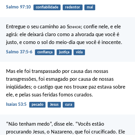
Salmo 97:10
confiabilidade
redentor
mal
Entregue o seu caminho ao S
enhor
;
confie nele, e ele
agirá:
ele deixará claro como a alvorada que você é
justo,
e como o sol do meio-dia que você é inocente.
Salmo 37:5-6
confiança
justiça
vida
Mas ele foi transpassado por causa das nossas
transgressões,
foi esmagado por causa de nossas
iniqüidades;
o castigo que nos trouxe paz estava sobre
ele,
e pelas suas feridas fomos curados.
Isaías 53:5
pecado
Jesus
cura
“Não tenham medo”, disse ele. “Vocês estão
procurando Jesus, o Nazareno, que foi crucificado. Ele