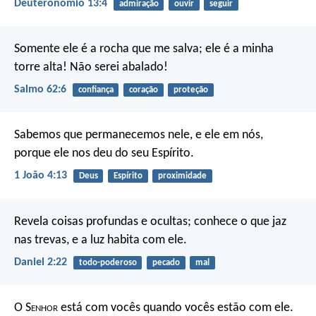
Deuteronômio 13:4
admiração
ouvir
seguir
Somente ele é a rocha que me salva;
ele é a minha
torre alta! Não serei abalado!
Salmo 62:6
confiança
coração
proteção
Sabemos que permanecemos nele, e ele em nós,
porque ele nos deu do seu Espírito.
1 João 4:13
Deus
Espírito
proximidade
Revela coisas profundas e ocultas;
conhece o que jaz
nas trevas,
e a luz habita com ele.
Daniel 2:22
todo-poderoso
pecado
mal
O S
enhor
está com vocês quando vocês estão com ele.