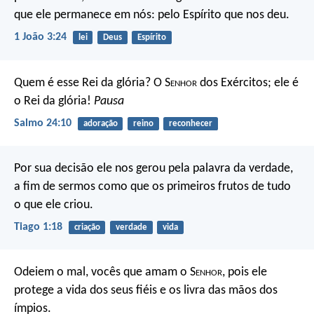
que ele permanece em nós: pelo Espírito que nos deu.
1 João 3:24
lei
Deus
Espírito
Quem é esse Rei da glória?
O S
enhor
dos Exércitos;
ele é
o Rei da glória!
Pausa
Salmo 24:10
adoração
reino
reconhecer
Por sua decisão ele nos gerou pela palavra da verdade,
a fim de sermos como que os primeiros frutos de tudo
o que ele criou.
Tiago 1:18
criação
verdade
vida
Odeiem o mal, vocês que amam o S
enhor
,
pois ele
protege a vida dos seus fiéis
e os livra das mãos dos
ímpios.