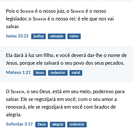
Pois o S
enhor
é o nosso juiz,
o S
enhor
é o nosso
legislador,
o S
enhor
é o nosso rei;
é ele que nos vai
salvar.
Isaías 33:22
justiça
salvação
reino
Ela dará à luz um filho, e você deverá dar-lhe o nome de
Jesus, porque ele salvará o seu povo dos seus pecados.
Mateus 1:21
Jesus
redentor
natal
O S
enhor
, o seu Deus, está em seu meio,
poderoso para
salvar.
Ele se regozijará em você;
com o seu amor a
renovará,
ele se regozijará em você
com brados de
alegria.
Sofonias 3:17
Deus
alegria
redentor