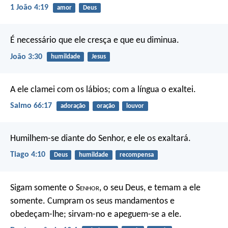
1 João 4:19
amor
Deus
É necessário que ele cresça e que eu diminua.
João 3:30
humildade
Jesus
A ele clamei com os lábios;
com a língua o exaltei.
Salmo 66:17
adoração
oração
louvor
Humilhem-se diante do Senhor, e ele os exaltará.
Tiago 4:10
Deus
humildade
recompensa
Sigam somente o S
enhor
, o seu Deus, e temam a ele
somente. Cumpram os seus mandamentos e
obedeçam-lhe; sirvam-no e apeguem-se a ele.