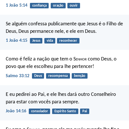
1 João 5:14
confiança
oração
ouvir
Se alguém confessa publicamente que Jesus é o Filho de
Deus, Deus permanece nele, e ele em Deus.
1 João 4:15
Jesus
vida
reconhecer
Como é feliz a nação que tem o S
enhor
como Deus,
o
povo que ele escolheu para lhe pertencer!
Salmo 33:12
Deus
recompensa
benção
E eu pedirei ao Pai, e ele lhes dará outro Conselheiro
para estar com vocês para sempre.
João 14:16
consolador
Espírito Santo
Pai