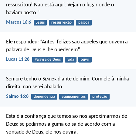
ressuscitou! Não está aqui. Vejam o lugar onde o
haviam posto.”
Marcos 16:6
Jesus
ressurreição
páscoa
Ele respondeu: “Antes, felizes são aqueles que ouvem a
palavra de Deus e lhe obedecem”.
Lucas 11:28
Palavra de Deus
vida
ouvir
Sempre tenho o S
enhor
diante de mim.
Com ele à minha
direita, não serei abalado.
Salmo 16:8
dependência
equipamentos
proteção
Esta é a confiança que temos ao nos aproximarmos de
Deus: se pedirmos alguma coisa de acordo com a
vontade de Deus, ele nos ouvirá.