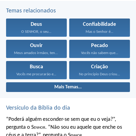
Temas relacionados
Deus
Confiabilidade
O SENHOR, o seu...
Mas o Senhor é...
Ouvir
Pecado
Meus amados irmãos, tenham...
Vocês não sabem que...
Busca
Criação
Vocês me procurarão e...
No princípio Deus criou...
Mais Temas...
Versículo da Bíblia do dia
“Poderá alguém esconder-se
sem que eu o veja?”,
pergunta o S
enhor
.
“Não sou eu aquele que enche os
céus e a terra?”,
pergunta o S
enhor
.