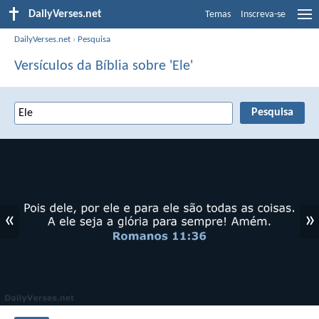
DailyVerses.net
Temas
Inscreva-se
DailyVerses.net
›
Pesquisa
Versículos da Bíblia sobre 'Ele'
«
»