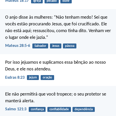
Mateus 18:17
igreja
pecado
ouvir
O anjo disse às mulheres: “Não tenham medo! Sei que
vocês estão procurando Jesus, que foi crucificado. Ele
não está aqui; ressuscitou, como tinha dito. Venham ver
o lugar onde ele jazia.”
Mateus 28:5-6
Salvador
Jesus
páscoa
Por isso jejuamos e suplicamos essa bênção ao nosso
Deus, e ele nos atendeu.
Esdras 8:23
jejum
oração
Ele não permitirá que você tropece;
o seu protetor se
manterá alerta.
Salmo 121:3
confiança
confiabilidade
dependência