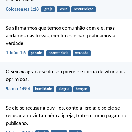
Colossenses 1:18
igreja
Jesus
ressurreição
Se afirmarmos que temos comunhão com ele, mas
andamos nas trevas, mentimos e não praticamos a
verdade.
1 João 1:6
pecado
honestidade
verdade
O S
enhor
agrada-se do seu povo;
ele coroa de vitória os
oprimidos.
Salmo 149:4
humildade
alegria
benção
Se ele se recusar a ouvi-los, conte à igreja; e se ele se
recusar a ouvir também a igreja, trate-o como pagão ou
publicano.