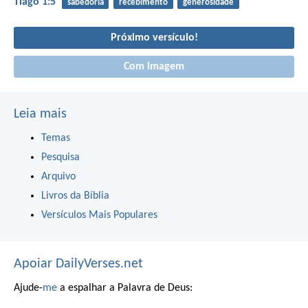
Tiago 1:5
sabedoria
recebimento
generosidade
Próximo versículo!
Com imagem
Leia mais
Temas
Pesquisa
Arquivo
Livros da Bíblia
Versículos Mais Populares
Apoiar DailyVerses.net
Ajude-
me
a espalhar a Palavra de Deus: