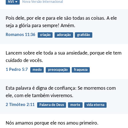
NVI
Nova Versão Internacional
Pois dele, por ele e para ele são todas as coisas.
A ele
seja a glória para sempre! Amém.
Romanos 11:36
criação
adoração
gratidão
Lancem sobre ele toda a sua ansiedade, porque ele tem
cuidado de vocês.
1 Pedro 5:7
medo
preocupação
fraqueza
Esta palavra é digna de confiança:
Se morremos com
ele,
com ele também viveremos.
2 Timóteo 2:11
Palavra de Deus
morte
vida eterna
Nós amamos porque ele nos amou primeiro.