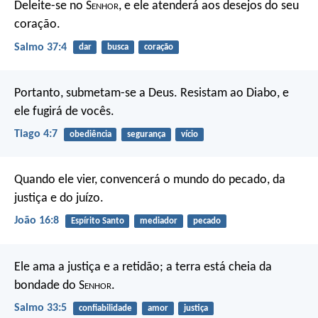
Deleite-se no S
enhor
,
e ele atenderá aos desejos do seu
coração.
Salmo 37:4
dar
busca
coração
Portanto, submetam-se a Deus. Resistam ao Diabo, e
ele fugirá de vocês.
Tiago 4:7
obediência
segurança
vício
Quando ele vier, convencerá o mundo do pecado, da
justiça e do juízo.
João 16:8
Espírito Santo
mediador
pecado
Ele ama a justiça e a retidão;
a terra está cheia da
bondade do S
enhor
.
Salmo 33:5
confiabilidade
amor
justiça