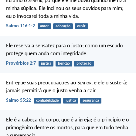
Eu amo o S
enhor
, porque ele me ouviu
quando lhe fiz a
minha súplica.
Ele inclinou os seus ouvidos para mim;
eu o invocarei toda a minha vida.
Salmo 116:1-2
amor
adoração
ouvir
Ele reserva a sensatez para o justo;
como um escudo
protege quem anda com integridade.
Provérbios 2:7
justiça
benção
proteção
Entregue suas preocupações ao S
enhor
,
e ele o susterá;
jamais permitirá que o justo venha a cair.
Salmo 55:22
confiabilidade
justiça
segurança
Ele é a cabeça do corpo,
que é a igreja;
é o princípio e o
primogênito
dentre os mortos,
para que em tudo tenha
a supremacia.