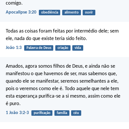
comigo.
Apocalipse 3:20
obediência
alimento
ouvir
Todas as coisas foram feitas por intermédio dele; sem
ele, nada do que existe teria sido feito.
João 1:3
Palavra de Deus
criação
vida
Amados, agora somos filhos de Deus, e ainda não se
manifestou o que havemos de ser, mas sabemos que,
quando ele se manifestar, seremos semelhantes a ele,
pois o veremos como ele é. Todo aquele que nele tem
esta esperança purifica-se a si mesmo, assim como ele
é puro.
1 João 3:2-3
purificação
família
céu