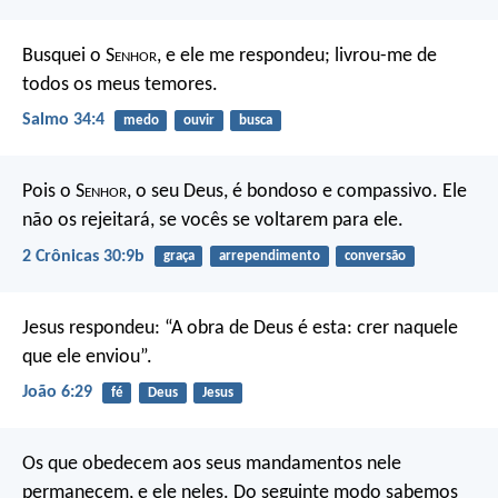
Busquei o S
enhor
, e ele me respondeu;
livrou-me de
todos os meus temores.
Salmo 34:4
medo
ouvir
busca
Pois o S
enhor
, o seu Deus, é bondoso e compassivo. Ele
não os rejeitará, se vocês se voltarem para ele.
2 Crônicas 30:9b
graça
arrependimento
conversão
Jesus respondeu: “A obra de Deus é esta: crer naquele
que ele enviou”.
João 6:29
fé
Deus
Jesus
Os que obedecem aos seus mandamentos nele
permanecem, e ele neles. Do seguinte modo sabemos