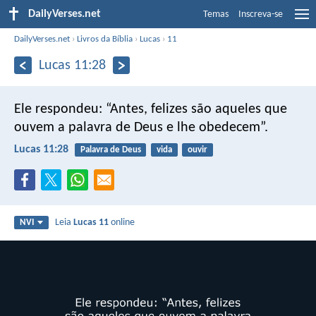
DailyVerses.net
Temas
Inscreva-se
DailyVerses.net
›
Livros da Bíblia
›
Lucas
›
11
Lucas 11:28
Ele respondeu: “Antes, felizes são aqueles que
ouvem a palavra de Deus e lhe obedecem”.
Lucas 11:28
Palavra de Deus
vida
ouvir
Leia
Lucas 11
online
NVI