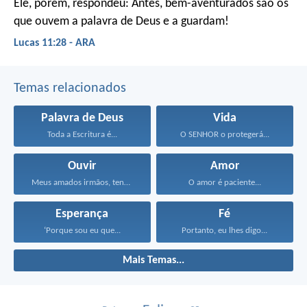
Ele, porém, respondeu: Antes, bem-aventurados são os
que ouvem a palavra de Deus e a guardam!
Lucas 11:28 - ARA
Temas relacionados
Palavra de Deus
Vida
Toda a Escritura é...
O SENHOR o protegerá...
Ouvir
Amor
Meus amados irmãos, tenham...
O amor é paciente...
Esperança
Fé
‘Porque sou eu que...
Portanto, eu lhes digo...
Mais Temas...