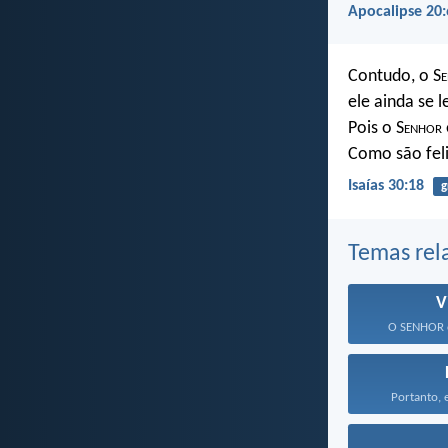
Apocalipse 20:
Contudo, o S
ele ainda se 
Pois o S
enhor
Como são feli
Isaías 30:18
g
Temas rel
V
O SENHOR o
Portanto, e