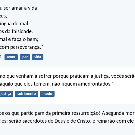
uiser amar a vida
zes,
língua do mal
os da falsidade.
mal e faça o bem;
 com perseverança.”
1
amor
paz
vida
o que venham a sofrer porque praticam a justiça, vocês serão
quilo que eles temem, não fiquem amedrontados.”
justiça
sofrimento
medo
tos os que participam da primeira ressurreição! A segunda mo
les; serão sacerdotes de Deus e de Cristo, e reinarão com ele