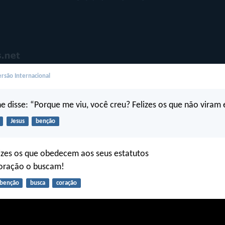
rsão Internacional
he disse: “Porque me viu, você creu? Felizes os que não viram 
Jesus
benção
izes os que obedecem aos seus estatutos
coração o buscam!
benção
busca
coração