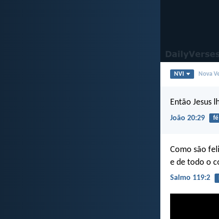
NVI
Nova Ve
Então Jesus l
João 20:29
fé
Como são fel
e de todo o 
Salmo 119:2