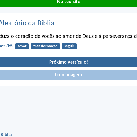
No seu site
Aleatório da Bíblia
duza o coração de vocês ao amor de Deus e à perseverança de
ses 3:5
amor
transformação
seguir
Próximo versículo!
Com imagem
 Bíblia