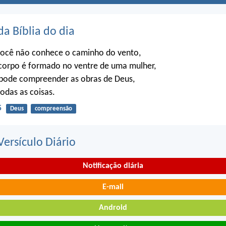
da Bíblia do dia
ocê não conhece o caminho do vento,
orpo é formado no ventre de uma mulher,
ode compreender as obras de Deus,
todas as coisas.
5
Deus
compreensão
ersículo Diário
Notificação diária
E-mail
Android