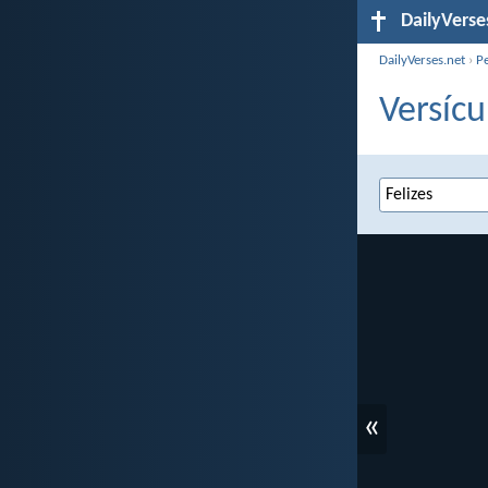
DailyVerse
DailyVerses.net
›
P
Versícu
«