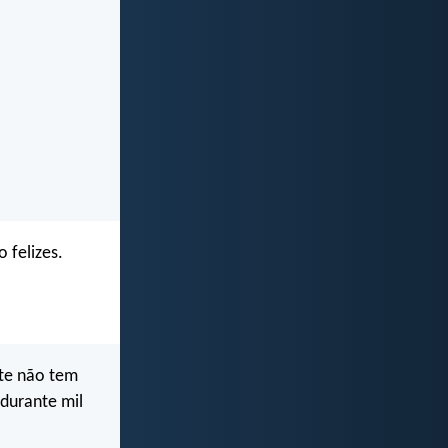
 felizes.
rte não tem
 durante mil