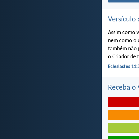
Versículo 
Assim como v
nem como o c
também não p
o Criador de 
Eclesiastes 11:
Receba o V