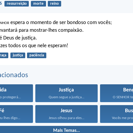
6
ressurreição
morte
reino
enhor
espera o momento de ser bondoso com vocês;
levantará para mostrar-lhes compaixão.
é Deus de justiça.
zes todos os que nele esperam!
raça
justiça
paciência
acionados
ida
Justiça
Ben
 protegerá...
Quem segue a justiça...
O SENHOR te
Fé
Jesus
Bus
u lhes digo...
Jesus olhou para eles...
Vocês me pro
Mais Temas...