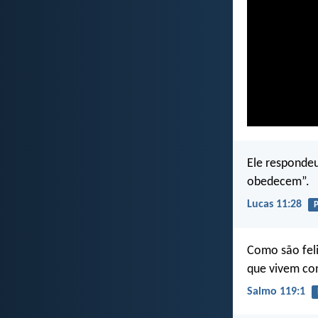
Ele respondeu
obedecem”.
Lucas 11:28
P
Como são feli
que vivem con
Salmo 119:1