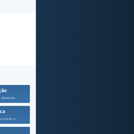
ção
 abençoe...
ca
curarão e...