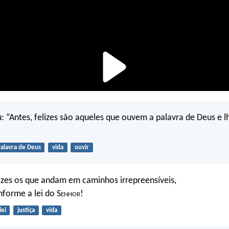
: “Antes, felizes são aqueles que ouvem a palavra de Deus e l
alavra de Deus
vida
ouvir
zes os que andam em caminhos irrepreensíveis,
forme a lei do S
enhor
!
lei
justiça
vida