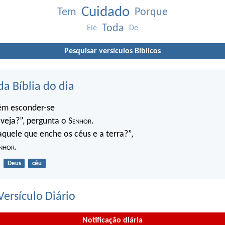
Cuidado
Tem
Porque
Toda
Ele
De
Pesquisar versículos Bíblicos
da Bíblia do dia
ém esconder-se
veja?”, pergunta o S
enhor
.
quele que enche os céus e a terra?”,
nhor
.
Deus
céu
ersículo Diário
Notificação diária