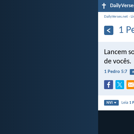
DailyVerse
DailyVerses.net
›
Li
1 P
Lancem so
de vocês.
1 Pedro 5:7
Leia
1 
NVI