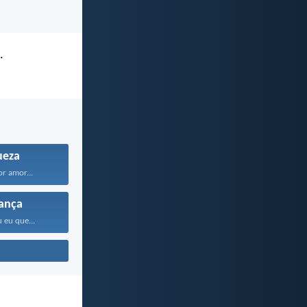
.
ueza
or amor...
ança
 eu que...