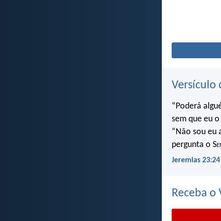
Versículo 
“Poderá algu
sem que eu o 
“Não sou eu a
pergunta o S
e
Jeremias 23:24
Receba o V