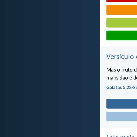
Versículo 
Mas o fruto do
mansidão e do
Gálatas 5:22-2