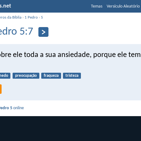
s.net
Temas
Versículo Aleatório
vros da Bíblia
›
1 Pedro
›
5
edro 5:7
bre ele toda a sua ansiedade, porque ele te
medo
preocupação
fraqueza
tristeza
Pedro 5
online