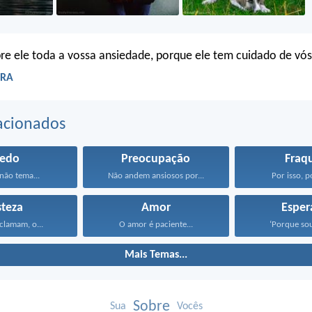
e ele toda a vossa ansiedade, porque ele tem cuidado de vós
ARA
acionados
edo
Preocupação
Fraq
 não tema...
Não andem ansiosos por...
Por isso, p
steza
Amor
Esper
 clamam, o...
O amor é paciente...
‘Porque sou
Mais Temas...
Sobre
Sua
Vocês