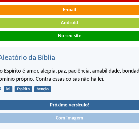
E-mail
Android
No seu site
Aleatório da Bíblia
 Espírito é amor, alegria, paz, paciência, amabilidade, bondad
mínio próprio. Contra essas coisas não há lei.
3
lei
Espírito
benção
Próximo versículo!
Com imagem