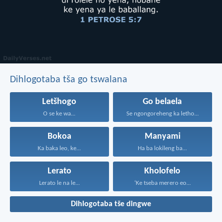
Dihlogotaba tša go tswalana
Letšhogo
Go belaela
O se ke wa...
Se ngongoreheng ka letho...
Bokoa
Manyami
Ka baka leo, ke...
Ha ba lokileng ba...
Lerato
Kholofelo
Lerato le na le...
‘Ke tseba merero eo...
Dihlogotaba tše dingwe