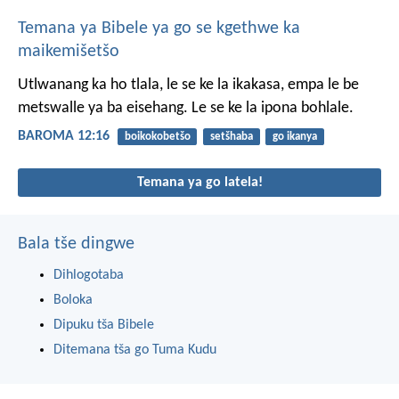
Temana ya Bibele ya go se kgethwe ka
maikemišetšo
Utlwanang ka ho tlala, le se ke la ikakasa, empa le be
metswalle ya ba eisehang. Le se ke la ipona bohlale.
BAROMA 12:16
boikokobetšo
setšhaba
go ikanya
Temana ya go latela!
Bala tše dingwe
Dihlogotaba
Boloka
Dipuku tša Bibele
Ditemana tša go Tuma Kudu