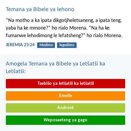
Temana ya Bibele ya lehono
“Na motho a ka ipata
dikgotjheletsaneng,
a ipata teng,
yaba ha ke mmone?”
ho rialo Morena.
“Na ha ke
fumanwe
lehodimong le lefatsheng?”
ho rialo Morena.
JEREMIA 23:24
Modimo
legodimo
Amogela Temana ya Bibele ya Letšatši ka
Letšatši:
Tsebišo ya letšatši ka letšatši
Emeile
Android
Weposaeteng ya gago