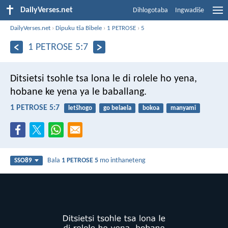
DailyVerses.net
Dihlogotaba
Ingwadiše
DailyVerses.net
›
Dipuku tša Bibele
›
1 PETROSE
›
5
1 PETROSE 5:7
Ditsietsi tsohle tsa lona le di rolele ho yena,
hobane ke yena ya le baballang.
1 PETROSE 5:7
letšhogo
go belaela
bokoa
manyami
Bala
1 PETROSE 5
mo inthaneteng
SSO89