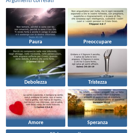
Argomenti correlati
Paura
Preoccupare
Debolezza
Tristezza
Amore
Speranza