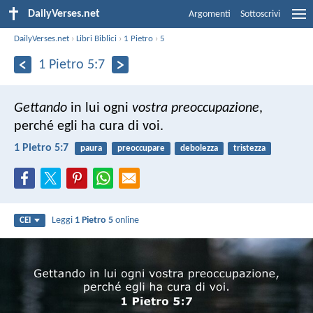
DailyVerses.net
Argomenti
Sottoscrivi
DailyVerses.net
›
Libri Biblici
›
1 Pietro
›
5
1 Pietro 5:7
Gettando
in lui ogni
vostra preoccupazione
,
perché egli ha cura di voi.
1 Pietro 5:7
paura
preoccupare
debolezza
tristezza
Leggi
1 Pietro 5
online
CEI