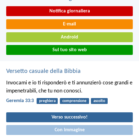
Notifica giornaliera
E-mail
Android
Sul tuo sito web
Versetto casuale della Bibbia
Invocami e io ti risponderò e ti annunzierò cose grandi e
impenetrabili, che tu non conosci.
Geremia 33:3
preghiera
comprensione
ascolto
Verso successivo!
Con immagine