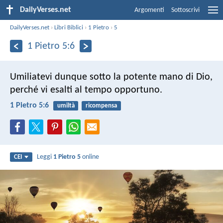
DailyVerses.net
Argomenti
Sottoscrivi
DailyVerses.net
›
Libri Biblici
›
1 Pietro
›
5
1 Pietro 5:6
Umiliatevi dunque sotto la potente mano di Dio,
perché vi esalti al tempo opportuno.
1 Pietro 5:6
umiltà
ricompensa
Leggi
1 Pietro 5
online
CEI