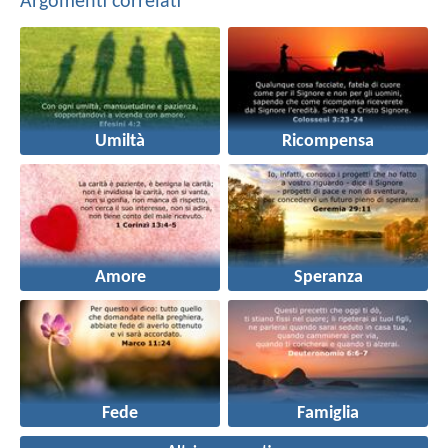
Argomenti correlati
Umiltà
Ricompensa
Amore
Speranza
Fede
Famiglia