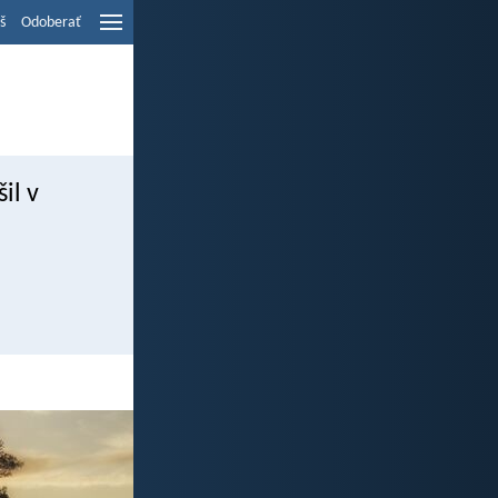
š
Odoberať
il v