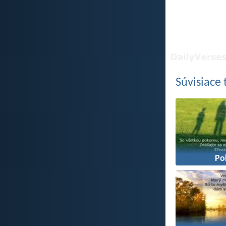
Súvisiace
Po