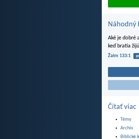
Náhodný B
Aké je dobré a
keď bratia žij
Žalm 133:1
p
Čítať viac
Témy
Archív
Biblické 