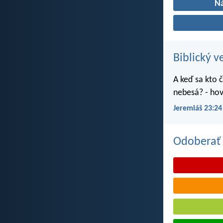
N
Biblický v
A keď sa kto č
nebesá? - hov
Jeremiáš 23:24
Odoberať 