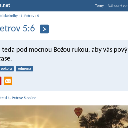
s.net
Témy
Náhodný ver
blické knihy
›
1. Petrov
›
5
Petrov 5:6
a teda pod mocnou Božou rukou, aby vás povýš
ase.
pokora
odmena
jte si
1. Petrov 5
online