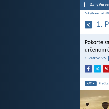
DailyVerse
DailyVerses.net
›
Bi
1. 
Pokorte s
určenom č
1. Petrov 5:6
Prečíta
KAT