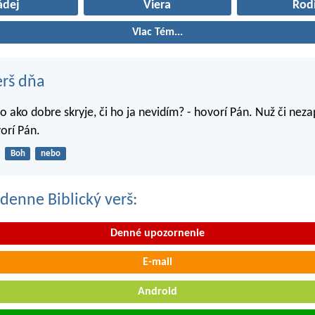
ádej
Viera
Rod
Viac Tém...
erš dňa
o ako dobre skryje, či ho ja nevidím? - hovorí Pán. Nuž či nez
orí Pán.
Boh
nebo
denne Biblický verš:
Denné upozornenie
E-mail
Android