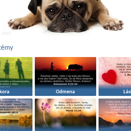
 témy
kora
Odmena
Lás