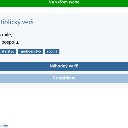
Na vašom webe
iblický verš
 milé,
ú pospolu.
riateľstvo
spoločenstvo
rodina
Náhodný verš!
S obrázkom
knihy