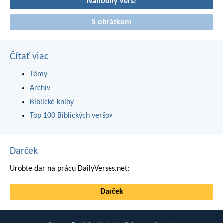
Náhodný verš!
S obrázkom
Čítať viac
Témy
Archív
Biblické knihy
Top 100 Biblických veršov
Darček
Urobte dar na prácu DailyVerses.net:
Darček