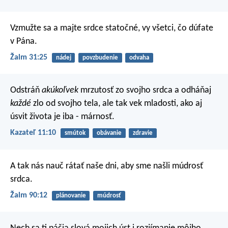
Vzmužte sa a majte srdce statočné,
vy všetci, čo dúfate
v Pána.
Žalm 31:25
nádej
povzbudenie
odvaha
Odstráň
akúkoľvek
mrzutosť zo svojho srdca a odháňaj
každé
zlo od svojho tela, ale tak vek mladosti, ako aj
úsvit života je iba - márnosť.
Kazateľ 11:10
smútok
obávanie
zdravie
A tak nás nauč rátať naše dni,
aby sme našli múdrosť
srdca.
Žalm 90:12
plánovanie
múdrosť