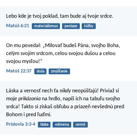
Lebo kde je tvoj poklad, tam bude aj tvoje srdce.
Matúš 6:21
materializmus
peniaze
túžby
On mu povedal: „Milovať budeš Pána, svojho Boha,
celým svojím srdcom, celou svojou dušou a celou
svojou mysľou!“
Matúš 22:37
duša
zmýšľanie
Láska a vernosť nech ťa
nikdy
neopúšťajú!
Priviaž si
moje prikázania
na hrdlo,
napíš ich na tabuľu svojho
srdca!
Takto si získaš obľubu a priazeň nevšednú pred
Bohom i pred ľuďmi.
Príslovia 3:3-4
láska
odmena
cenný