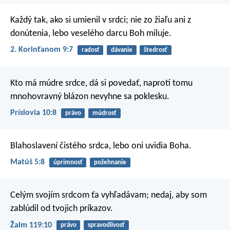
Každý tak, ako si umienil v srdci; nie zo žiaľu ani z
donútenia, lebo veselého darcu Boh miluje.
2. Korinťanom 9:7
radosť
dávanie
štedrosť
Kto má múdre srdce, dá si povedať,
naproti tomu
mnohovravný blázon nevyhne sa poklesku.
Príslovia 10:8
právo
múdrosť
Blahoslavení čistého srdca,
lebo oni uvidia Boha.
Matúš 5:8
úprimnosť
požehnanie
Celým svojím srdcom ťa vyhľadávam;
nedaj, aby som
zablúdil od tvojich príkazov.
Žalm 119:10
právo
spravodlivosť