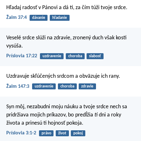
Hľadaj radosť v Pánovi
a dá ti, za čím túži tvoje srdce.
Žalm 37:4
dávanie
hľadanie
Veselé srdce slúži na zdravie,
zronený duch však kosti
vysúša.
Príslovia 17:22
uzdravenie
choroba
slabosť
Uzdravuje skľúčených srdcom
a obväzuje ich rany.
Žalm 147:3
uzdravenie
choroba
zdravie
Syn môj, nezabudni moju náuku
a tvoje srdce nech sa
pridržiava mojich príkazov,
bo predĺžia
ti
dni a roky
života a prinesú ti hojnosť pokoja.
Príslovia 3:1-2
právo
život
pokoj