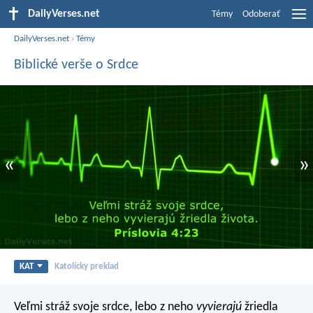
DailyVerses.net
Témy
Odoberať
DailyVerses.net
›
Témy
Biblické verše o Srdce
«
»
KAT
Katolícky preklad
Veľmi stráž svoje srdce,
lebo z neho
vyvierajú
žriedla