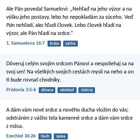
Ale Pán povedal Samuelovi: „Nehľaď na jeho výzor a na
výšku jeho postavy, lebo ho nepokladám za súceho. Veď
Pán nehľadí
, ako hľadí človek. Lebo človek hľadí na
výzor, ale Pán hľadí na srdce.“
1. Samuelova 16:7
krása
pýcha
Dôveruj celým svojím srdcom Pánovi
a nespoliehaj sa na
svoj um!
Na všetkých svojich cestách mysli na neho a on
ti bude rovnať chodníky.
Príslovia 3:5-6
dôvera
závislosť
výstroj
A dám vám nové srdce a nového ducha vložím do vás;
odstránim z vášho tela kamenné srdce a dám vám srdce
z mäsa.
Ezechiel 36:26
Duch
spása