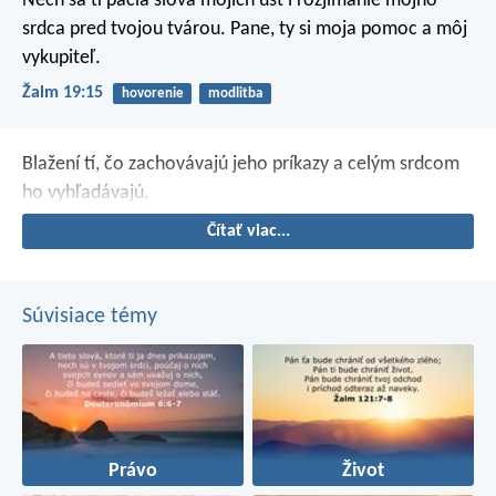
Nech sa ti páčia slová mojich úst
i rozjímanie môjho
srdca pred tvojou tvárou.
Pane, ty si moja pomoc a môj
vykupiteľ.
Žalm 19:15
hovorenie
modlitba
Blažení tí, čo zachovávajú jeho príkazy
a celým srdcom
ho vyhľadávajú.
Čítať viac...
Súvisiace témy
Právo
Život