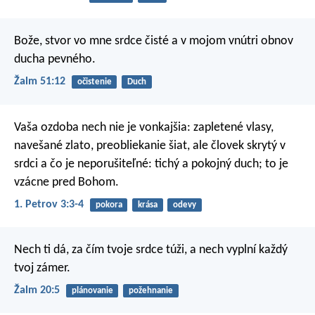
Bože, stvor vo mne srdce čisté
a v mojom vnútri obnov
ducha pevného.
Žalm 51:12
očistenie
Duch
Vaša ozdoba nech nie je vonkajšia: zapletené vlasy,
navešané zlato, preobliekanie šiat, ale človek skrytý v
srdci a čo je neporušiteľné: tichý a pokojný duch; to je
vzácne pred Bohom.
1. Petrov 3:3-4
pokora
krása
odevy
Nech ti dá, za čím tvoje srdce túži,
a nech vyplní každý
tvoj zámer.
Žalm 20:5
plánovanie
požehnanie