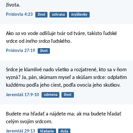
života.
Príslovia 4:23
život
ochrana
myšlienky
Ako
sa
vo vode
odlišuje
tvár od tváre,
takisto ľudské
srdce od
iného srdca
ľudského.
Príslovia 27:19
život
Srdce je klamlivé nado všetko
a rozjatrené, kto sa v ňom
vyzná?
Ja, pán, skúmam myseľ a skúšam srdce:
odplatím
každému podľa jeho ciest,
podľa ovocia jeho skutkov.
Jeremiáš 17:9-10
odmena
život
Budete ma hľadať a nájdete ma; ak ma budete hľadať
celým svojím srdcom.
Jeremiáš 29:13
hľadanie
duša