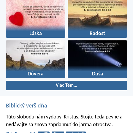
Láska
Radosť
Dôvera
Duša
Viac Tém...
Biblický verš dňa
Túto slobodu nám vydobyl Kristus. Stojte teda pevne a
nedávajte sa znova zapriahnuť do jarma otroctva.