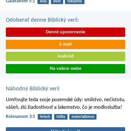
Galaťanom 5:1
Ježiš
život
vykupiteľ
Odoberať denne Biblický verš:
Denné upozornenie
E-mail
Android
Na vašom webe
Náhodný Biblický verš
Umŕtvujte teda svoje pozemské údy: smilstvo, nečistotu,
vášeň, zlú žiadostivosť a lakomstvo, čo je modloslužba!
Kolosanom 3:5
hriech
túžby
materializmus