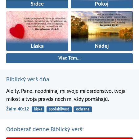
Srdce
Pokoj
Láska
Nádej
Viac Tém...
Biblický verš dňa
Ale ty, Pane, neodnímaj mi svoje milosrdenstvo,
tvoja
milosť a tvoja pravda nech mi vždy pomáhajú.
Žalm 40:12
láska
spoľahlivosť
ochrana
Odoberať denne Biblický verš: