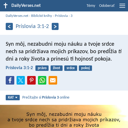
DailyVerses.net
Témy
Odoberať
DailyVerses.net
›
Biblické knihy
›
Príslovia
›
3
Príslovia 3:1-2
Syn môj, nezabudni moju náuku
a tvoje srdce
nech sa pridržiava mojich príkazov,
bo predĺžia
ti
dni a roky života a prinesú ti hojnosť pokoja.
Príslovia 3:1-2
právo
život
srdce
pokoj
Prečítajte si
Príslovia 3
online
KAT