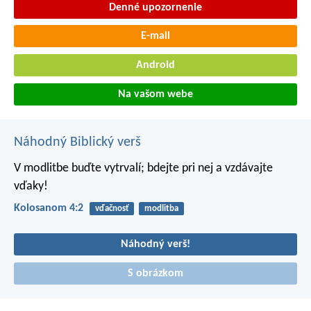
Denné upozornenie
E-mail
Android
Na vašom webe
Náhodný Biblický verš
V modlitbe buďte vytrvalí; bdejte pri nej a vzdávajte
vďaky!
Kolosanom 4:2
vďačnosť
modlitba
Náhodný verš!
S obrázkom