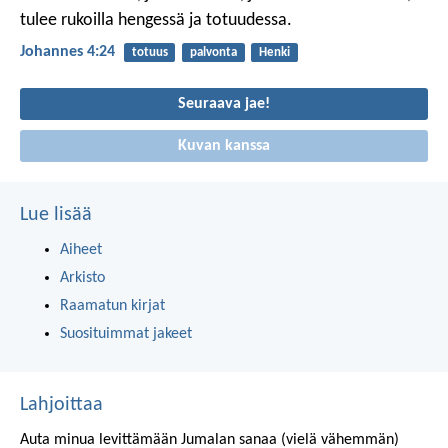
tulee rukoilla hengessä ja totuudessa.
Johannes 4:24
totuus
palvonta
Henki
Seuraava jae!
Kuvan kanssa
Lue lisää
Aiheet
Arkisto
Raamatun kirjat
Suosituimmat jakeet
Lahjoittaa
Auta minua levittämään Jumalan sanaa (vielä vähemmän)