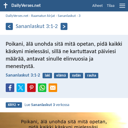
DailyVerses.net
Aiheet
Tilaa
DailyVerses.net
›
Raamatun kirjat
›
Sananlaskut
›
3
Sananlaskut 3:1-2
Poikani, älä unohda sitä mitä opetan,
pidä kaikki
käskyni mielessäsi,
sillä ne kartuttavat päiviesi
määrää,
antavat sinulle elinvuosia ja
menestystä.
Sananlaskut 3:1-2
laki
elämä
sydän
rauha
Lue
Sananlaskut 3
verkossa
KR92