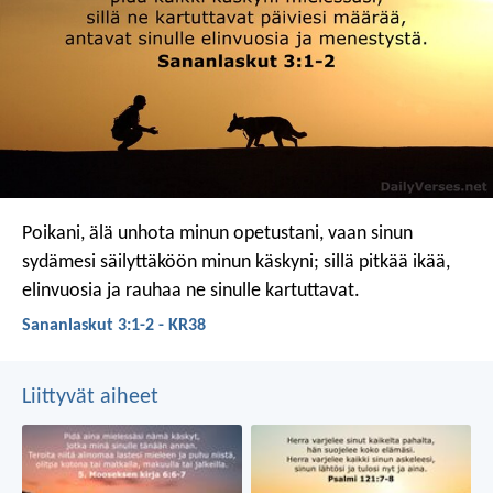
Poikani, älä unhota minun opetustani,
vaan sinun
sydämesi säilyttäköön minun käskyni;
sillä pitkää ikää,
elinvuosia
ja rauhaa ne sinulle kartuttavat.
Sananlaskut 3:1-2 - KR38
Liittyvät aiheet