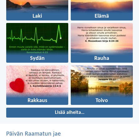
Laki
Elämä
Sydän
Rauha
Rakkaus
Toivo
Lisää aiheita…
Päivän Raamatun jae