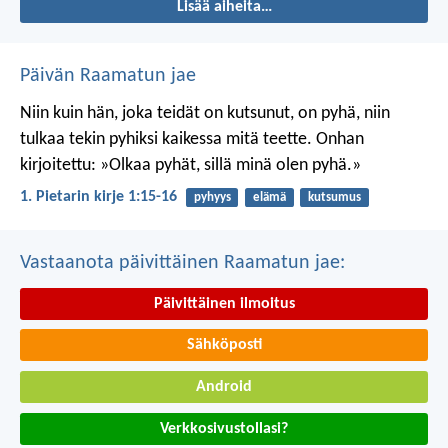
Lisää aiheita…
Päivän Raamatun jae
Niin kuin hän, joka teidät on kutsunut, on pyhä, niin
tulkaa tekin pyhiksi kaikessa mitä teette. Onhan
kirjoitettu: »Olkaa pyhät, sillä minä olen pyhä.»
1. Pietarin kirje 1:15-16
pyhyys
elämä
kutsumus
Vastaanota päivittäinen Raamatun jae:
Päivittäinen ilmoitus
Sähköposti
Android
Verkkosivustollasi?