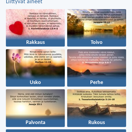
Liittyvät aiheet
Rakkaus
Toivo
Usko
Perhe
Palvonta
Rukous