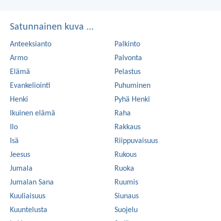
Satunnainen kuva ...
Anteeksianto
Palkinto
Armo
Palvonta
Elämä
Pelastus
Evankeliointi
Puhuminen
Henki
Pyhä Henki
Ikuinen elämä
Raha
Ilo
Rakkaus
Isä
Riippuvaisuus
Jeesus
Rukous
Jumala
Ruoka
Jumalan Sana
Ruumis
Kuuliaisuus
Siunaus
Kuuntelusta
Suojelu