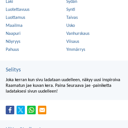
Laki
Sydän
Luotettavuus
Synti
Luottamus
Taivas
Maailma
Usko
Naapuri
Vanhurskaus
Nöyryys
Viisaus
Pahuus
Ymmärrys
Selitys
Joka kerran kun sivu ladataan uudelleen, näkyy uusi inspiroiva
Raamatun jae kuvan kera. Paina Seuraava jae -painiketta
ladataksesi sivun uudelleen!