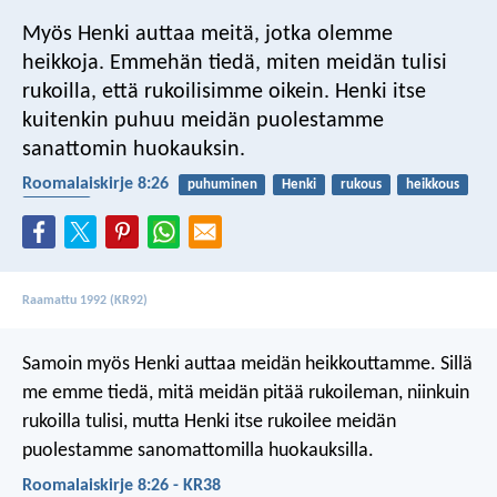
Myös Henki auttaa meitä, jotka olemme
heikkoja. Emmehän tiedä, miten meidän tulisi
rukoilla, että rukoilisimme oikein. Henki itse
kuitenkin puhuu meidän puolestamme
sanattomin huokauksin.
Roomalaiskirje 8:26
puhuminen
Henki
rukous
heikkous
varustus
Raamattu 1992 (KR92)
Samoin myös Henki auttaa meidän heikkouttamme. Sillä
me emme tiedä, mitä meidän pitää rukoileman, niinkuin
rukoilla tulisi, mutta Henki itse rukoilee meidän
puolestamme sanomattomilla huokauksilla.
Roomalaiskirje 8:26 - KR38