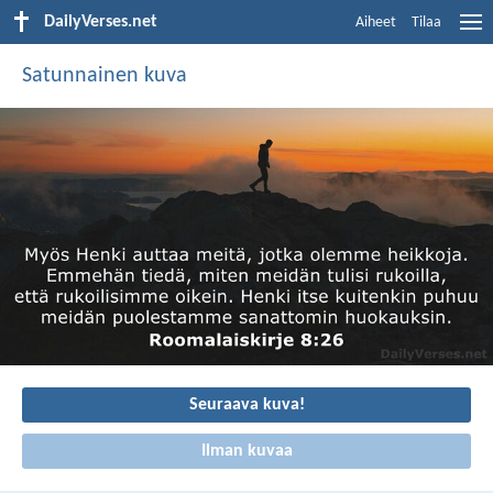
DailyVerses.net
Aiheet
Tilaa
Satunnainen kuva
Seuraava kuva!
Ilman kuvaa