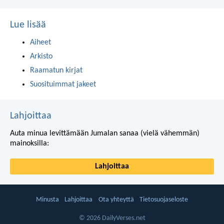
Lue lisää
Aiheet
Arkisto
Raamatun kirjat
Suosituimmat jakeet
Lahjoittaa
Auta minua levittämään Jumalan sanaa (vielä vähemmän)
mainoksilla:
Lahjoittaa
Minusta
Lahjoittaa
Ota yhteyttä
Tietosuojaseloste
© 2026 DailyVerses.net