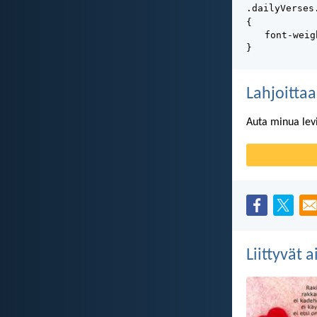
.dailyVerses
{
font-weig
}
Lahjoittaa
Auta minua lev
Liittyvät 