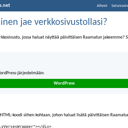
s.net
Aiheet
Satunnain
äinen jae verkkosivustollasi?
erkkosivusto, jossa haluat näyttää päivittäisen Raamatun jakeemme? 
WordPress-järjestelmään:
WordPress
HTML-koodi siihen kohtaan, johon haluat lisätä päivittäisen Raamatu
lyVersesWrapper"></div>