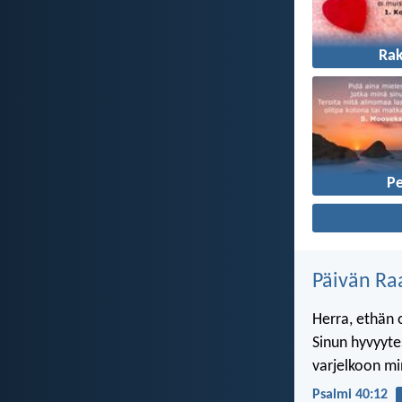
Ra
P
Päivän Ra
Herra, ethän 
Sinun hyvyytes
varjelkoon mi
Psalmi 40:12