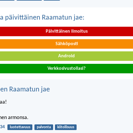
a päivittäinen Raamatun jae:
Päivittäinen ilmoitus
Sähköposti
Android
Verkkosivustollasi?
nen Raamatun jae
raa!
änen armonsa.
:34
luotettavuus
palvonta
kiitollisuus