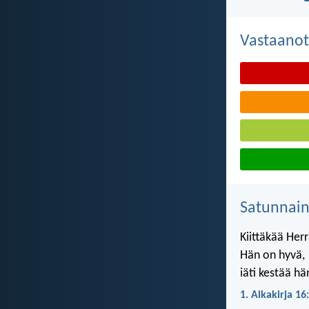
Vastaanot
Satunnai
Kiittäkää Her
Hän on hyvä,
iäti kestää h
1. Aikakirja 16