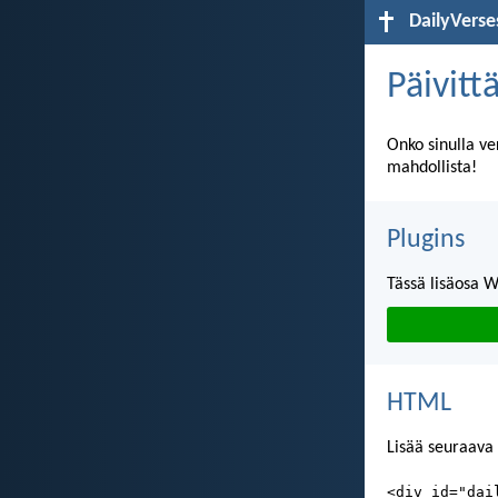
DailyVerse
Päivitt
Onko sinulla v
mahdollista!
Plugins
Tässä lisäosa 
HTML
Lisää seuraava 
<div id="dai