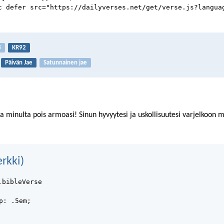
c defer src="https://dailyverses.net/get/verse.js?langua
8
KR92
Päivän Jae
Satunnainen jae
a minulta pois armoasi! Sinun hyvyytesi ja uskollisuutesi varjelkoon 
rkki)
.bibleVerse
p: .5em;