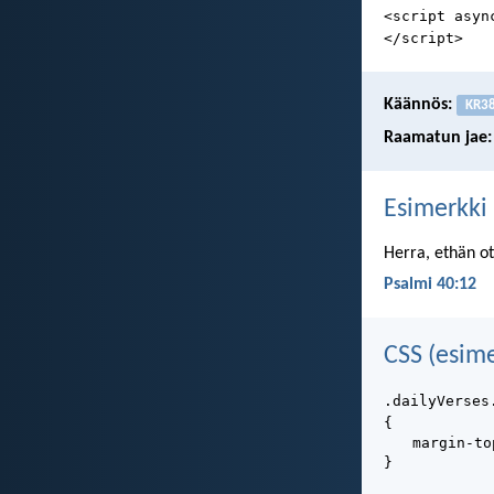
<script asyn
</script>
Käännös:
KR3
Raamatun jae:
Esimerkki
Herra, ethän ot
Psalmi 40:12
CSS (esime
.dailyVerses
{
margin-to
}