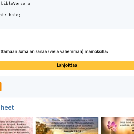
.bibleVerse a
ht: bold;
ittämään Jumalan sanaa (vielä vähemmän) mainoksilla:
Lahjoittaa
aiheet