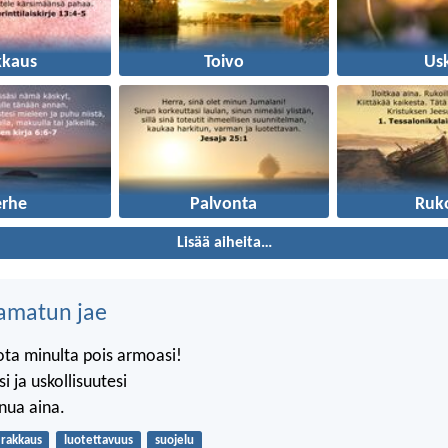
kkaus
Toivo
Us
erhe
Palvonta
Ruk
Lisää aiheita…
amatun jae
ota minulta pois armoasi!
i ja uskollisuutesi
nua aina.
rakkaus
luotettavuus
suojelu