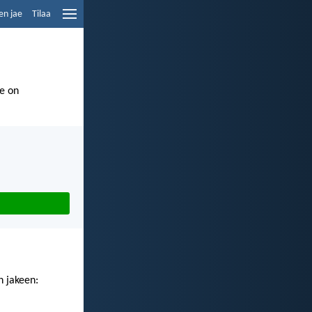
en jae
Tilaa
Se on
n jakeen: