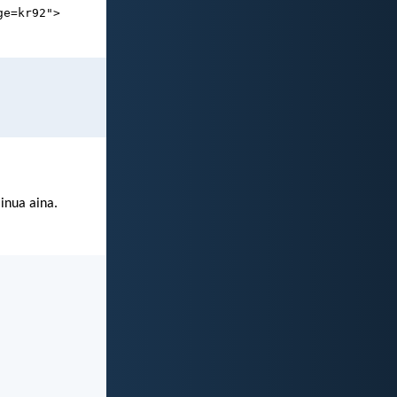
ge=kr92">
minua aina.