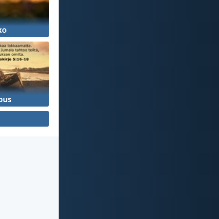
ko
ous