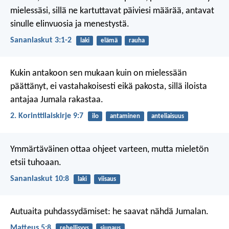
mielessäsi,
sillä ne kartuttavat päiviesi määrää,
antavat
sinulle elinvuosia ja menestystä.
Sananlaskut 3:1-2
laki
elämä
rauha
Kukin antakoon sen mukaan kuin on mielessään
päättänyt, ei vastahakoisesti eikä pakosta, sillä iloista
antajaa Jumala rakastaa.
2. Korinttilaiskirje 9:7
ilo
antaminen
anteliaisuus
Ymmärtäväinen ottaa ohjeet varteen,
mutta mieletön
etsii tuhoaan.
Sananlaskut 10:8
laki
viisaus
Autuaita puhdassydämiset:
he saavat nähdä Jumalan.
Matteus 5:8
rehellisyys
siunaus