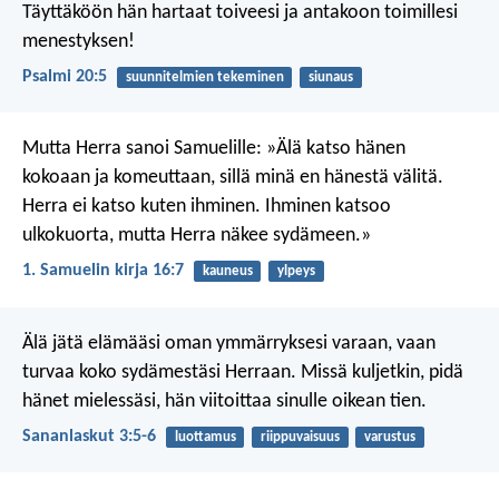
Täyttäköön hän hartaat toiveesi
ja antakoon toimillesi
menestyksen!
Psalmi 20:5
suunnitelmien tekeminen
siunaus
Mutta Herra sanoi Samuelille: »Älä katso hänen
kokoaan ja komeuttaan, sillä minä en hänestä välitä.
Herra ei katso kuten ihminen. Ihminen katsoo
ulkokuorta, mutta Herra näkee sydämeen.»
1. Samuelin kirja 16:7
kauneus
ylpeys
Älä jätä elämääsi oman ymmärryksesi varaan,
vaan
turvaa koko sydämestäsi Herraan.
Missä kuljetkin, pidä
hänet mielessäsi,
hän viitoittaa sinulle oikean tien.
Sananlaskut 3:5-6
luottamus
riippuvaisuus
varustus