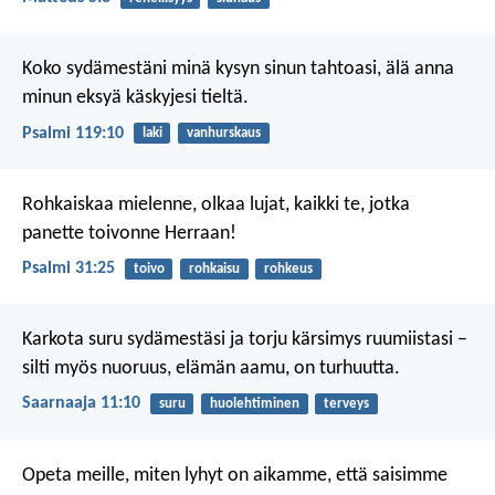
Koko sydämestäni minä kysyn sinun tahtoasi,
älä anna
minun eksyä käskyjesi tieltä.
Psalmi 119:10
laki
vanhurskaus
Rohkaiskaa mielenne, olkaa lujat,
kaikki te, jotka
panette toivonne Herraan!
Psalmi 31:25
toivo
rohkaisu
rohkeus
Karkota suru sydämestäsi
ja torju kärsimys ruumiistasi –
silti myös nuoruus, elämän aamu, on turhuutta.
Saarnaaja 11:10
suru
huolehtiminen
terveys
Opeta meille, miten lyhyt on aikamme,
että saisimme