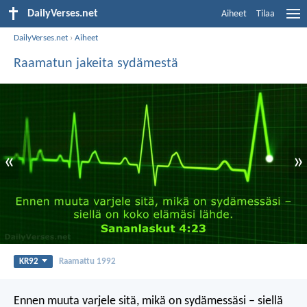
DailyVerses.net
Aiheet
Tilaa
DailyVerses.net
›
Aiheet
Raamatun jakeita sydämestä
«
»
KR92
Raamattu 1992
Ennen muuta varjele sitä, mikä on sydämessäsi –
siellä