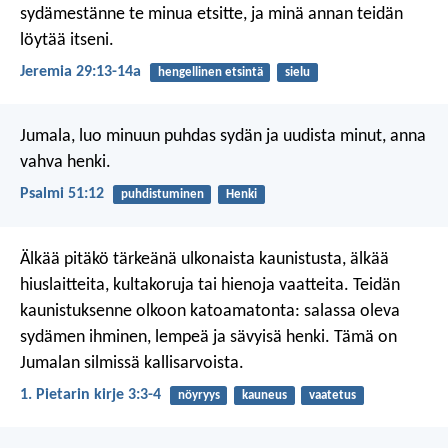
sydämestänne te minua etsitte, ja minä annan teidän
löytää itseni.
Jeremia 29:13-14a
hengellinen etsintä
sielu
Jumala, luo minuun puhdas sydän
ja uudista minut, anna
vahva henki.
Psalmi 51:12
puhdistuminen
Henki
Älkää pitäkö tärkeänä ulkonaista kaunistusta, älkää
hiuslaitteita, kultakoruja tai hienoja vaatteita. Teidän
kaunistuksenne olkoon katoamatonta: salassa oleva
sydämen ihminen, lempeä ja sävyisä henki. Tämä on
Jumalan silmissä kallisarvoista.
1. Pietarin kirje 3:3-4
nöyryys
kauneus
vaatetus