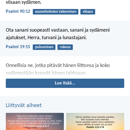
viisaan sydämen.
Psalmi 90:12
suunnitelmien tekeminen
viisaus
Ota sanani suopeasti vastaan,
sanani ja sydämeni
ajatukset,
Herra, turvani ja lunastajani.
Psalmi 19:15
puhuminen
rukous
Onnellisia ne, jotka pitävät hänen liittonsa
ja koko
sydämestään kysyvät hänen tahtoaan.
Lue lisää...
Liittyvät aiheet