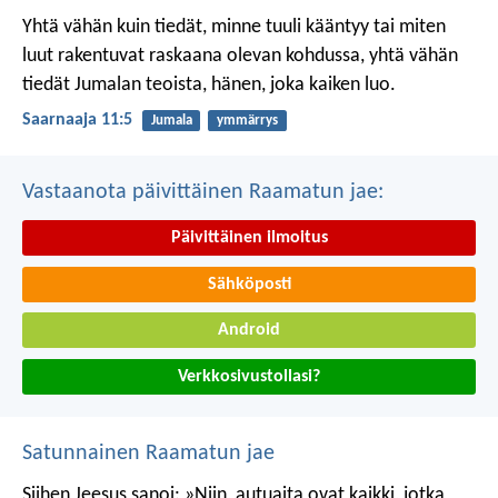
Yhtä vähän kuin tiedät, minne tuuli kääntyy
tai miten
luut rakentuvat raskaana olevan kohdussa,
yhtä vähän
tiedät Jumalan teoista,
hänen, joka kaiken luo.
Saarnaaja 11:5
Jumala
ymmärrys
Vastaanota päivittäinen Raamatun jae:
Päivittäinen ilmoitus
Sähköposti
Android
Verkkosivustollasi?
Satunnainen Raamatun jae
Siihen Jeesus sanoi: »Niin, autuaita ovat kaikki, jotka