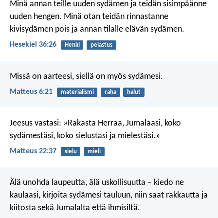
Minä annan teille uuden sydämen ja teidän sisimpäänne
uuden hengen. Minä otan teidän rinnastanne
kivisydämen pois ja annan tilalle elävän sydämen.
Hesekiel 36:26
Henki
pelastus
Missä on aarteesi, siellä on myös sydämesi.
Matteus 6:21
materialismi
raha
halut
Jeesus vastasi: »Rakasta Herraa, Jumalaasi, koko
sydämestäsi, koko sielustasi ja mielestäsi.»
Matteus 22:37
sielu
mieli
Älä unohda laupeutta, älä uskollisuutta –
kiedo ne
kaulaasi, kirjoita sydämesi tauluun,
niin saat rakkautta ja
kiitosta
sekä Jumalalta että ihmisiltä.