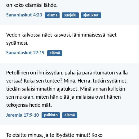
on koko elämäsi lähde.
Sananlaskut 4:23
elämä
suojelu
ajatukset
Veden kalvossa näet kasvosi,
lähimmäisessä näet
sydämesi.
Sananlaskut 27:19
elämä
Petollinen on ihmissydän, paha ja parantumaton
vailla
vertaa! Kuka sen tuntee?
Minä, Herra, tutkin sydämet,
tiedän salaisimmatkin ajatukset.
Minä annan kullekin
sen mukaan, miten hän elää
ja millaisia ovat hänen
tekojensa hedelmät.
Jeremia 17:9-10
palkinto
elämä
Te etsitte minua, ja te löydätte minut! Koko