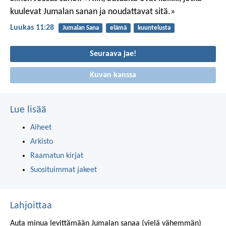
kuulevat Jumalan sanan ja noudattavat sitä.»
Luukas 11:28
Jumalan Sana
elämä
kuuntelusta
Seuraava jae!
Kuvan kanssa
Lue lisää
Aiheet
Arkisto
Raamatun kirjat
Suosituimmat jakeet
Lahjoittaa
Auta minua levittämään Jumalan sanaa (vielä vähemmän)