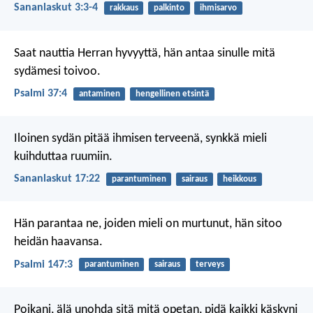
Sananlaskut 3:3-4
rakkaus
palkinto
ihmisarvo
Saat nauttia Herran hyvyyttä,
hän antaa sinulle mitä
sydämesi toivoo.
Psalmi 37:4
antaminen
hengellinen etsintä
Iloinen sydän pitää ihmisen terveenä,
synkkä mieli
kuihduttaa ruumiin.
Sananlaskut 17:22
parantuminen
sairaus
heikkous
Hän parantaa ne, joiden mieli on murtunut,
hän sitoo
heidän haavansa.
Psalmi 147:3
parantuminen
sairaus
terveys
Poikani, älä unohda sitä mitä opetan,
pidä kaikki käskyni