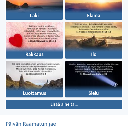
Laki
Elämä
Rakkaus
Ilo
Luottamus
Sielu
Lisää aiheita…
Päivän Raamatun jae