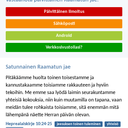
Vastaanota päivittäinen Raamatun jae:
Päivittäinen ilmoitus
Sähköposti
Android
Verkkosivustollasi?
Satunnainen Raamatun jae
Pitäkäämme huolta toinen toisestamme ja
kannustakaamme toisiamme rakkauteen ja hyviin
tekoihin. Me emme saa lyödä laimin seurakuntamme
yhteisiä kokouksia, niin kuin muutamilla on tapana, vaan
meidän tulee rohkaista toisiamme, sitä enemmän mitä
lähempänä näette Herran päivän olevan.
Heprealaiskirje 10:24-25
jeesuksen toinen tuleminen
yhteisö