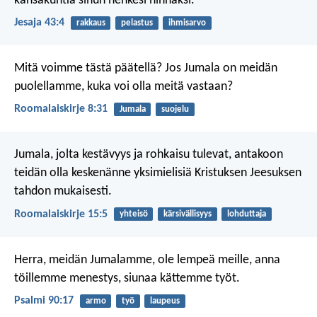
kansakuntia sinun henkesi hinnaksi.
Jesaja 43:4
rakkaus
pelastus
ihmisarvo
Mitä voimme tästä päätellä? Jos Jumala on meidän
puolellamme, kuka voi olla meitä vastaan?
Roomalaiskirje 8:31
Jumala
suojelu
Jumala, jolta kestävyys ja rohkaisu tulevat, antakoon
teidän olla keskenänne yksimielisiä Kristuksen Jeesuksen
tahdon mukaisesti.
Roomalaiskirje 15:5
yhteisö
kärsivällisyys
lohduttaja
Herra, meidän Jumalamme,
ole lempeä meille,
anna
töillemme menestys,
siunaa kättemme työt.
Psalmi 90:17
armo
työ
laupeus