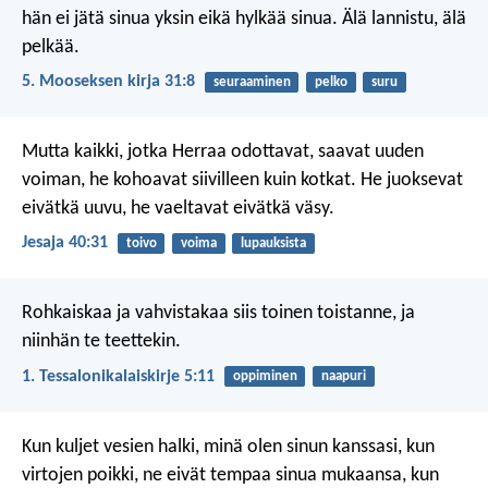
hän ei jätä sinua yksin eikä hylkää sinua. Älä lannistu, älä
pelkää.
5. Mooseksen kirja 31:8
seuraaminen
pelko
suru
Mutta kaikki, jotka Herraa odottavat,
saavat uuden
voiman,
he kohoavat siivilleen kuin kotkat.
He juoksevat
eivätkä uuvu,
he vaeltavat eivätkä väsy.
Jesaja 40:31
toivo
voima
lupauksista
Rohkaiskaa ja vahvistakaa siis toinen toistanne, ja
niinhän te teettekin.
1. Tessalonikalaiskirje 5:11
oppiminen
naapuri
Kun kuljet vesien halki, minä olen sinun kanssasi,
kun
virtojen poikki, ne eivät tempaa sinua mukaansa,
kun