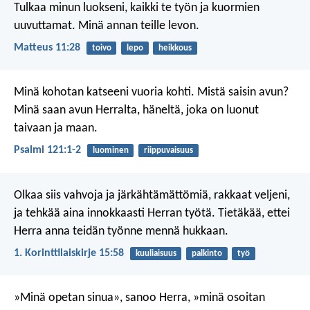
Tulkaa minun luokseni, kaikki te työn ja kuormien
uuvuttamat. Minä annan teille levon.
Matteus 11:28
toivo
lepo
heikkous
Minä kohotan katseeni vuoria kohti.
Mistä saisin avun?
Minä saan avun Herralta,
häneltä, joka on luonut
taivaan ja maan.
Psalmi 121:1-2
luominen
riippuvaisuus
Olkaa siis vahvoja ja järkähtämättömiä, rakkaat veljeni,
ja tehkää aina innokkaasti Herran työtä. Tietäkää, ettei
Herra anna teidän työnne mennä hukkaan.
1. Korinttilaiskirje 15:58
kuuliaisuus
palkinto
työ
»Minä opetan sinua», sanoo Herra,
»minä osoitan