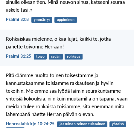
sinulle oikean tien.
Minä neuvon sinua,
katseeni seuraa
askeleitasi.»
Psalmi 32:8
ymmärrys
oppiminen
Rohkaiskaa mielenne, olkaa lujat,
kaikki te, jotka
panette toivonne Herraan!
Psalmi 31:25
toivo
sydän
rohkeus
Pitäkäämme huolta toinen toisestamme ja
kannustakaamme toisiamme rakkauteen ja hyviin
tekoihin. Me emme saa lyödä laimin seurakuntamme
yhteisiä kokouksia, niin kuin muutamilla on tapana, vaan
meidän tulee rohkaista toisiamme, sitä enemmän mitä
lähempänä näette Herran päivän olevan.
Heprealaiskirje 10:24-25
jeesuksen toinen tuleminen
yhteisö
varustus