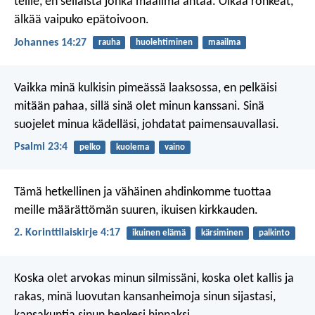
teille, en sellaista jonka maailma antaa. Olkaa rohkeat,
älkää vaipuko epätoivoon.
Johannes 14:27
rauha
huolehtiminen
maailma
Vaikka minä kulkisin pimeässä laaksossa,
en pelkäisi
mitään pahaa,
sillä sinä olet minun kanssani.
Sinä
suojelet minua kädelläsi,
johdatat paimensauvallasi.
Psalmi 23:4
pelko
kuolema
vaino
Tämä hetkellinen ja vähäinen ahdinkomme tuottaa
meille määrättömän suuren, ikuisen kirkkauden.
2. Korinttilaiskirje 4:17
ikuinen elämä
kärsiminen
palkinto
Koska olet arvokas minun silmissäni,
koska olet kallis ja
rakas,
minä luovutan kansanheimoja sinun sijastasi,