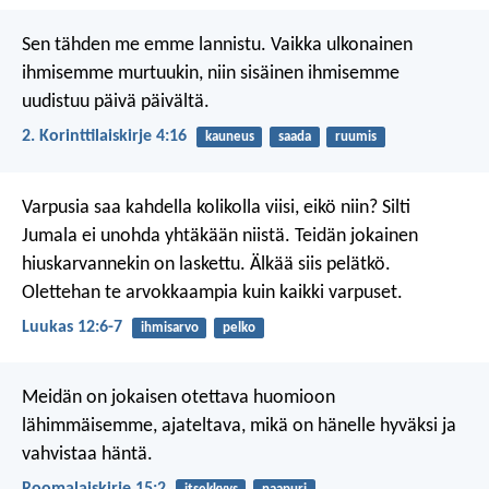
Sen tähden me emme lannistu. Vaikka ulkonainen
ihmisemme murtuukin, niin sisäinen ihmisemme
uudistuu päivä päivältä.
2. Korinttilaiskirje 4:16
kauneus
saada
ruumis
Varpusia saa kahdella kolikolla viisi, eikö niin? Silti
Jumala ei unohda yhtäkään niistä. Teidän jokainen
hiuskarvannekin on laskettu. Älkää siis pelätkö.
Olettehan te arvokkaampia kuin kaikki varpuset.
Luukas 12:6-7
ihmisarvo
pelko
Meidän on jokaisen otettava huomioon
lähimmäisemme, ajateltava, mikä on hänelle hyväksi ja
vahvistaa häntä.