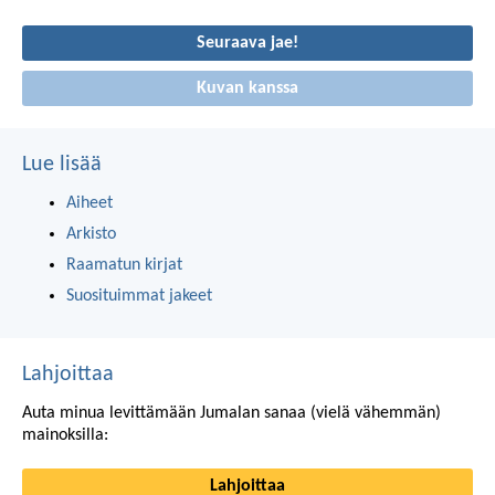
rohkaisu
Seuraava jae!
Kuvan kanssa
Lue lisää
Aiheet
Arkisto
Raamatun kirjat
Suosituimmat jakeet
Lahjoittaa
Auta minua levittämään Jumalan sanaa (vielä vähemmän)
mainoksilla:
Lahjoittaa