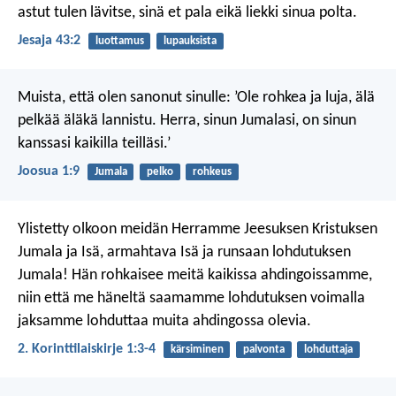
astut tulen lävitse, sinä et pala
eikä liekki sinua polta.
Jesaja 43:2
luottamus
lupauksista
Muista, että olen sanonut sinulle: ’Ole rohkea ja luja, älä
pelkää äläkä lannistu. Herra, sinun Jumalasi, on sinun
kanssasi kaikilla teilläsi.’
Joosua 1:9
Jumala
pelko
rohkeus
Ylistetty olkoon meidän Herramme Jeesuksen Kristuksen
Jumala ja Isä, armahtava Isä ja runsaan lohdutuksen
Jumala! Hän rohkaisee meitä kaikissa ahdingoissamme,
niin että me häneltä saamamme lohdutuksen voimalla
jaksamme lohduttaa muita ahdingossa olevia.
2. Korinttilaiskirje 1:3-4
kärsiminen
palvonta
lohduttaja