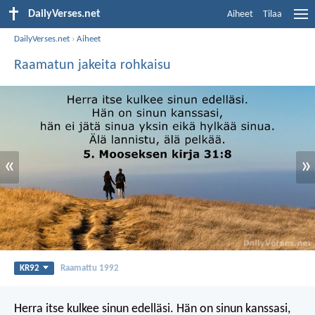
DailyVerses.net
Aiheet
Tilaa
DailyVerses.net
›
Aiheet
Raamatun jakeita rohkaisu
«
»
KR92
Raamattu 1992
Herra itse kulkee sinun edelläsi. Hän on sinun kanssasi,