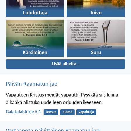
Lohduttaja
Toivo
Kärsiminen
Suru
Lisää aiheita…
Päivän Raamatun jae
Vapauteen Kristus meidät vapautti. Pysykää siis lujina
älkääkä alistuko uudelleen orjuuden ikeeseen.
Galatalaiskirje 5:1
Jeesus
elämä
vapahtaja