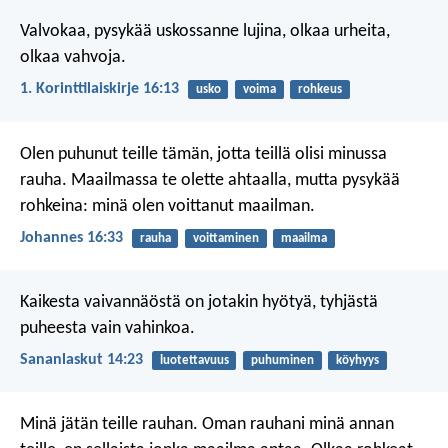
Valvokaa, pysykää uskossanne lujina, olkaa urheita,
olkaa vahvoja.
1. Korinttilaiskirje 16:13
usko
voima
rohkeus
Olen puhunut teille tämän, jotta teillä olisi minussa
rauha. Maailmassa te olette ahtaalla, mutta pysykää
rohkeina: minä olen voittanut maailman.
Johannes 16:33
rauha
voittaminen
maailma
Kaikesta vaivannäöstä on jotakin hyötyä,
tyhjästä
puheesta vain vahinkoa.
Sananlaskut 14:23
luotettavuus
puhuminen
köyhyys
Minä jätän teille rauhan. Oman rauhani minä annan