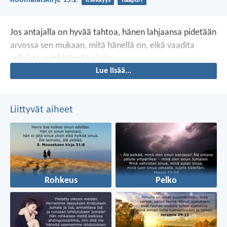
Roomalaiskirje 15:2
itsekkyys
naapuri
Jos antajalla on hyvää tahtoa, hänen lahjaansa pidetään
arvossa sen mukaan, mitä hänellä on, eikä vaadita
sellaista, mitä hänellä ei ole.
Lue lisää...
Liittyvät aiheet
Rohkeus
Pelko