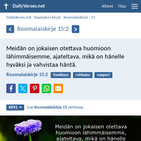
DailyVerses.net
Aiheet
Tilaa
DailyVerses.net
›
Raamatun kirjat
›
Roomalaiskirje
›
15
Roomalaiskirje 15:2
Meidän on jokaisen otettava huomioon
lähimmäisemme, ajateltava, mikä on hänelle
hyväksi ja vahvistaa häntä.
Roomalaiskirje 15:2
itsekkyys
rohkaisu
naapuri
Lue
Roomalaiskirje 15
verkossa
KR92