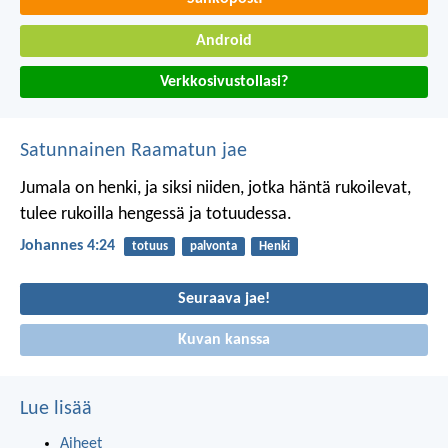
Android
Verkkosivustollasi?
Satunnainen Raamatun jae
Jumala on henki, ja siksi niiden, jotka häntä rukoilevat,
tulee rukoilla hengessä ja totuudessa.
Johannes 4:24
totuus
palvonta
Henki
Seuraava jae!
Kuvan kanssa
Lue lisää
Aiheet