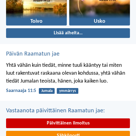
Toivo
Usko
Lisää aiheita…
Päivän Raamatun jae
Yhtä vähän kuin tiedät, minne tuuli kääntyy
tai miten
luut rakentuvat raskaana olevan kohdussa,
yhtä vähän
tiedät Jumalan teoista,
hänen, joka kaiken luo.
Saarnaaja 11:5
Jumala
ymmärrys
Vastaanota päivittäinen Raamatun jae:
Päivittäinen ilmoitus
Sähköposti