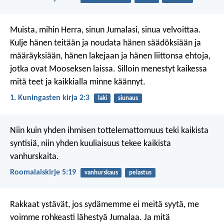
Muista, mihin Herra, sinun Jumalasi, sinua velvoittaa.
Kulje hänen teitään ja noudata hänen säädöksiään ja
määräyksiään, hänen lakejaan ja hänen liittonsa ehtoja,
jotka ovat Mooseksen laissa. Silloin menestyt kaikessa
mitä teet ja kaikkialla minne käännyt.
1. Kuningasten kirja 2:3
laki
siunaus
Niin kuin yhden ihmisen tottelemattomuus teki kaikista
syntisiä, niin yhden kuuliaisuus tekee kaikista
vanhurskaita.
Roomalaiskirje 5:19
vanhurskaus
pelastus
Rakkaat ystävät, jos sydämemme ei meitä syytä, me
voimme rohkeasti lähestyä Jumalaa. Ja mitä