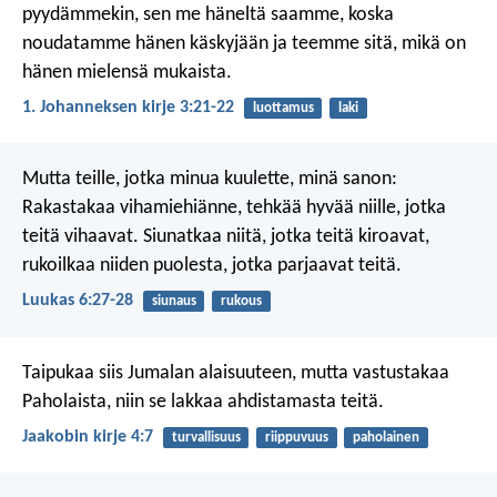
pyydämmekin, sen me häneltä saamme, koska
noudatamme hänen käskyjään ja teemme sitä, mikä on
hänen mielensä mukaista.
1. Johanneksen kirje 3:21-22
luottamus
laki
Mutta teille, jotka minua kuulette, minä sanon:
Rakastakaa vihamiehiänne, tehkää hyvää niille, jotka
teitä vihaavat. Siunatkaa niitä, jotka teitä kiroavat,
rukoilkaa niiden puolesta, jotka parjaavat teitä.
Luukas 6:27-28
siunaus
rukous
Taipukaa siis Jumalan alaisuuteen, mutta vastustakaa
Paholaista, niin se lakkaa ahdistamasta teitä.
Jaakobin kirje 4:7
turvallisuus
riippuvuus
paholainen