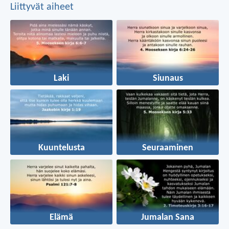
Liittyvät aiheet
Laki
Siunaus
Kuuntelusta
Seuraaminen
Elämä
Jumalan Sana