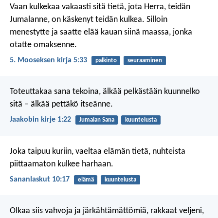
Vaan kulkekaa vakaasti sitä tietä, jota Herra, teidän
Jumalanne, on käskenyt teidän kulkea. Silloin
menestytte ja saatte elää kauan siinä maassa, jonka
otatte omaksenne.
5. Mooseksen kirja 5:33
palkinto
seuraaminen
Toteuttakaa sana tekoina, älkää pelkästään kuunnelko
sitä – älkää pettäkö itseänne.
Jaakobin kirje 1:22
Jumalan Sana
kuuntelusta
Joka taipuu kuriin, vaeltaa elämän tietä,
nuhteista
piittaamaton kulkee harhaan.
Sananlaskut 10:17
elämä
kuuntelusta
Olkaa siis vahvoja ja järkähtämättömiä, rakkaat veljeni,