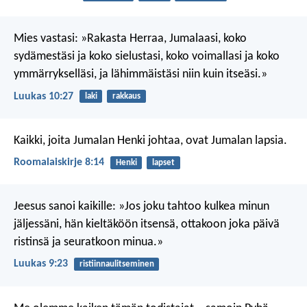
Mies vastasi: »Rakasta Herraa, Jumalaasi, koko
sydämestäsi ja koko sielustasi, koko voimallasi ja koko
ymmärrykselläsi, ja lähimmäistäsi niin kuin itseäsi.»
Luukas 10:27
laki
rakkaus
Kaikki, joita Jumalan Henki johtaa, ovat Jumalan lapsia.
Roomalaiskirje 8:14
Henki
lapset
Jeesus sanoi kaikille: »Jos joku tahtoo kulkea minun
jäljessäni, hän kieltäköön itsensä, ottakoon joka päivä
ristinsä ja seuratkoon minua.»
Luukas 9:23
ristiinnaulitseminen