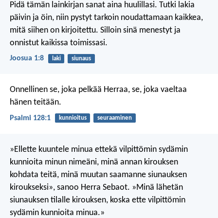
Pidä tämän lainkirjan sanat aina huulillasi. Tutki lakia
päivin ja öin, niin pystyt tarkoin noudattamaan kaikkea,
mitä siihen on kirjoitettu. Silloin sinä menestyt ja
onnistut kaikissa toimissasi.
Joosua 1:8
laki
siunaus
Onnellinen se, joka pelkää Herraa,
se, joka vaeltaa
hänen teitään.
Psalmi 128:1
kunnioitus
seuraaminen
»Ellette kuuntele minua ettekä vilpittömin sydämin
kunnioita minun nimeäni, minä annan kirouksen
kohdata teitä, minä muutan saamanne siunauksen
kiroukseksi», sanoo Herra Sebaot. »Minä lähetän
siunauksen tilalle kirouksen, koska ette vilpittömin
sydämin kunnioita minua.»