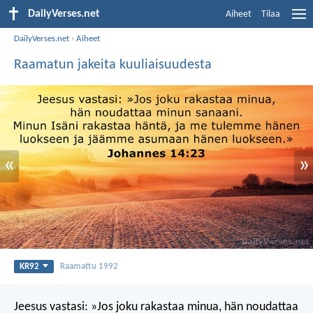
DailyVerses.net
Aiheet
Tilaa
DailyVerses.net
›
Aiheet
Raamatun jakeita kuuliaisuudesta
«
»
KR92
Raamattu 1992
Jeesus vastasi: »Jos joku rakastaa minua, hän noudattaa