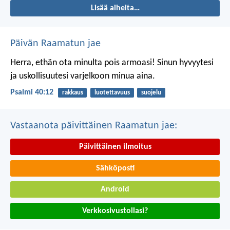
Lisää aiheita…
Päivän Raamatun jae
Herra, ethän ota minulta pois armoasi!
Sinun hyvyytesi
ja uskollisuutesi
varjelkoon minua aina.
Psalmi 40:12
rakkaus
luotettavuus
suojelu
Vastaanota päivittäinen Raamatun jae:
Päivittäinen ilmoitus
Sähköposti
Android
Verkkosivustollasi?