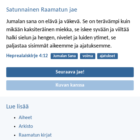
Satunnainen Raamatun jae
Jumalan sana on elävä ja väkevä. Se on terävämpi kuin
mikään kaksiteräinen miekka, se iskee syvään ja viiltää
halki sielun ja hengen, nivelet ja luiden ytimet, se
paljastaa sisimmät aikeemme ja ajatuksemme.
Heprealaiskirje 4:12
Jumalan Sana
voima
ajatukset
Seuraava jae!
Kuvan kanssa
Lue lisää
Aiheet
Arkisto
Raamatun kirjat