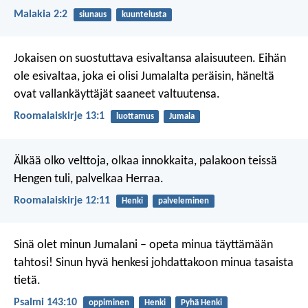
Malakia 2:2
siunaus
kuuntelusta
Jokaisen on suostuttava esivaltansa alaisuuteen. Eihän
ole esivaltaa, joka ei olisi Jumalalta peräisin, häneltä
ovat vallankäyttäjät saaneet valtuutensa.
Roomalaiskirje 13:1
luottamus
Jumala
Älkää olko velttoja, olkaa innokkaita, palakoon teissä
Hengen tuli, palvelkaa Herraa.
Roomalaiskirje 12:11
Henki
palveleminen
Sinä olet minun Jumalani –
opeta minua täyttämään
tahtosi!
Sinun hyvä henkesi johdattakoon minua
tasaista
tietä.
Psalmi 143:10
oppiminen
Henki
Pyhä Henki