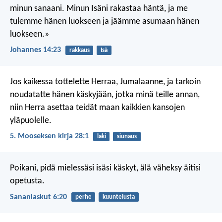
minun sanaani. Minun Isäni rakastaa häntä, ja me
tulemme hänen luokseen ja jäämme asumaan hänen
luokseen.»
Johannes 14:23
rakkaus
Isä
Jos kaikessa tottelette Herraa, Jumalaanne, ja tarkoin
noudatatte hänen käskyjään, jotka minä teille annan,
niin Herra asettaa teidät maan kaikkien kansojen
yläpuolelle.
5. Mooseksen kirja 28:1
laki
siunaus
Poikani, pidä mielessäsi isäsi käskyt,
älä väheksy äitisi
opetusta.
Sananlaskut 6:20
perhe
kuuntelusta