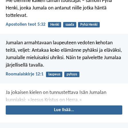
Me olemme kaiken tämän todistajat – samoin Pyhä
Henki, jonka Jumala on antanut niille jotka häntä
tottelevat.
Apostolien teot 5:32
Henki
saada
Pyhä Henki
Jumalan armahtavaan laupeuteen vedoten kehotan
teitä, veljet: Antakaa koko elämänne pyhäksi ja eläväksi,
Jumalalle mieluisaksi uhriksi. Näin te palvelette Jumalaa
järjellisellä tavalla.
Roomalaiskirje 12:1
laupeus
pyhyys
Ja jokaisen kielen on tunnustettava
Isän Jumalan
kunniaksi:
»Jeesus Kristus on Herra.»
Lue lisää...