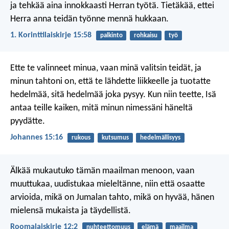
ja tehkää aina innokkaasti Herran työtä. Tietäkää, ettei
Herra anna teidän työnne mennä hukkaan.
1. Korinttilaiskirje 15:58
palkinto
rohkaisu
työ
Ette te valinneet minua, vaan minä valitsin teidät, ja
minun tahtoni on, että te lähdette liikkeelle ja tuotatte
hedelmää, sitä hedelmää joka pysyy. Kun niin teette, Isä
antaa teille kaiken, mitä minun nimessäni häneltä
pyydätte.
Johannes 15:16
rukous
kutsumus
hedelmällisyys
Älkää mukautuko tämän maailman menoon, vaan
muuttukaa, uudistukaa mieleltänne, niin että osaatte
arvioida, mikä on Jumalan tahto, mikä on hyvää, hänen
mielensä mukaista ja täydellistä.
Roomalaiskirje 12:2
nuhteettomuus
elämä
maailma