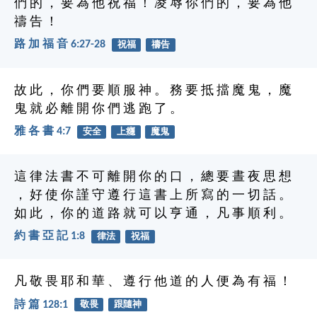
們 的 ， 要 為 他 祝 福 ！ 凌 辱 你 們 的 ， 要 為 他
禱 告 ！
路 加 福 音 6:27-28
祝福
禱告
故 此 ， 你 們 要 順 服 神 。 務 要 抵 擋 魔 鬼 ， 魔
鬼 就 必 離 開 你 們 逃 跑 了 。
雅 各 書 4:7
安全
上癮
魔鬼
這 律 法 書 不 可 離 開 你 的 口 ， 總 要 晝 夜 思 想
， 好 使 你 謹 守 遵 行 這 書 上 所 寫 的 一 切 話 。
如 此 ， 你 的 道 路 就 可 以 亨 通 ， 凡 事 順 利 。
約 書 亞 記 1:8
律法
祝福
凡 敬 畏 耶 和 華 、 遵 行 他 道 的 人 便 為 有 福 ！
詩 篇 128:1
敬畏
跟隨神