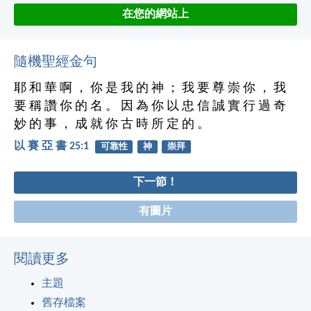
在您的網站上
隨機聖經金句
耶 和 華 啊 ， 你 是 我 的 神 ； 我 要 尊 崇 你 ， 我
要 稱 讚 你 的 名 。 因 為 你 以 忠 信 誠 實 行 過 奇
妙 的 事 ， 成 就 你 古 時 所 定 的 。
以 賽 亞 書 25:1
可靠性
神
崇拜
下一節！
有圖片
閱讀更多
主題
舊存檔案