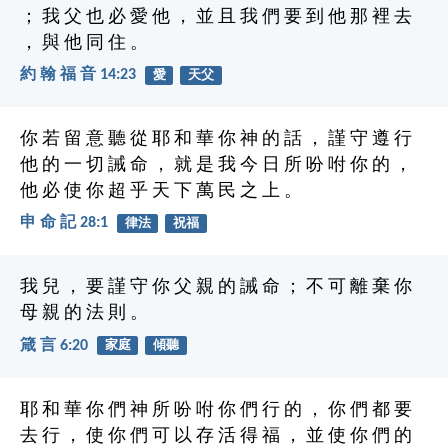
； 我 父 也 必 愛 他 ， 並 且 我 們 要 到 他 那 裡 去
， 與 他 同 住 。
約 翰 福 音 14:23
愛
天父
你 若 留 意 聽 從 耶 和 華 你 神 的 話 ， 謹 守 遵 行
他 的 一 切 誡 命 ， 就 是 我 今 日 所 吩 咐 你 的 ，
他 必 使 你 超 乎 天 下 萬 民 之 上 。
申 命 記 28:1
律法
祝福
我 兒 ， 要 謹 守 你 父 親 的 誡 命 ； 不 可 離 棄 你
母 親 的 法 則 。
箴 言 6:20
家庭
傾聽
耶 和 華 你 們 神 所 吩 咐 你 們 行 的 ， 你 們 都 要
去 行 ， 使 你 們 可 以 存 活 得 福 ， 並 使 你 們 的