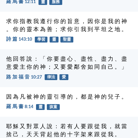
羅 馬 書 12:11
靈
服務
求 你 指 教 我 遵 行 你 的 旨 意 ， 因 你 是 我 的 神
。 你 的 靈 本 為 善 ； 求 你 引 我 到 平 坦 之 地 。
詩 篇 143:10
學習
靈
聖靈
他 回 答 說 ： 「 你 要 盡 心 、 盡 性 、 盡 力 、 盡
意 愛 主 你 的 神 ； 又 要 愛 鄰 舍 如 同 自 己 。 」
路 加 福 音 10:27
律法
愛
因 為 凡 被 神 的 靈 引 導 的 ， 都 是 神 的 兒 子 。
羅 馬 書 8:14
靈
孩童
耶 穌 又 對 眾 人 說 ： 若 有 人 要 跟 從 我 ， 就 當
捨 己 ， 天 天 背 起 他 的 十 字 架 來 跟 從 我 。