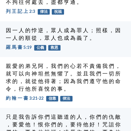
不 拘 往 何 處 去 ， 盡 都 亨 通 。
列 王 記 上 2:3
律法
祝福
因 一 人 的 悖 逆 ， 眾 人 成 為 罪 人 ； 照 樣 ， 因
一 人 的 順 從 ， 眾 人 也 成 為 義 了 。
羅 馬 書 5:19
公義
救恩
親 愛 的 弟 兄 阿 ， 我 們 的 心 若 不 責 備 我 們 ，
就 可 以 向 神 坦 然 無 懼 了 。 並 且 我 們 一 切 所
求 的 ， 就 從 他 得 著 ； 因 為 我 們 遵 守 他 的 命
令 ， 行 他 所 喜 悅 的 事 。
約 翰 一 書 3:21-22
信靠
律法
只 是 我 告 訴 你 們 這 聽 道 的 人 ， 你 們 的 仇 敵
， 要 愛 他 ！ 恨 你 們 的 ， 要 待 他 好 ！ 咒 詛 你