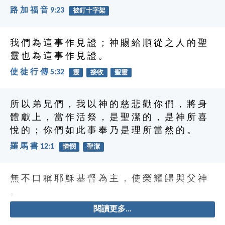
路 加 福 音 9:23
被釘十字架
我 們 為 這 事 作 見 證 ； 神 賜 給 順 從 之 人 的 聖
靈 也 為 這 事 作 見 證 。
使 徒 行 傳 5:32
靈
接收
聖靈
所 以 弟 兄 們 ， 我 以 神 的 慈 悲 勸 你 們 ， 將 身
體 獻 上 ， 當 作 活 祭 ， 是 聖 潔 的 ， 是 神 所 喜
悅 的 ； 你 們 如 此 事 奉 乃 是 理 所 當 然 的 。
羅 馬 書 12:1
憐憫
聖潔
無 不 口 稱 耶 穌 基 督 為 主 ， 使 榮 耀 歸 與 父 神
。
閱讀更多...