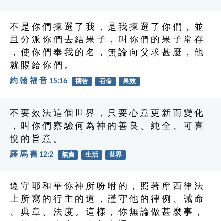
不 是 你 們 揀 選 了 我 ， 是 我 揀 選 了 你 們 ， 並
且 分 派 你 們 去 結 果 子 ， 叫 你 們 的 果 子 常 存
， 使 你 們 奉 我 的 名 ， 無 論 向 父 求 甚 麼 ， 他
就 賜 給 你 們 。
約 翰 福 音 15:16
禱告
召命
果效
不 要 效 法 這 個 世 界 ， 只 要 心 意 更 新 而 變 化
， 叫 你 們 察 驗 何 為 神 的 善 良 、 純 全 、 可 喜
悅 的 旨 意 。
羅 馬 書 12:2
無責
生活
世界
遵 守 耶 和 華 你 神 所 吩 咐 的 ， 照 著 摩 西 律 法
上 所 寫 的 行 主 的 道 ， 謹 守 他 的 律 例 、 誡 命
、 典 章 、 法 度 。 這 樣 ， 你 無 論 做 甚 麼 事 ，