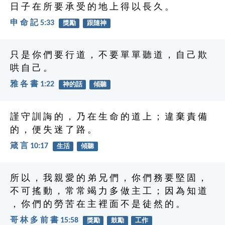
日 子 在 所 要 承 受 的 地 上 得 以 長 久 。
申 命 記 5:33
獎勵
跟隨神
只 是 你 們 要 行 道 ， 不 要 單 單 聽 道 ， 自 己 欺
哄 自 己 。
雅 各 書 1:22
神的話
傾聽
謹 守 訓 誨 的 ， 乃 在 生 命 的 道 上 ； 違 棄 責 備
的 ， 便 失 迷 了 路 。
箴 言 10:17
生活
傾聽
所 以 ， 我 親 愛 的 弟 兄 們 ， 你 們 務 要 堅 固 ，
不 可 搖 動 ， 常 常 竭 力 多 做 主 工 ； 因 為 知 道
， 你 們 的 勞 苦 在 主 裡 面 不 是 徒 然 的 。
哥 林 多 前 書 15:58
獎勵
鼓勵
工作