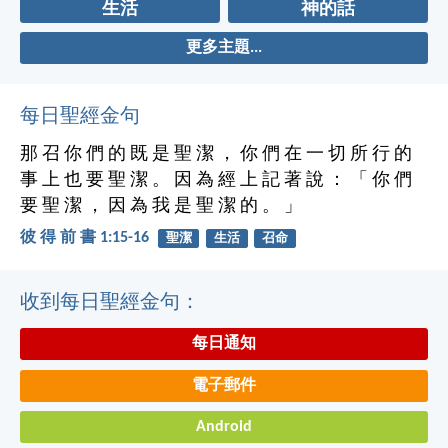
生活
神的話
更多主題...
每日聖經金句
那 召 你 們 的 既 是 聖 潔 ， 你 們 在 一 切 所 行 的
事 上 也 要 聖 潔 。 因 為 經 上 記 著 說 ： 「 你 們
要 聖 潔 ， 因 為 我 是 聖 潔 的 。 」
彼 得 前 書 1:15-16
聖潔
生活
召命
收到每日聖經金句：
每日通知
電子郵件
Android