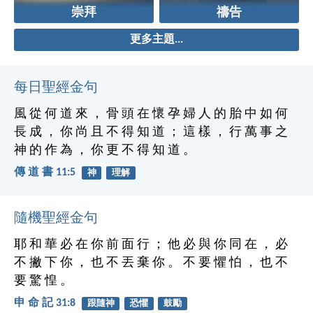
崇拜
禱告
更多主題...
每日聖經金句
風 從 何 道 來 ， 骨 頭 在 懷 孕 婦 人 的 胎 中 如 何
長 成 ， 你 尚 且 不 得 知 道 ； 這 樣 ， 行 萬 事 之
神 的 作 為 ， 你 更 不 得 知 道 。
傳 道 書 11:5
神
理解
隨機聖經金句
耶 和 華 必 在 你 前 面 行 ； 他 必 與 你 同 在 ， 必
不 撇 下 你 ， 也 不 丟 棄 你 。 不 要 懼 怕 ， 也 不
要 驚 惶 。
申 命 記 31:8
跟隨神
恐懼
鼓勵