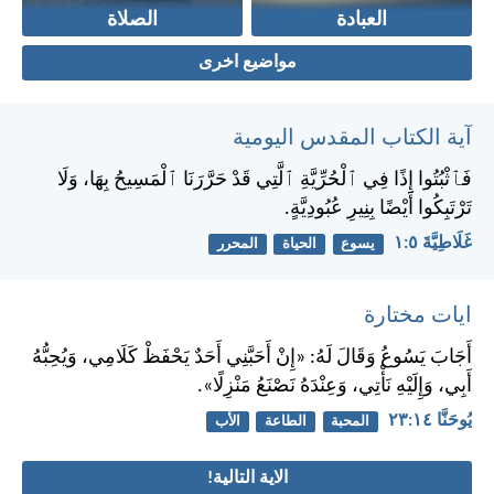
العبادة
الصلاة
مواضيع اخرى
آية الكتاب المقدس اليومية
فَٱثْبُتُوا إِذًا فِي ٱلْحُرِّيَّةِ ٱلَّتِي قَدْ حَرَّرَنَا ٱلْمَسِيحُ بِهَا، وَلَا
تَرْتَبِكُوا أَيْضًا بِنِيرِ عُبُودِيَّةٍ.
غَلَاطِيَّةَ ٥:‏١
يسوع
الحياة
المحرر
ايات مختارة
أَجَابَ يَسُوعُ وَقَالَ لَهُ: «إِنْ أَحَبَّنِي أَحَدٌ يَحْفَظْ كَلَامِي، وَيُحِبُّهُ
أَبِي، وَإِلَيْهِ نَأْتِي، وَعِنْدَهُ نَصْنَعُ مَنْزِلًا».
يُوحَنَّا ١٤:‏٢٣
المحبة
الطاعة
الأب
الاية التالية!