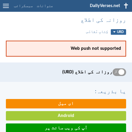
DailyVerses.net
عنوانات
سبسکرائب
روزانہ کی اطلاع
URD
کِتابِ مُقادّس
Web push not supported
✗
روزانہ کی اطلاع (URD)
یا بذریعہ:
ای میل
Android
آپ کی ویب سائٹ پر