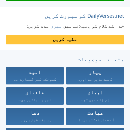
DailyVerses.net کو سپورٹ کریں
خدا کے کلام کو پھیلانے میں
میری
مدد کریں:
عطیہ کریں
متعلقہ موضوعات
پیار
امید
مُحبّت صابِر ہے اور...
کیونکہ مَیں تُمہارے حق...
ایمان
خاندان
اِس لِئے مَیں تُم...
اور یہ باتیں جِن...
عبادت
دعا
اَے خُداوند! تُو میرا...
ہر وقت خُوش رہو۔...