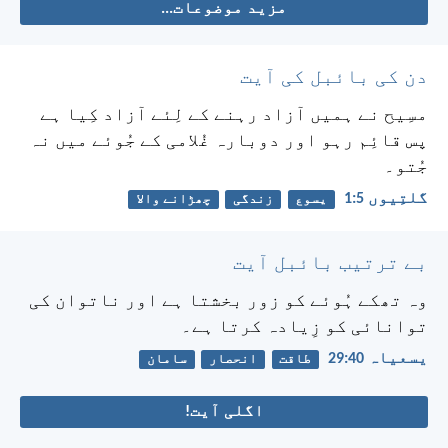
مزید موضوعات...
دن کی بائبل کی آیت
مسِیح نے ہمیں آزاد رہنے کے لِئے آزاد کِیا ہے
پس قائِم رہو اور دوبارہ غُلامی کے جُوئے میں نہ
جُتو۔
گلتِیوں 5:‏1
یسوع
زندگی
چھڑانے والا
بے ترتیب بائبل آیت
وہ تھکے ہُوئے کو زور بخشتا ہے اور ناتوان کی
توانائی کو زِیادہ کرتا ہے۔
یسعیاہ 40:‏29
طاقت
انحصار
سامان
اگلی آیت!