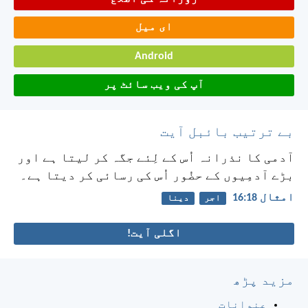
ای میل
Android
آپ کی ویب سائٹ پر
بے ترتیب بائبل آیت
آدمی کا نذرانہ اُس کے لِئے جگہ کر لیتا ہے اور
بڑے آدمِیوں کے حضُور اُس کی رسائی کر دیتا ہے۔
امثال 18:‏16
اجر
دینا
اگلی آیت!
مزید پڑھ
عنوانات