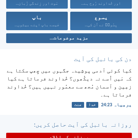
اور خُداوند رُوح ہے...
مَوت اور زِندگی زُبان...
یسوع
باپ
یِسُوعؔ نے اُن کی...
جَیسے باپ اپنے بیٹوں...
مزید موضوعات...
دن کی بائبل کی آیت
کیا کوئی آدمی پوشِیدہ جگہوں میں چِھپ سکتا ہے
کہ مَیں اُسے نہ دیکُھوں؟ خُداوند فرماتا ہے کیا
زمِین و آسمان مُجھ سے معمُور نہیں ہیں؟ خُداوند
فرماتا ہے۔
یرمِیاہ 23:‏24
خدا
جنت
روزانہ بائبل کی آیت حاصل کریں:
روزانہ کی اطلاع