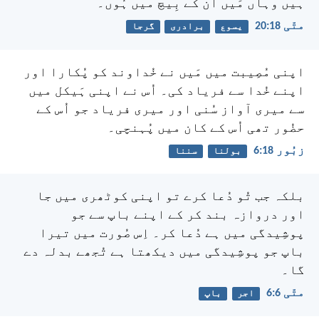
ہیں وہاں مَیں اُن کے بِیچ میں ہُوں۔
متّی 18:‏20
یسوع
برادری
گرجا
اپنی مُصِیبت میں مَیں نے خُداوند کو پُکارا
اور
اپنے خُدا سے فریاد کی۔
اُس نے اپنی ہَیکل میں
سے میری آواز سُنی
اور میری فریاد جو اُس کے
حضُور تھی اُس کے کان میں پُہنچی۔
زبُور 18:‏6
بولنا
سننا
بلکہ جب تُو دُعا کرے تو اپنی کوٹھری میں جا
اور دروازہ بند کر کے اپنے باپ سے جو
پوشِیدگی میں ہے دُعا کر۔ اِس صُورت میں تیرا
باپ جو پوشِیدگی میں دیکھتا ہے تُجھے بدلہ دے
گا۔
متّی 6:‏6
اجر
باپ