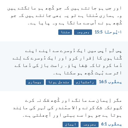
اور جب ہم جانتے ہیں کہ جو کُچھ ہم مانگتے ہیں
وہ ہماری سُنتا ہے تو یہ بھی جانتے ہیں کہ جو
کُچھ ہم نے اُس سے مانگا ہے وہ پایا ہے۔
۱-یُوحنّا 5:‏15
بھروسہ
سننا
پس تُم آپس میں ایک دُوسرے سے اپنے اپنے
گُناہوں کا اِقرار کرو اور ایک دُوسرے کے لِئے
دُعا کرو تاکہ شِفا پاؤ۔ راست باز کی دُعا کے
اثر سے بُہت کُچھ ہو سکتا ہے۔
یعقُوب 5:‏16
راستبازی
مندمل ہونا
بیماری
مگر اِیمان سے مانگے اور کُچھ شک نہ کرے
کیونکہ شک کرنے والا سمُندر کی لہر کی مانِند
ہوتا ہے جو ہوا سے بہتی اور اُچھلتی ہے۔
یعقُوب 1:‏6
بھروسہ
ایمان