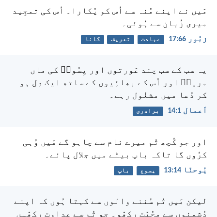
مَیں نے اپنے مُنہ سے اُس کو پُکارا۔
اُس کی تمجِید
میری زُبان سے ہُوئی۔
زبُور 66:‏17
عبادت
تعریف
گانا
یہ سب کے سب چند عَورتوں اور یِسُوعؔ کی ماں
مریمؔ اور اُس کے بھائِیوں کے ساتھ ایک دِل ہو
کر دُعا میں مشغُول رہے۔
اَعمال 1:‏14
برادری
اور جو کُچھ تُم میرے نام سے چاہو گے مَیں وُہی
کرُوں گا تاکہ باپ بیٹے میں جلال پائے۔
یُوحنّا 14:‏13
یسوع
باپ
لیکن مَیں تُم سُننے والوں سے کہتا ہُوں کہ اپنے
دُشمنوں سے محُبّت رکھّو۔ جو تُم سے عداوت رکھّیں