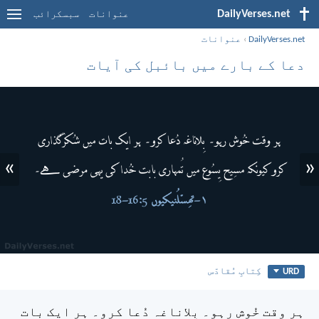
DailyVerses.net
عنوانات
سبسکرائب
DailyVerses.net
›
عنوانات
دعا کے بارے میں بائبل کی آیات
»
«
URD
کِتابِ مُقادّس
ہر وقت خُوش رہو۔ بِلاناغہ دُعا کرو۔ ہر ایک بات