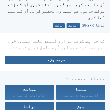
اُن کا بھلا کرو۔ جو تُم پر لَعنت کریں اُن کے لِئے
برکت چاہو۔ جو تُمہاری تحقِیر کریں اُن کے لِئے
دُعا کرو۔
لُوقا 6:‏27-‏28
اطاعت
برکت
تُم خواہِش کرتے ہو اور تُمہیں مِلتا نہیں۔ خُون
اور حسد کرتے ہو اور کُچھ حاصِل نہیں کر سکتے۔
تُم جھگڑتے اور لڑتے ہو۔ تُمہیں اِس لِئے نہیں
مزید پڑھ...
مِلتا کہ مانگتے نہیں۔
متعلقہ موضوعات
سننا
عبادت
اَے میرے پِیارے بھائِیو!...
اَے خُداوند! تُو میرا...
جوش
بولنا