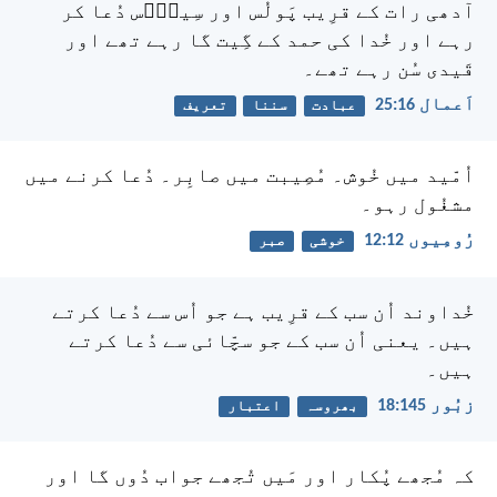
آدھی رات کے قرِیب پَولُس اور سِیلاؔس دُعا کر
رہے اور خُدا کی حمد کے گِیت گا رہے تھے اور
قَیدی سُن رہے تھے۔
اَعمال 16:‏25
عبادت
سننا
تعریف
اُمّید میں خُوش۔ مُصِیبت میں صابِر۔ دُعا کرنے میں
مشغُول رہو۔
رُومِیوں 12:‏12
خوشی
صبر
خُداوند اُن سب کے قرِیب ہے جو اُس سے دُعا کرتے
ہیں۔
یعنی اُن سب کے جو سچّائی سے دُعا کرتے
ہیں۔
زبُور 145:‏18
بھروسہ
اعتبار
کہ مُجھے پُکار اور مَیں تُجھے جواب دُوں گا اور