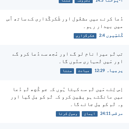
۱-یُوحنّا 5:‏14
بھروسہ
سننا
دُعا کرنے میں مشغُول اور شُکرگُذاری کے ساتھ اُس
میں بیدار رہو۔
کُلسِّیوں 4:‏2
شکرگزاری
تب تُم میرا نام لو گے اور مُجھ سے دُعا کرو گے
اور مَیں تُمہاری سنُوں گا۔
یرمِیاہ 29:‏12
عبادت
سننا
اِس لِئے مَیں تُم سے کہتا ہُوں کہ جو کُچھ تُم دُعا
میں مانگتے ہو یقِین کرو کہ تُم کو مِل گیا اور
وہ تُم کو مِل جائے گا۔
مرقس 11:‏24
ایمان
وصول کرنا