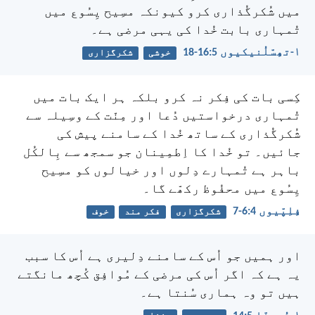
میں شُکرگُذاری کرو کیونکہ مسِیح یِسُوع میں
تُمہاری بابت خُدا کی یہی مرضی ہے۔
۱-تھِسّلُنیکیوں 5:‏16-‏18
خوشی
شکرگزاری
کِسی بات کی فِکر نہ کرو بلکہ ہر ایک بات میں
تُمہاری درخواستیں دُعا اور مِنّت کے وسِیلہ سے
شُکرگُذاری کے ساتھ خُدا کے سامنے پیش کی
جائیں۔ تو خُدا کا اِطمِینان جو سمجھ سے بِالکُل
باہر ہے تُمہارے دِلوں اور خیالوں کو مسِیح
یِسُوع میں محفُوظ رکھّے گا۔
فِلِپّیوں 4:‏6-‏7
شکرگزاری
فکر مند
خوف
اور ہمیں جو اُس کے سامنے دِلیری ہے اُس کا سبب
یہ ہے کہ اگر اُس کی مرضی کے مُوافِق کُچھ مانگتے
ہیں تو وہ ہماری سُنتا ہے۔