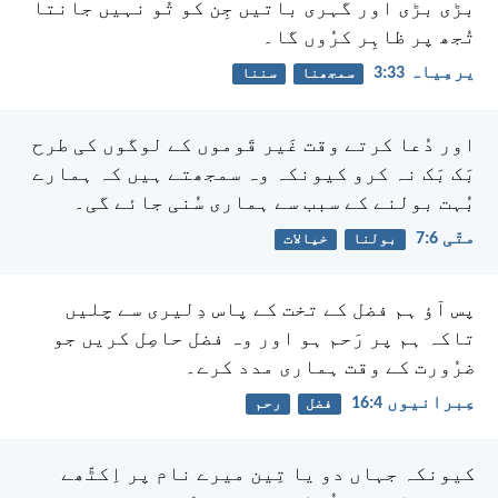
بڑی بڑی اور گہری باتیں جِن کو تُو نہیں جانتا
تُجھ پر ظاہِر کرُوں گا۔
یرمِیاہ 33:‏3
سمجھنا
سننا
اور دُعا کرتے وقت غَیر قَوموں کے لوگوں کی طرح
بَک بَک نہ کرو کیونکہ وہ سمجھتے ہیں کہ ہمارے
بُہت بولنے کے سبب سے ہماری سُنی جائے گی۔
متّی 6:‏7
بولنا
خیالات
پس آؤ ہم فضل کے تخت کے پاس دِلیری سے چلیں
تاکہ ہم پر رَحم ہو اور وہ فضل حاصِل کریں جو
ضرُورت کے وقت ہماری مدد کرے۔
عِبرانیوں 4:‏16
فضل
رحم
کیونکہ جہاں دو یا تِین میرے نام پر اِکٹّھے