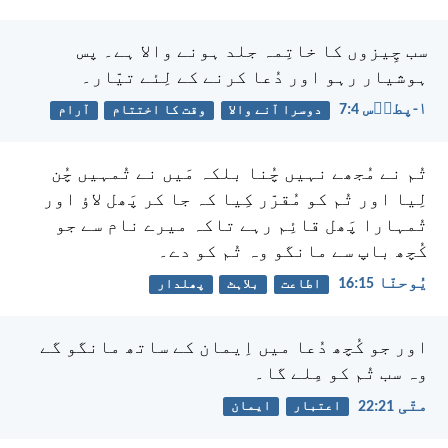
سب چِیزوں کا خاتِمہ جلد ہونے والا ہے۔ پس
ہوشیار رہو اور دُعا کرنے کے لِئے تیّار۔
۱-پطرؔس 4:‏7
دوسرا آنے والا
وقت کا اختتام
آرام
تُم نے مُجھے نہیں چُنا بلکہ مَیں نے تُمہیں چُن
لِیا اور تُم کو مُقرّر کِیا کہ جا کر پَھل لاؤ اور
تُمہارا پَھل قائِم رہے تاکہ میرے نام سے جو
کُچھ باپ سے مانگو وہ تُم کو دے۔
یُوحنّا 15:‏16
اطاعت
بلاہٹ
پھلدار
اور جو کُچھ دُعا میں اِیمان کے ساتھ مانگو گے
وہ سب تُم کو مِلے گا۔
متّی 21:‏22
اعتبار
ایمان