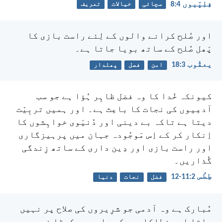
فِلِپّیوں 4:‏8
سچائی
خیالات
تعریف
اور صُلح کرانے والوں کے لِئے راست بازی کا
پَھل صُلح کے ساتھ بویا جاتا ہے۔
یعقُوب 3:‏18
امن
فصل
پھلدار
کیونکہ خُدا کا وہ فضل ظاہِر ہُؤا ہے جو سب
آدمِیوں کی نجات کا باعِث ہے۔ اور ہمیں تربِیّت
دیتا ہے تاکہ بے دینی اور دُنیَوی خواہِشوں کا
اِنکار کر کے اِس مَوجُودہ جہان میں پرہیزگاری
اور راست بازی اور دِین داری کے ساتھ زِندگی
گُذاریں۔
طِطُس 2:‏11-‏12
فضل
نجات
دنیا
مُبارک ہے وہ آدمی جو شرِیروں کی صلاح پر نہیں