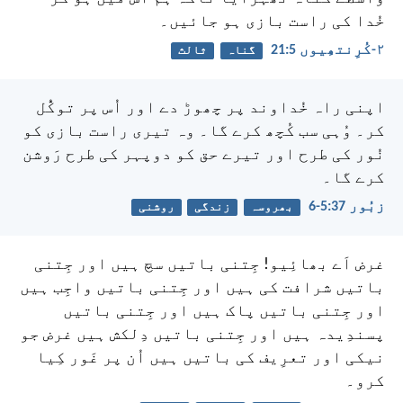
خُدا کی راست بازی ہو جائیں۔
۲-کُرِنتھِیوں 5:‏21
گناہ
ثالث
اپنی راہ خُداوند پر چھوڑ دے
اور اُس پر توکُّل
کر۔ وُہی سب کُچھ کرے گا۔
وہ تیری راست بازی کو
نُور کی طرح
اور تیرے حق کو دوپہر کی طرح رَوشن
کرے گا۔
زبُور 37:‏5-‏6
بھروسہ
زندگی
روشنی
غرض اَے بھائِیو! جِتنی باتیں سچ ہیں اور جِتنی
باتیں شرافت کی ہیں اور جِتنی باتیں واجِب ہیں
اور جِتنی باتیں پاک ہیں اور جِتنی باتیں
پسندِیدہ ہیں اور جِتنی باتیں دِلکش ہیں غرض جو
نیکی اور تعرِیف کی باتیں ہیں اُن پر غَور کِیا
کرو۔