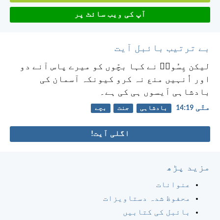
آپ کی ویب سائٹ پر
بے ترتیب بائبل آیت
لیکن یِسُوعؔ نے کہا بچّوں کو میرے پاس آنے دو
اور اُنہیں منع نہ کرو کیونکہ آسمان کی
بادشاہی اَیسوں ہی کی ہے۔
متّی 19:‏14
بادشاہی
جنت
بچے
اگلی آیت!
مزید پڑھ
عنوانات
محفوظ شدہ دستاویزات
بائبل کی کتابیں