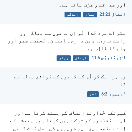
اور صداقت و عِزّت پاتا ہے۔
امثال 21:‏21
پیار
زندگی
مگر اَے مردِ خُدا! تُو اِن باتوں سے بھاگ اور
راست بازی۔ دِین داری۔ اِیمان۔ مُحبّت۔ صبر اور
حِلم کا طالِب ہو۔
۱-تِیمُتھِیُس 6:‏11
ایمان
پیار
وہ ہر ایک کو اُس کے کاموں کے مُوافِق بدلہ دے
گا۔
رُومِیوں 2:‏6
اجر
کیونکہ خُداوند اِنصاف کو پسند کرتا ہے
اور
اپنے مُقدّسوں کو ترک نہیں کرتا۔
وہ ہمیشہ کے
لِئے محفُوظ ہیں۔
پر شرِیروں کی نسل کاٹ ڈالی