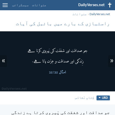
DailyVerses.net
عنوانات
سبسکرائب
DailyVerses.net
›
عنوانات
راستبازی کے بارے میں بائبل کی آیات
»
«
URD
کِتابِ مُقادّس
جو صداقت اور شفقت کی پَیروی کرتا ہے زِندگی