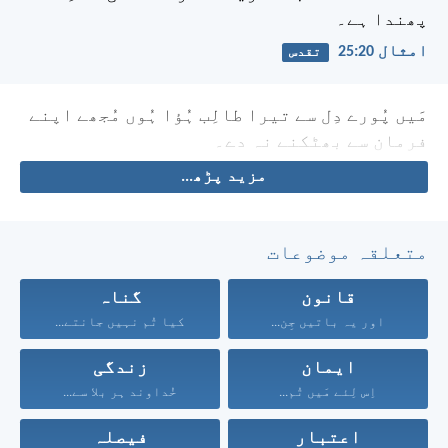
پھندا ہے۔
امثال 20:‏25
تقدس
مَیں پُورے دِل سے تیرا طالِب ہُؤا ہُوں
مُجھے اپنے
فرمان سے بھٹکنے نہ دے۔
مزید پڑھ...
متعلقہ موضوعات
قانون
گناہ
اور یہ باتیں جِن...
کیا تُم نہیں جانتے...
ایمان
زندگی
اِس لِئے مَیں تُم...
خُداوند ہر بلا سے...
اعتبار
فیصلہ