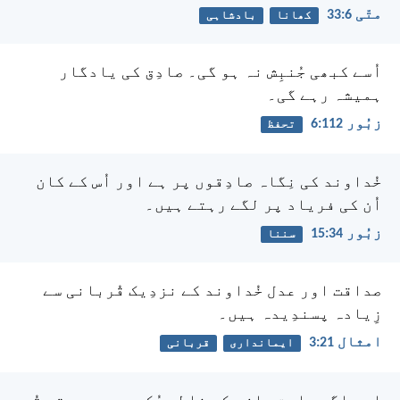
متّی 6:‏33
کھانا
بادشاہی
اُسے کبھی جُنبِش نہ ہو گی۔
صادِق کی یادگار
ہمیشہ رہے گی۔
زبُور 112:‏6
تحفظ
خُداوند کی نِگاہ صادِقوں پر ہے
اور اُس کے کان
اُن کی فریاد پر لگے رہتے ہیں۔
زبُور 34:‏15
سننا
صداقت اور عدل خُداوند کے نزدِیک قُربانی سے
زِیادہ پسندِیدہ ہیں۔
امثال 21:‏3
ایمانداری
قربانی