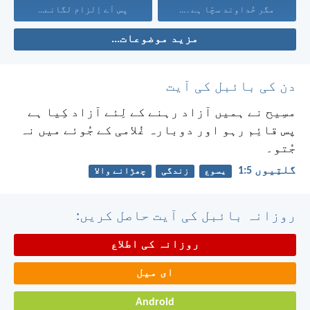
مگر خُداوند سچّا ہے۔...
پس اَے اِلزام لگانے...
مزید موضوعات...
دن کی بائبل کی آیت
مسِیح نے ہمیں آزاد رہنے کے لِئے آزاد کِیا ہے
پس قائِم رہو اور دوبارہ غُلامی کے جُوئے میں نہ
جُتو۔
گلتِیوں 5:‏1
یسوع
زندگی
چھڑانے والا
روزانہ بائبل کی آیت حاصل کریں:
روزانہ کی اطلاع
ای میل
Android