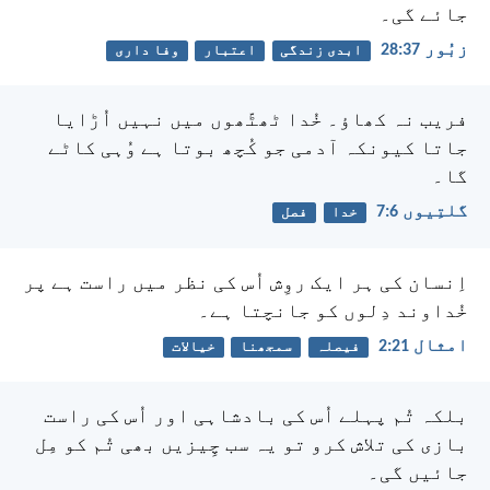
جائے گی۔
زبُور 37:‏28
ابدی زندگی
اعتبار
وفا داری
فریب نہ کھاؤ۔ خُدا ٹھٹّھوں میں نہیں اُڑایا
جاتا کیونکہ آدمی جو کُچھ بوتا ہے وُہی کاٹے
گا۔
گلتِیوں 6:‏7
خدا
فصل
اِنسان کی ہر ایک روِش اُس کی نظر میں راست ہے پر
خُداوند دِلوں کو جانچتا ہے۔
امثال 21:‏2
فیصلہ
سمجھنا
خیالات
بلکہ تُم پہلے اُس کی بادشاہی اور اُس کی راست
بازی کی تلاش کرو تو یہ سب چِیزیں بھی تُم کو مِل
جائیں گی۔