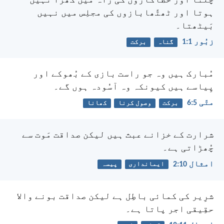
چلتا
اور خطاکاروں کی راہ میں کھڑا نہیں
ہوتا
اور ٹھٹّھابازوں کی مجلِس میں نہیں
بَیٹھتا۔
زبُور 1:‏1
گناہ
برکت
مُبارک ہیں وہ جو راست بازی کے بُھوکے اور
پِیاسے ہیں
کیونکہ وہ آسُودہ ہوں گے۔
متّی 5:‏6
برکت
وصول کرنا
کھانا
شرارت کے خزانے عبث ہیں لیکن صداقت مَوت سے
چُھڑاتی ہے۔
امثال 10:‏2
ایمانداری
پیسہ
شرِیر کی کمائی باطِل ہے لیکن صداقت بونے والا
حقِیقی اجر پاتا ہے۔