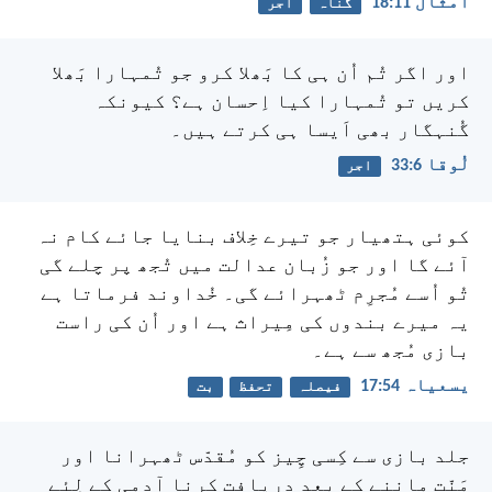
امثال 11:‏18
گناہ
اجر
اور اگر تُم اُن ہی کا بَھلا کرو جو تُمہارا بَھلا
کریں تو تُمہارا کیا اِحسان ہے؟ کیونکہ
گُنہگار بھی اَیسا ہی کرتے ہیں۔
لُوقا 6:‏33
اجر
کوئی ہتھیار جو تیرے خِلاف بنایا جائے کام نہ
آئے گا
اور جو زُبان عدالت میں تُجھ پر چلے گی
تُو اُسے مُجرِم ٹھہرائے گی۔
خُداوند فرماتا ہے
یہ میرے بندوں کی مِیراث ہے
اور اُن کی راست
بازی مُجھ سے ہے۔
یسعیاہ 54:‏17
فیصلہ
تحفظ
بت
جلد بازی سے کِسی چِیز کو مُقدّس ٹھہرانا اور
مَنّت ماننے کے بعد دریافت کرنا آدمی کے لِئے