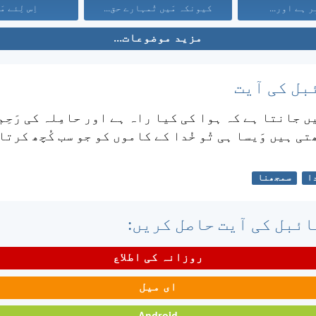
ر ہے اور...
کیونکہ مَیں تُمہارے حق...
اِس لِئے مَی
مزید موضوعات...
بل کی آیت
یں جانتا ہے کہ ہوا کی کیا راہ ہے اور حامِلہ کی رَحِم 
ی ہیں وَیسا ہی تُو خُدا کے کاموں کو جو سب کُچھ کرتا
ا
سمجھنا
ئبل کی آیت حاصل کریں:
روزانہ کی اطلاع
ای میل