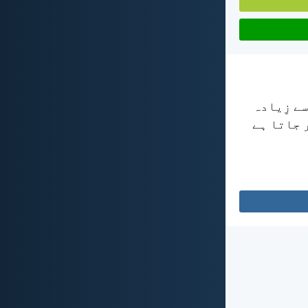
سے زِیادہ
ر جاتا ہے