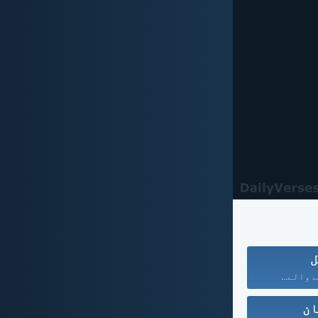
ل
 والے...
ان