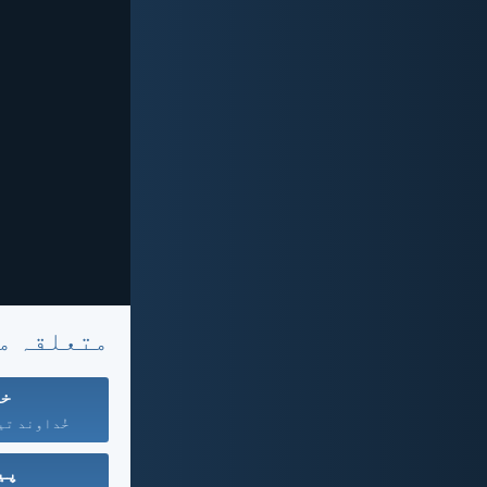
متعلقہ م
خد
خُداوند تیر
پی