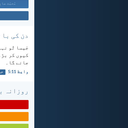
مُحبّت صابِ
دن کی بائ
جَیسا تُو نہ
کیوں کر بڑھت
جانے گا۔
واعِظ 11:‏5
خد
روزانہ با