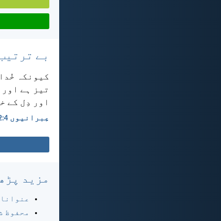
بے ترتیب
کیونکہ خُدا 
تیز ہے اور ج
اور دِل کے 
عِبرانیوں 4:‏12
مزید پڑھ
عنوانا
محفوظ ش