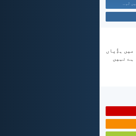
ں تُم...
میں ہڈِّیاں
 ہے نہیں