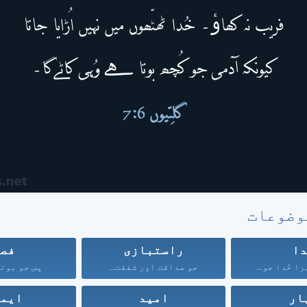
وضوعات
ا
راستبازی
فص
ا خُدا جو...
جو صداقت اور شفقت...
پس جو بونے
ار
امید
ایم