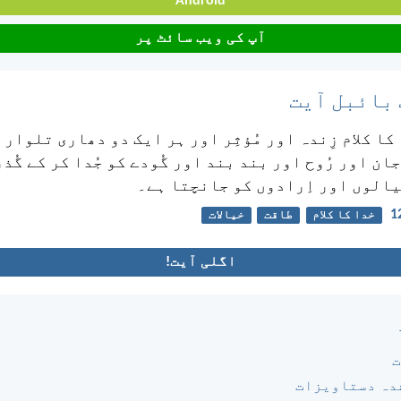
Android
آپ کی ویب سائٹ پر
 بائبل آیت
کا کلام زِندہ اور مُؤثِر اور ہر ایک دو دھاری تلوار 
ان اور رُوح اور بند بند اور گُودے کو جُدا کر کے گُذ
خیالوں اور اِرادوں کو جانچتا ہے۔
خدا کا کلام
طاقت
خیالات
اگلی آیت!
ت
دہ دستاویزات