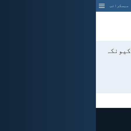
سبسکرائب
 کیونکہ