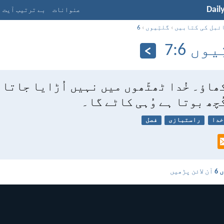
Dail
عنوانات
بے ترتیب آیت
ئبل کی کتابیں
›
گلتِیوں
›
6
وں 6:‏7
ھاؤ۔ خُدا ٹھٹّھوں میں نہیں اُڑایا جاتا
ُچھ بوتا ہے وُہی کاٹے گا۔
خدا
راستبازی
فصل
 6
آن لائن پڑھیں