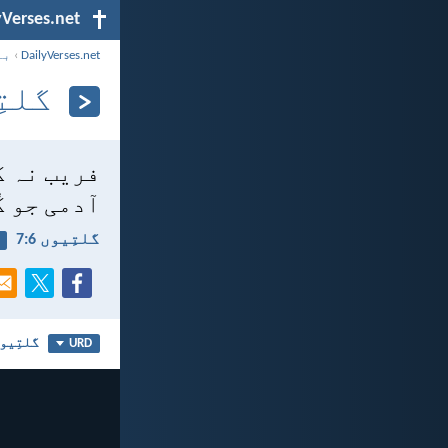
yVerses.net
DailyVerses.net
›
با
گلتِی
فریب نہ ک
آدمی جو ک
گلتِیوں 6:‏7
گلتِیوں
URD