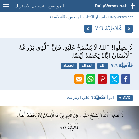
DailyVerses.net
المواضيع
تسجيل الاشتراك
DailyVerses.net
›
اسفار الكتاب المقدس
›
غَلَاطِيَّةَ
›
٦
غَلَاطِيَّةَ ٦:‏٧
لَا تَضِلُّوا! ٱللهُ لَا يُشْمَخُ عَلَيْهِ. فَإِنَّ ٱلَّذِي يَزْرَعُهُ
ٱلْإِنْسَانُ إِيَّاهُ يَحْصُدُ أَيْضًا.
غَلَاطِيَّةَ ٦:‏٧
الله
العدالة
الحصاد
اقرأ
غَلَاطِيَّةَ ٦
على الإنترنت
AVD