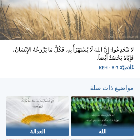
لا تَنْخَدِعُوا: إِنَّ اللهَ لَا يُسْتَهْزَأُ بِهِ. فَكُلُّ مَا يَزْرَعُهُ الإِنْسَانُ،
فَإِيَّاهُ يَحْصُدُ أَيْضاً.
غَلَاطِيَّةَ ٦:‏٧ - KEH
مواضيع ذات صلة
الله
العدالة