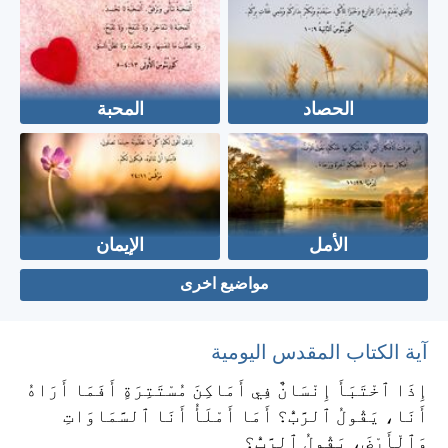
الحصاد
المحبة
الأمل
الإيمان
مواضيع اخرى
آية الكتاب المقدس اليومية
إِذَا ٱخْتَبَأَ إِنْسَانٌ فِي أَمَاكِنَ مُسْتَتِرَةٍ أَفَمَا أَرَاهُ
أَنَا، يَقُولُ ٱلرَّبُّ؟ أَمَا أَمْلَأُ أَنَا ٱلسَّمَاوَاتِ
وَٱلْأَرْضَ، يَقُولُ ٱلرَّبُّ؟