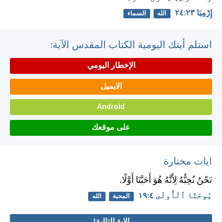
إِرْمِيَا ٢٣:‏٢٤
الله
السماء
استلم أيتك اليومية الكتاب المقدس الآية:
الإخطار اليومي
الايميل
Android
على موقعك
ايات مختارة
نَحْنُ نُحِبُّهُ لِأَنَّهُ هُوَ أَحَبَّنَا أَوَّلًا.
يُوحَنَّا ٱلْأُولَى ٤:‏١٩
المحبة
الله