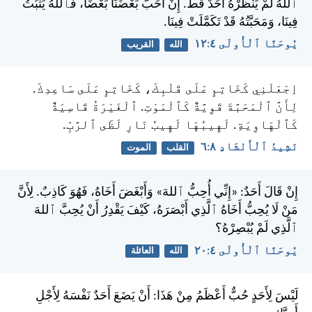
ٱللهُ لَمْ يَنْظُرْهُ أَحَدٌ قَطُّ. إِنْ أَحَبَّ بَعْضُنَا بَعْضًا، فَٱللهُ يَثْبُتُ
فِينَا، وَمَحَبَّتُهُ قَدْ تَكَمَّلَتْ فِينَا.
يُوحَنَّا ٱلْأُولَى ٤:‏١٢
الله
القريب
اِجْعَلْنِي كَخَاتِمٍ عَلَى قَلْبِكَ، كَخَاتِمٍ عَلَى سَاعِدِكَ.
لِأَنَّ ٱلْمَحَبَّةَ قَوِيَّةٌ كَٱلْمَوْتِ. ٱلْغَيْرَةُ قَاسِيَةٌ
كَٱلْهَاوِيَةِ. لَهِيبُهَا لَهِيبُ نَارِ لَظَى ٱلرَّبِّ.
نَشِيدُ ٱلْأَنْشَادِ ٨:‏٦
القلب
الموت
إِنْ قَالَ أَحَدٌ: «إِنِّي أُحِبُّ ٱللهَ» وَأَبْغَضَ أَخَاهُ، فَهُوَ كَاذِبٌ. لِأَنَّ
مَنْ لَا يُحِبُّ أَخَاهُ ٱلَّذِي أَبْصَرَهُ، كَيْفَ يَقْدِرُ أَنْ يُحِبَّ ٱللهَ
ٱلَّذِي لَمْ يُبْصِرْهُ؟
يُوحَنَّا ٱلْأُولَى ٤:‏٢٠
الله
العائلة
لَيْسَ لِأَحَدٍ حُبٌّ أَعْظَمُ مِنْ هَذَا: أَنْ يَضَعَ أَحَدٌ نَفْسَهُ لِأَجْلِ