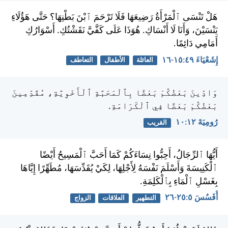
هَلْ تَنْسَى ٱلْمَرْأَةُ رَضِيعَهَا فَلَا تَرْحَمَ ٱبْنَ بَطْنِهَا؟ حَتَّى هَؤُلَاءِ
يَنْسَيْنَ، وَأَنَا لَا أَنْسَاكِ. هُوَذَا عَلَى كَفَّيَّ نَقَشْتُكِ. أَسْوَارُكِ
أَمَامِي دَائِمًا.
إِشَعْيَاءَ ٤٩:‏١٥-‏١٦
العائلة
الأطفال
التعاطف
وَادِّينَ بَعْضُكُمْ بَعْضًا بِٱلْمَحَبَّةِ ٱلْأَخَوِيَّةِ، مُقَدِّمِينَ
بَعْضُكُمْ بَعْضًا فِي ٱلْكَرَامَةِ.
رُومِيَةَ ١٢:‏١٠
القريب
أَيُّهَا ٱلرِّجَالُ، أَحِبُّوا نِسَاءَكُمْ كَمَا أَحَبَّ ٱلْمَسِيحُ أَيْضًا
ٱلْكَنِيسَةَ وَأَسْلَمَ نَفْسَهُ لِأَجْلِهَا، لِكَيْ يُقَدِّسَهَا، مُطَهِّرًا إِيَّاهَا
بِغَسْلِ ٱلْمَاءِ بِٱلْكَلِمَةِ.
أَفَسُسَ ٥:‏٢٥-‏٢٦
التطهير
العلاقات
الزواج