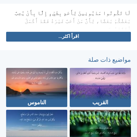
لَا تَكُونُوا مَدْيُونِينَ لِأَحَدٍ بِشَيْءٍ إِلَّا بِأَنْ يُحِبَّ
بَعْضُكُمْ بَعْضًا، لِأَنَّ مَنْ أَحَبَّ غَيْرَهُ فَقَدْ أَكْمَلَ
ٱلنَّامُوسَ.
اقرأ اكثر...
مواضيع ذات صلة
القريب
الناموس