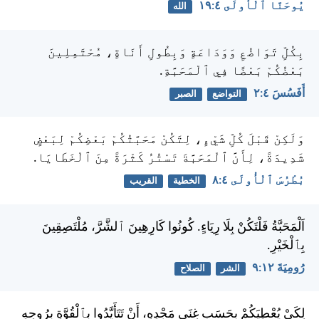
يُوحَنَّا ٱلْأُولَى ٤:‏١٩
الله
بِكُلِّ تَوَاضُعٍ وَوَدَاعَةٍ وَبِطُولِ أَنَاةٍ، مُحْتَمِلِينَ
بَعْضُكُمْ بَعْضًا فِي ٱلْمَحَبَّةِ.
أَفَسُسَ ٤:‏٢
التواضع
الصبر
وَلَكِنْ قَبْلَ كُلِّ شَيْءٍ، لِتَكُنْ مَحَبَّتُكُمْ بَعْضِكُمْ لِبَعْضٍ
شَدِيدَةً، لِأَنَّ ٱلْمَحَبَّةَ تَسْتُرُ كَثْرَةً مِنَ ٱلْخَطَايَا.
بُطْرُسَ ٱلْأُولَى ٤:‏٨
الخطية
القريب
اَلْمَحَبَّةُ فَلْتَكُنْ بِلَا رِيَاءٍ. كُونُوا كَارِهِينَ ٱلشَّرَّ، مُلْتَصِقِينَ
بِٱلْخَيْرِ.
رُومِيَةَ ١٢:‏٩
الشر
الصلاح
لِكَيْ يُعْطِيَكُمْ بِحَسَبِ غِنَى مَجْدِهِ، أَنْ تَتَأَيَّدُوا بِٱلْقُوَّةِ بِرُوحِهِ