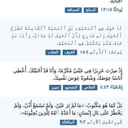
أَحِبَّائِهِ.
يُوحَنَّا ١٥:‏١٣
الذبائح
الصداقة
لَا خَوْفَ فِي ٱلْمَحَبَّةِ، بَلِ ٱلْمَحَبَّةُ ٱلْكَامِلَةُ تَطْرَحُ
ٱلْخَوْفَ إِلَى خَارِجٍ لِأَنَّ ٱلْخَوْفَ لَهُ عَذَابٌ. وَأَمَّا مَنْ
خَافَ فَلَمْ يَتَكَمَّلْ فِي ٱلْمَحَبَّةِ.
يُوحَنَّا ٱلْأُولَى ٤:‏١٨
الخوف
العقاب
إِذْ صِرْتَ عَزِيزًا فِي عَيْنَيَّ مُكَرَّمًا، وَأَنَا قَدْ أَحْبَبْتُكَ. أُعْطِي
أُنَاسًا عِوَضَكَ وَشُعُوبًا عِوَضَ نَفْسِكَ.
إِشَعْيَاءَ ٤٣:‏٤
الخلاص
التشجيع
ثمين
بَلْ كَمَا هُوَ مَكْتُوبٌ: «مَا لَمْ تَرَ عَيْنٌ، وَلَمْ تَسْمَعْ أُذُنٌ، وَلَمْ
يَخْطُرْ عَلَى بَالِ إِنْسَانٍ: مَا أَعَدَّهُ ٱللهُ لِلَّذِينَ يُحِبُّونَهُ».
كُورِنْثُوسَ ٱلأُولَى ٢:‏٩
المكافأة