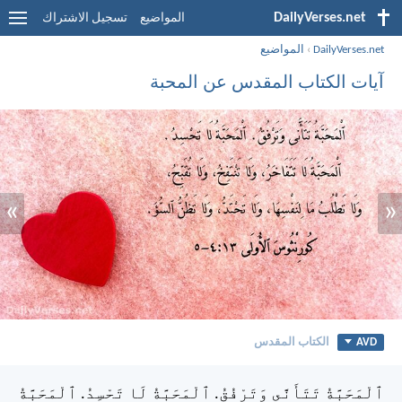
DailyVerses.net
المواضيع
تسجيل الاشتراك
DailyVerses.net
›
المواضيع
آيات الكتاب المقدس عن المحبة
»
«
AVD
الكتاب المقدس
ٱلْمَحَبَّةُ تَتَأَنَّى وَتَرْفُقُ. ٱلْمَحَبَّةُ لَا تَحْسِدُ. ٱلْمَحَبَّةُ