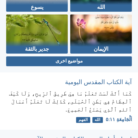
الله
يسوع
الإيمان
جدير بالثقة
مواضيع اخرى
آية الكتاب المقدس اليومية
كَمَا أَنَّكَ لَسْتَ تَعْلَمُ مَا هِيَ طَرِيقُ ٱلرِّيحِ، وَلَا كَيْفَ
ٱلْعِظَامُ فِي بَطْنِ ٱلْحُبْلَى، كَذَلِكَ لَا تَعْلَمُ أَعْمَالَ
ٱللهِ ٱلَّذِي يَصْنَعُ ٱلْجَمِيعَ.
اَلْجَامِعَةِ ١١:‏٥
الله
الفهم