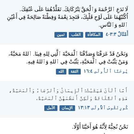
لَا تَدَعِ ٱلرَّحْمَةَ وَٱلْحَقَّ يَتْرُكَانِكَ. تَقَلَّدْهُمَا عَلَى عُنُقِكَ.
اُكْتُبْهُمَا عَلَى لَوْحِ قَلْبِكَ، فَتَجِدَ نِعْمَةً وَفِطْنَةً صَالِحَةً فِي أَعْيُنِ
ٱللهِ وَٱلنَّاسِ.
أَمْثَالٌ ٣:‏٣-‏٤
المكافأة
القلب
ثمين
وَنَحْنُ قَدْ عَرَفْنَا وَصَدَّقْنَا ٱلْمَحَبَّةَ ٱلَّتِي لِلهِ فِينَا. ٱللهُ مَحَبَّةٌ،
وَمَنْ يَثْبُتْ فِي ٱلْمَحَبَّةِ، يَثْبُتْ فِي ٱللهِ وَٱللهُ فِيهِ.
يُوحَنَّا ٱلْأُولَى ٤:‏١٦
الثقة
الله
أَمَّا ٱلْآنَ فَيَثْبُتُ: ٱلْإِيمَانُ وَٱلرَّجَاءُ وَٱلْمَحَبَّةُ،
هَذِهِ ٱلثَّلَاثَةُ وَلَكِنَّ أَعْظَمَهُنَّ ٱلْمَحَبَّةُ.
كُورِنْثُوسَ ٱلأُولَى ١٣:‏١٣
الإيمان
الأمل
نَحْنُ نُحِبُّهُ لِأَنَّهُ هُوَ أَحَبَّنَا أَوَّلًا.