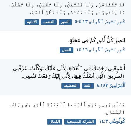
لَا تَتَفَاخَرُ، وَلَا تَنْتَفِخُ، وَلَا تُقَبِّحُ، وَلَا تَطْلُبُ
مَا لِنَفْسِهَا، وَلَا تَحْتَدُّ، وَلَا تَظُنُّ ٱلسُّؤَ.
كُورِنْثُوسَ ٱلأُولَى ١٣:‏٤-‏٥
الصبر
الغضب
الأنانية
لِتَصِرْ كُلُّ أُمُورِكُمْ فِي مَحَبَّةٍ.
كُورِنْثُوسَ ٱلأُولَى ١٦:‏١٤
العمل
أَسْمِعْنِي رَحْمَتَكَ فِي ٱلْغَدَاةِ، لِأَنِّي عَلَيْكَ تَوَكَّلْتُ. عَرِّفْنِي
ٱلطَّرِيقَ ٱلَّتِي أَسْلُكُ فِيهَا، لِأَنِّي إِلَيْكَ رَفَعْتُ نَفْسِي.
اَلْمَزَامِيرُ ١٤٣:‏٨
الثقة
التخطيط
وَعَلَى جَمِيعِ هَذِهِ ٱلْبَسُوا ٱلْمَحَبَّةَ ٱلَّتِي هِيَ رِبَاطُ
ٱلْكَمَالِ.
كُولُوسِّي ٣:‏١٤
الشركة المسيحية
الكمال