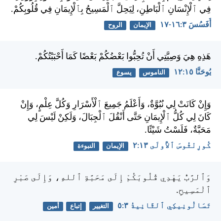
فِي ٱلْإِنْسَانِ ٱلْبَاطِنِ، لِيَحِلَّ ٱلْمَسِيحُ بِٱلْإِيمَانِ فِي قُلُوبِكُمْ.
أَفَسُسَ ٣:‏١٦-‏١٧
الإيمان
الروح
هَذِهِ هِيَ وَصِيَّتِي أَنْ تُحِبُّوا بَعْضُكُمْ بَعْضًا كَمَا أَحْبَبْتُكُمْ.
يُوحَنَّا ١٥:‏١٢
الناموس
يسوع
وَإِنْ كَانَتْ لِي نُبُوَّةٌ، وَأَعْلَمُ جَمِيعَ ٱلْأَسْرَارِ وَكُلَّ عِلْمٍ، وَإِنْ
كَانَ لِي كُلُّ ٱلْإِيمَانِ حَتَّى أَنْقُلَ ٱلْجِبَالَ، وَلَكِنْ لَيْسَ لِي
مَحَبَّةٌ، فَلَسْتُ شَيْئًا.
كُورِنْثُوسَ ٱلأُولَى ١٣:‏٢
الإيمان
النبوءة
وَٱلرَّبُّ يَهْدِي قُلُوبَكُمْ إِلَى مَحَبَّةِ ٱللهِ، وَإِلَى صَبْرِ
ٱلْمَسِيحِ.
تَسَالُونِيكِي ٱلثَّانِيةُ ٣:‏٥
التغيير
إتباع
أمين