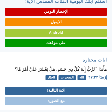
استلم أيتك اليومية الكتاب المقدس الآية:
الإخطار اليومي
الايميل
Android
على موقعك
ايات مختارة
هَأَنَذَا ٱلرَّبُّ إِلَهُ كُلِّ ذِي جَسَدٍ. هَلْ يَعْسُرُ عَلَيَّ أَمْرٌ مَّا؟
إِرْمِيَا ٣٢:‏٢٧
الله
المعجزات
الجبّار
الاية التالية!
مع الصورة