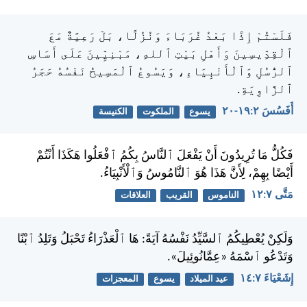
فَلَسْتُمْ إِذًا بَعْدُ غُرَبَاءَ وَنُزُلًا، بَلْ رَعِيَّةٌ مَعَ
ٱلْقِدِّيسِينَ وَأَهْلِ بَيْتِ ٱللهِ، مَبْنِيِّينَ عَلَى أَسَاسِ
ٱلرُّسُلِ وَٱلْأَنْبِيَاءِ، وَيَسُوعُ ٱلْمَسِيحُ نَفْسُهُ حَجَرُ
ٱلزَّاوِيَةِ.
أَفَسُسَ ٢:‏١٩-‏٢٠
يسوع
الملكوت
الكنيسة
فَكُلُّ مَا تُرِيدُونَ أَنْ يَفْعَلَ ٱلنَّاسُ بِكُمُ ٱفْعَلُوا هَكَذَا أَنْتُمْ
أَيْضًا بِهِمْ، لِأَنَّ هَذَا هُوَ ٱلنَّامُوسُ وَٱلْأَنْبِيَاءُ.
مَتَّى ٧:‏١٢
الناموس
القريب
العلاقات
وَلَكِنْ يُعْطِيكُمُ ٱلسَّيِّدُ نَفْسُهُ آيَةً: هَا ٱلْعَذْرَاءُ تَحْبَلُ وَتَلِدُ ٱبْنًا
وَتَدْعُو ٱسْمَهُ «عِمَّانُوئِيلَ».
إِشَعْيَاءَ ٧:‏١٤
عيد الميلاد
يسوع
المعجزات