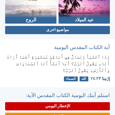
عيد الميلاد
الروح
مواضيع اخرى
آية الكتاب المقدس اليومية
إِذَا ٱخْتَبَأَ إِنْسَانٌ فِي أَمَاكِنَ مُسْتَتِرَةٍ أَفَمَا أَرَاهُ
أَنَا، يَقُولُ ٱلرَّبُّ؟ أَمَا أَمْلَأُ أَنَا ٱلسَّمَاوَاتِ
وَٱلْأَرْضَ، يَقُولُ ٱلرَّبُّ؟
إِرْمِيَا ٢٣:‏٢٤
الله
السماء
استلم أيتك اليومية الكتاب المقدس الآية:
الإخطار اليومي