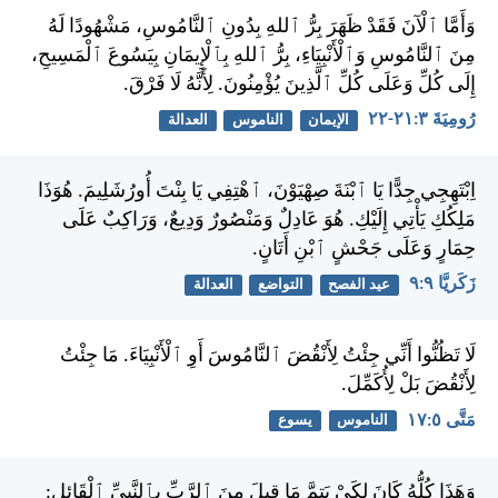
وَأَمَّا ٱلْآنَ فَقَدْ ظَهَرَ بِرُّ ٱللهِ بِدُونِ ٱلنَّامُوسِ، مَشْهُودًا لَهُ
مِنَ ٱلنَّامُوسِ وَٱلْأَنْبِيَاءِ، بِرُّ ٱللهِ بِٱلْإِيمَانِ بِيَسُوعَ ٱلْمَسِيحِ،
إِلَى كُلِّ وَعَلَى كُلِّ ٱلَّذِينَ يُؤْمِنُونَ. لِأَنَّهُ لَا فَرْقَ.
رُومِيَةَ ٣:‏٢١-‏٢٢
الإيمان
الناموس
العدالة
اِبْتَهِجِي جِدًّا يَا ٱبْنَةَ صِهْيَوْنَ، ٱهْتِفِي يَا بِنْتَ أُورُشَلِيمَ. هُوَذَا
مَلِكُكِ يَأْتِي إِلَيْكِ. هُوَ عَادِلٌ وَمَنْصُورٌ وَدِيعٌ، وَرَاكِبٌ عَلَى
حِمَارٍ وَعَلَى جَحْشٍ ٱبْنِ أَتَانٍ.
زَكَريَّا ٩:‏٩
عيد الفصح
التواضع
العدالة
لَا تَظُنُّوا أَنِّي جِئْتُ لِأَنْقُضَ ٱلنَّامُوسَ أَوِ ٱلْأَنْبِيَاءَ. مَا جِئْتُ
لِأَنْقُضَ بَلْ لِأُكَمِّلَ.
مَتَّى ٥:‏١٧
الناموس
يسوع
وَهَذَا كُلُّهُ كَانَ لِكَيْ يَتِمَّ مَا قِيلَ مِنَ ٱلرَّبِّ بِٱلنَّبِيِّ ٱلْقَائِلِ: