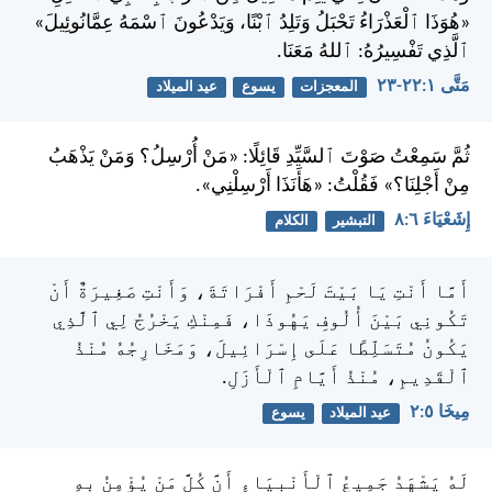
«هُوَذَا ٱلْعَذْرَاءُ تَحْبَلُ وَتَلِدُ ٱبْنًا، وَيَدْعُونَ ٱسْمَهُ عِمَّانُوئِيلَ»
ٱلَّذِي تَفْسِيرُهُ: ٱللهُ مَعَنَا.
مَتَّى ١:‏٢٢-‏٢٣
المعجزات
يسوع
عيد الميلاد
ثُمَّ سَمِعْتُ صَوْتَ ٱلسَّيِّدِ قَائِلًا: «مَنْ أُرْسِلُ؟ وَمَنْ يَذْهَبُ
مِنْ أَجْلِنَا؟» فَقُلْتُ: «هَأَنَذَا أَرْسِلْنِي».
إِشَعْيَاءَ ٦:‏٨
التبشير
الكلام
أَمَّا أَنْتِ يَا بَيْتَ لَحْمِ أَفْرَاتَةَ، وَأَنْتِ صَغِيرَةٌ أَنْ
تَكُونِي بَيْنَ أُلُوفِ يَهُوذَا، فَمِنْكِ يَخْرُجُ لِي ٱلَّذِي
يَكُونُ مُتَسَلِّطًا عَلَى إِسْرَائِيلَ، وَمَخَارِجُهُ مُنْذُ
ٱلْقَدِيمِ، مُنْذُ أَيَّامِ ٱلْأَزَلِ.
مِيخَا ٥:‏٢
عيد الميلاد
يسوع
لَهُ يَشْهَدُ جَمِيعُ ٱلْأَنْبِيَاءِ أَنَّ كُلَّ مَنْ يُؤْمِنُ بِهِ