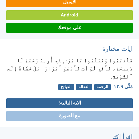
الايميل
Android
على موقعك
ايات مختارة
فَٱذْهَبُوا وَتَعَلَّمُوا مَا هُوَ: إِنِّي أُرِيدُ رَحْمَةً لَا
ذَبِيحَةً، لِأَنِّي لَمْ آتِ لِأَدْعُوَ أَبْرَارًا بَلْ خُطَاةً إِلَى
ٱلتَّوْبَةِ.
مَتَّى ٩:‏١٣
الرحمة
العدالة
الذبائح
الاية التالية!
مع الصورة
اقرأ اكثر