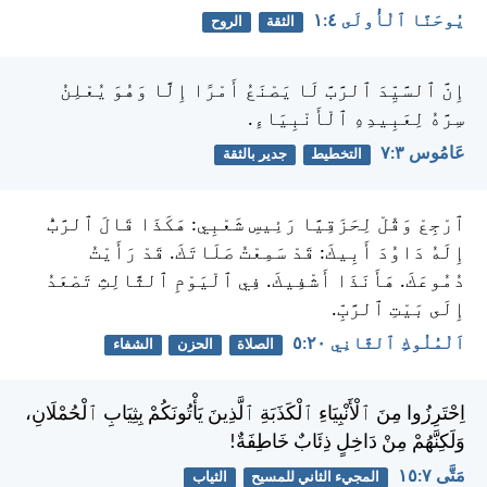
يُوحَنَّا ٱلْأُولَى ٤:‏١
الثقة
الروح
إِنَّ ٱلسَّيِّدَ ٱلرَّبَّ لَا يَصْنَعُ أَمْرًا إِلَّا وَهُوَ يُعْلِنُ
سِرَّهُ لِعَبِيدِهِ ٱلْأَنْبِيَاءِ.
عَامُوس ٣:‏٧
التخطيط
جدير بالثقة
ٱرْجِعْ وَقُلْ لِحَزَقِيَّا رَئِيسِ شَعْبِي: هَكَذَا قَالَ ٱلرَّبُّ
إِلَهُ دَاوُدَ أَبِيكَ: قَدْ سَمِعْتُ صَلَاتَكَ. قَدْ رَأَيْتُ
دُمُوعَكَ. هَأَنَذَا أَشْفِيكَ. فِي ٱلْيَوْمِ ٱلثَّالِثِ تَصْعَدُ
إِلَى بَيْتِ ٱلرَّبِّ.
اَلْمُلُوكِ ٱلثَّانِي ٢٠:‏٥
الصلاة
الحزن
الشفاء
اِحْتَرِزُوا مِنَ ٱلْأَنْبِيَاءِ ٱلْكَذَبَةِ ٱلَّذِينَ يَأْتُونَكُمْ بِثِيَابِ ٱلْحُمْلَانِ،
وَلَكِنَّهُمْ مِنْ دَاخِلٍ ذِئَابٌ خَاطِفَةٌ!
مَتَّى ٧:‏١٥
المجيء الثاني للمسيح
الثياب