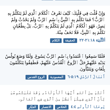
وَإِنْ قُلْتَ فِي قَلْبِكَ: كَيْفَ نَعْرِفُ ٱلْكَلَامَ ٱلَّذِي لَمْ يَتَكَلَّمْ بِهِ
ٱلرَّبُّ؟ فَمَا تَكَلَّمَ بِهِ ٱلنَّبِيُّ بِٱسْمِ ٱلرَّبِّ وَلَمْ يَحْدُثْ وَلَمْ
يَصِرْ، فَهُوَ ٱلْكَلَامُ ٱلَّذِي لَمْ يَتَكَلَّمْ بِهِ ٱلرَّبُّ، بَلْ بِطُغْيَانٍ
تَكَلَّمَ بِهِ ٱلنَّبِيُّ، فَلَا تَخَفْ مِنْهُ.
اَلتَّثْنِيَة ١٨:‏٢١-‏٢٢
الحقيقة
الكلام
فَلَمَّا سَمِعُوا ٱعْتَمَدُوا بِٱسْمِ ٱلرَّبِّ يَسُوعَ. وَلَمَّا وَضَعَ بُولُسُ
يَدَيْهِ عَلَيْهِمْ حَلَّ ٱلرُّوحُ ٱلْقُدُسُ عَلَيْهِمْ، فَطَفِقُوا يَتَكَلَّمُونَ
بِلُغَاتٍ وَيَتَنَبَّأُونَ.
أَعْمَالُ ٱلرُّسُلِ ١٩:‏٥-‏٦
المعمودية
الروح القدس
أَنْتُمْ مِنَ ٱللهِ أَيُّهَا ٱلْأَوْلَادُ، وَقَدْ غَلَبْتُمُوهُمْ
لِأَنَّ ٱلَّذِي فِيكُمْ أَعْظَمُ مِنَ ٱلَّذِي فِي ٱلْعَالَمِ.
يُوحَنَّا ٱلْأُولَى ٤:‏٤
الخلاص
الانتصار
الجبّار