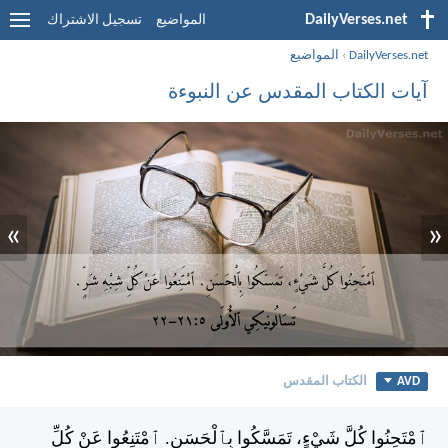
DailyVerses.net
المواضيع
تسجيل الاشتراك
DailyVerses.net
›
المواضيع
آيات الكتاب المقدس عن النبوءة
»
«
AVD
الكتاب المقدس
ٱمْتَحِنُوا كُلَّ شَيْءٍ، تَمَسَّكُوا بِٱلْحَسَنِ. ٱمْتَنِعُوا عَنْ كُلِّ