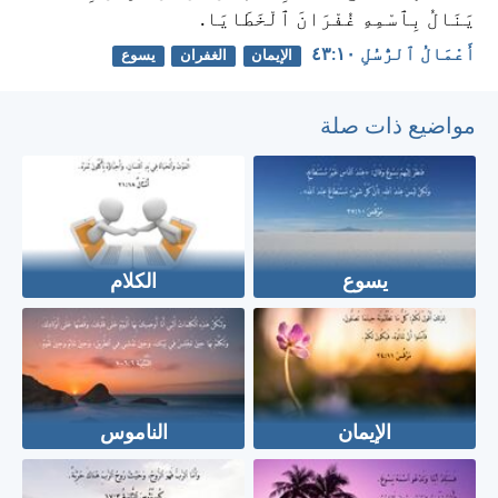
يَنَالُ بِٱسْمِهِ غُفْرَانَ ٱلْخَطَايَا.
أَعْمَالُ ٱلرُّسُلِ ١٠:‏٤٣
الإيمان
الغفران
يسوع
مواضيع ذات صلة
يسوع
الكلام
الإيمان
الناموس