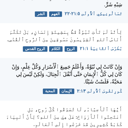
شِبْهِ شَرٍّ.
تَسَالُونِيكِي ٱلأُولَى ٥:‏٢١-‏٢٢
الفهم
الشر
لِأَنَّهُ لَمْ تَأْتِ نُبُوَّةٌ قَطُّ بِمَشِيئَةِ إِنْسَانٍ، بَلْ تَكَلَّمَ
أُنَاسُ ٱللهِ ٱلْقِدِّيسُونَ مَسُوقِينَ مِنَ ٱلرُّوحِ ٱلْقُدُسِ.
بُطْرُسَ ٱلثَّانِيَةُ ١:‏٢١
الروح
الكلام
الروح القدس
وَإِنْ كَانَتْ لِي نُبُوَّةٌ، وَأَعْلَمُ جَمِيعَ ٱلْأَسْرَارِ وَكُلَّ عِلْمٍ، وَإِنْ
كَانَ لِي كُلُّ ٱلْإِيمَانِ حَتَّى أَنْقُلَ ٱلْجِبَالَ، وَلَكِنْ لَيْسَ لِي
مَحَبَّةٌ، فَلَسْتُ شَيْئًا.
كُورِنْثُوسَ ٱلأُولَى ١٣:‏٢
الإيمان
المحبة
أَيُّهَا ٱلْأَحِبَّاءُ، لَا تُصَدِّقُوا كُلَّ رُوحٍ، بَلِ
ٱمْتَحِنُوا ٱلْأَرْوَاحَ: هَلْ هِيَ مِنَ ٱللهِ؟ لِأَنَّ أَنْبِيَاءَ
كَذَبَةً كَثِيرِينَ قَدْ خَرَجُوا إِلَى ٱلْعَالَمِ.