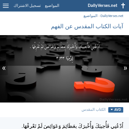
DailyVerses.net
المواضيع
تسجيل الاشتراك
DailyVerses.net
›
المواضيع
آيات الكتاب المقدس عن الفهم
»
«
AVD
الكتاب المقدس
اُدْعُنِي فَأُجِيبَكَ وَأُخْبِرَكَ بِعَظَائِمَ وَعَوَائِصَ لَمْ تَعْرِفْهَا.