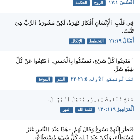
أَفَسُسَ ١:‏١٧
الروح
الحكمة
فِي قَلْبِ ٱلْإِنْسَانِ أَفْكَارٌ كَثِيرَةٌ، لَكِنْ مَشُورَةُ ٱلرَّبِّ هِيَ
تَثْبُتُ.
أَمْثَالٌ ١٩:‏٢١
التخطيط
الإتكال
ٱمْتَحِنُوا كُلَّ شَيْءٍ، تَمَسَّكُوا بِٱلْحَسَنِ. ٱمْتَنِعُوا عَنْ كُلِّ
شِبْهِ شَرٍّ.
تَسَالُونِيكِي ٱلأُولَى ٥:‏٢١-‏٢٢
الشر
النبوءة
فَتْحُ كَلَامِكَ يُنِيرُ، يُعَقِّلُ ٱلْجُهَّالَ.
اَلْمَزَامِيرُ ١١٩:‏١٣٠
كلمة الله
النور
فَنَظَرَ إِلَيْهِمْ يَسُوعُ وَقَالَ لَهُمْ: «هَذَا عِنْدَ ٱلنَّاسِ غَيْرُ
مُسْتَطَاعٍ، وَلَكِنْ عِنْدَ ٱللهِ كُلُّ شَيْءٍ مُسْتَطَاعٌ».