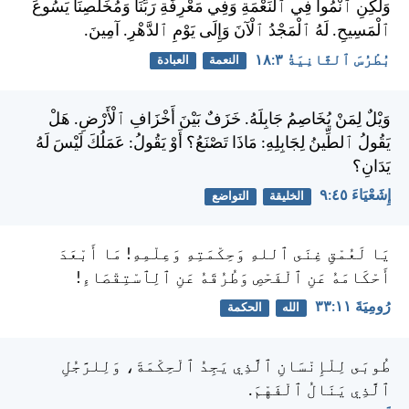
وَلَكِنِ ٱنْمُوا فِي ٱلنِّعْمَةِ وَفِي مَعْرِفَةِ رَبِّنَا وَمُخَلِّصِنَا يَسُوعَ
ٱلْمَسِيحِ. لَهُ ٱلْمَجْدُ ٱلْآنَ وَإِلَى يَوْمِ ٱلدَّهْرِ. آمِينَ.
بُطْرُسَ ٱلثَّانِيَةُ ٣:‏١٨
النعمة
العبادة
وَيْلٌ لِمَنْ يُخَاصِمُ جَابِلَهُ. خَزَفٌ بَيْنَ أَخْزَافِ ٱلْأَرْضِ. هَلْ
يَقُولُ ٱلطِّينُ لِجَابِلِهِ: مَاذَا تَصْنَعُ؟ أَوْ يَقُولُ: عَمَلُكَ لَيْسَ لَهُ
يَدَانِ؟
إِشَعْيَاءَ ٤٥:‏٩
الخليقة
التواضع
يَا لَعُمْقِ غِنَى ٱللهِ وَحِكْمَتِهِ وَعِلْمِهِ! مَا أَبْعَدَ
أَحْكَامَهُ عَنِ ٱلْفَحْصِ وَطُرُقَهُ عَنِ ٱلِٱسْتِقْصَاءِ!
رُومِيَةَ ١١:‏٣٣
الله
الحكمة
طُوبَى لِلْإِنْسَانِ ٱلَّذِي يَجِدُ ٱلْحِكْمَةَ، وَلِلرَّجُلِ
ٱلَّذِي يَنَالُ ٱلْفَهْمَ.