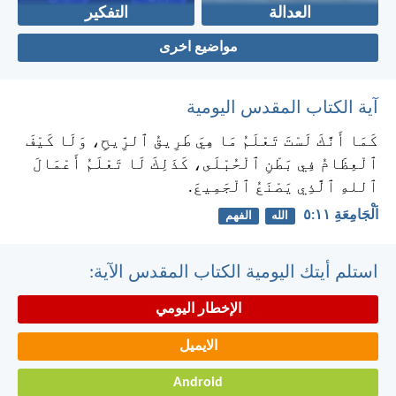
العدالة
التفكير
مواضيع اخرى
آية الكتاب المقدس اليومية
كَمَا أَنَّكَ لَسْتَ تَعْلَمُ مَا هِيَ طَرِيقُ ٱلرِّيحِ، وَلَا كَيْفَ
ٱلْعِظَامُ فِي بَطْنِ ٱلْحُبْلَى، كَذَلِكَ لَا تَعْلَمُ أَعْمَالَ
ٱللهِ ٱلَّذِي يَصْنَعُ ٱلْجَمِيعَ.
اَلْجَامِعَةِ ١١:‏٥
الله
الفهم
استلم أيتك اليومية الكتاب المقدس الآية:
الإخطار اليومي
الايميل
Android