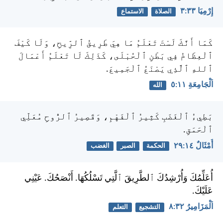
إِرْمِيَا ٣٣:‏٣
الصلاة
الاستماع
كَمَا أَنَّكَ لَسْتَ تَعْلَمُ مَا هِيَ طَرِيقُ ٱلرِّيحِ، وَلَا كَيْفَ
ٱلْعِظَامُ فِي بَطْنِ ٱلْحُبْلَى، كَذَلِكَ لَا تَعْلَمُ أَعْمَالَ
ٱللهِ ٱلَّذِي يَصْنَعُ ٱلْجَمِيعَ.
اَلْجَامِعَةِ ١١:‏٥
الله
بَطِيءُ ٱلْغَضَبِ كَثِيرُ ٱلْفَهْمِ، وَقَصِيرُ ٱلرُّوحِ مُعَلِّي
ٱلْحَمَقِ.
أَمْثَالٌ ١٤:‏٢٩
الحكمة
الصبر
الغضب
أُعَلِّمُكَ وَأُرْشِدُكَ ٱلطَّرِيقَ ٱلَّتِي تَسْلُكُهَا. أَنْصَحُكَ. عَيْنِي
عَلَيْكَ.
اَلْمَزَامِيرُ ٣٢:‏٨
التشجيع
التعلم