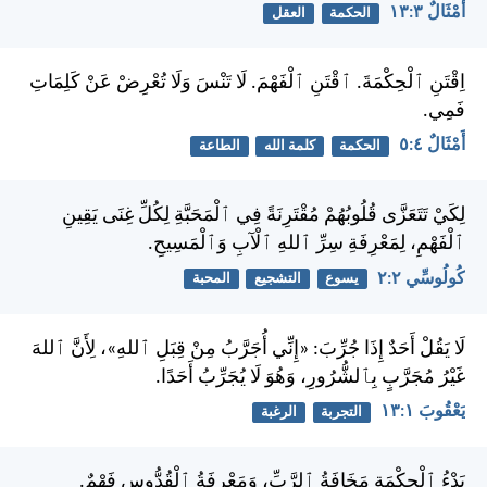
أَمْثَالٌ ٣:‏١٣
الحكمة
العقل
اِقْتَنِ ٱلْحِكْمَةَ. ٱقْتَنِ ٱلْفَهْمَ. لَا تَنْسَ وَلَا تُعْرِضْ عَنْ كَلِمَاتِ
فَمِي.
أَمْثَالٌ ٤:‏٥
الحكمة
كلمة الله
الطاعة
لِكَيْ تَتَعَزَّى قُلُوبُهُمْ مُقْتَرِنَةً فِي ٱلْمَحَبَّةِ لِكُلِّ غِنَى يَقِينِ
ٱلْفَهْمِ، لِمَعْرِفَةِ سِرِّ ٱللهِ ٱلْآبِ وَٱلْمَسِيحِ.
كُولُوسِّي ٢:‏٢
يسوع
التشجيع
المحبة
لَا يَقُلْ أَحَدٌ إِذَا جُرِّبَ: «إِنِّي أُجَرَّبُ مِنْ قِبَلِ ٱللهِ»، لِأَنَّ ٱللهَ
غَيْرُ مُجَرَّبٍ بِٱلشُّرُورِ، وَهُوَ لَا يُجَرِّبُ أَحَدًا.
يَعْقُوبَ ١:‏١٣
التجربة
الرغبة
بَدْءُ ٱلْحِكْمَةِ مَخَافَةُ ٱلرَّبِّ، وَمَعْرِفَةُ ٱلْقُدُّوسِ فَهْمٌ.