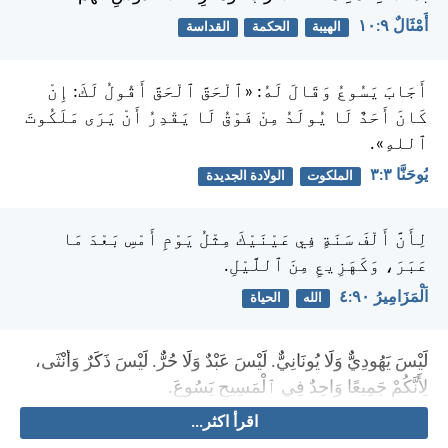
أَمْثَالٌ ٩:‏١٠
الهيبة
الحكمة
القداسة
أَجَابَ يَسُوعُ وَقَالَ لَهُ: «ٱلْحَقَّ ٱلْحَقَّ أَقُولُ لَكَ: إِنْ
كَانَ أَحَدٌ لَا يُولَدُ مِنْ فَوْقُ لَا يَقْدِرُ أَنْ يَرَى مَلَكُوتَ
ٱللهِ».
يُوحَنَّا ٣:‏٣
الملكوت
الولادة الجديدة
لِأَنَّ أَلْفَ سَنَةٍ فِي عَيْنَيْكَ مِثْلُ يَوْمِ أَمْسِ بَعْدَ مَا
عَبَرَ، وَكَهَزِيعٍ مِنَ ٱللَّيْلِ.
اَلْمَزَامِيرُ ٩٠:‏٤
الله
الحياة
لَيْسَ يَهُودِيٌّ وَلَا يُونَانِيٌّ. لَيْسَ عَبْدٌ وَلَا حُرٌّ. لَيْسَ ذَكَرٌ وَأُنْثَى،
لِأَنَّكُمْ جَمِيعًا وَاحِدٌ فِي ٱلْمَسِيحِ يَسُوعَ.
اقرأ اكثر...