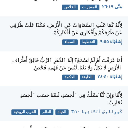
مَتَّى ١٩:‏٢٦
المعجزات
الخلاص
لِأَنَّهُ كَمَا عَلَتِ ٱلسَّمَاوَاتُ عَنِ ٱلْأَرْضِ، هَكَذَا عَلَتْ طُرُقِي
عَنْ طُرُقِكُمْ وَأَفْكَارِي عَنْ أَفْكَارِكُمْ.
إِشَعْيَاءَ ٥٥:‏٩
التخطيط
السماء
أَمَا عَرَفْتَ أَمْ لَمْ تَسْمَعْ؟ إِلَهُ ٱلدَّهْرِ ٱلرَّبُّ خَالِقُ أَطْرَافِ
ٱلْأَرْضِ لَا يَكِلُّ وَلَا يَعْيَا. لَيْسَ عَنْ فَهْمِهِ فَحْصٌ.
إِشَعْيَاءَ ٤٠:‏٢٨
الخليقة
الحكمة
لِأَنَّنَا وَإِنْ كُنَّا نَسْلُكُ فِي ٱلْجَسَدِ، لَسْنَا حَسَبَ ٱلْجَسَدِ
نُحَارِبُ.
كُورِنْثُوسَ ٱلثَّانِيةُ ١٠:‏٣
الحياة
العالم
الحرب الروحية