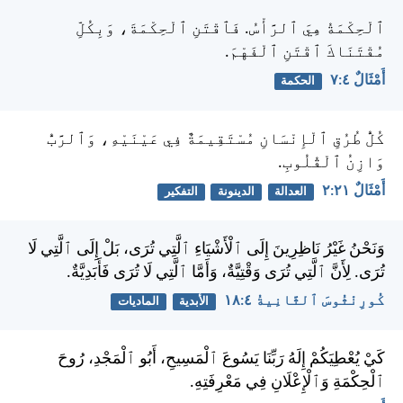
ٱلْحِكْمَةُ هِيَ ٱلرَّأْسُ. فَٱقْتَنِ ٱلْحِكْمَةَ، وَبِكُلِّ
مُقْتَنَاكَ ٱقْتَنِ ٱلْفَهْمَ.
أَمْثَالٌ ٤:‏٧
الحكمة
كُلُّ طُرُقِ ٱلْإِنْسَانِ مُسْتَقِيمَةٌ فِي عَيْنَيْهِ، وَٱلرَّبُّ
وَازِنُ ٱلْقُلُوبِ.
أَمْثَالٌ ٢١:‏٢
العدالة
الدينونة
التفكير
وَنَحْنُ غَيْرُ نَاظِرِينَ إِلَى ٱلْأَشْيَاءِ ٱلَّتِي تُرَى، بَلْ إِلَى ٱلَّتِي لَا
تُرَى. لِأَنَّ ٱلَّتِي تُرَى وَقْتِيَّةٌ، وَأَمَّا ٱلَّتِي لَا تُرَى فَأَبَدِيَّةٌ.
كُورِنْثُوسَ ٱلثَّانِيةُ ٤:‏١٨
الأبدية
الماديات
كَيْ يُعْطِيَكُمْ إِلَهُ رَبِّنَا يَسُوعَ ٱلْمَسِيحِ، أَبُو ٱلْمَجْدِ، رُوحَ
ٱلْحِكْمَةِ وَٱلْإِعْلَانِ فِي مَعْرِفَتِهِ.