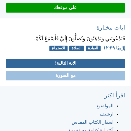
على موقعك
ايات مختارة
فَتَدْعُونَنِي وَتَذْهَبُونَ وَتُصَلُّونَ إِلَيَّ فَأَسْمَعُ لَكُمْ.
إِرْمِيَا ٢٩:‏١٢
العبادة
الصلاة
الاستماع
الاية التالية!
مع الصورة
اقرأ اكثر
المواضيع
ارشيف
اسفار الكتاب المقدس
أكثر اية كتابية مستخدمة