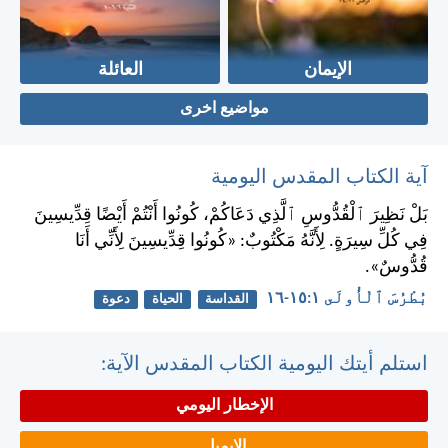
الإيمان
العائلة
مواضيع اخرى
آية الكتاب المقدس اليومية
بَلْ نَظِيرَ ٱلْقُدُّوسِ ٱلَّذِي دَعَاكُمْ، كُونُوا أَنْتُمْ أَيْضًا قِدِّيسِينَ
فِي كُلِّ سِيرَةٍ. لِأَنَّهُ مَكْتُوبٌ: «كُونُوا قِدِّيسِينَ لِأَنِّي أَنَا
قُدُّوسٌ».
بُطْرُسَ ٱلْأُولَى ١:‏١٥-‏١٦
القداسة
الحياة
دعوة
استلم أيتك اليومية الكتاب المقدس الآية:
الإخطار اليومي
الايميل