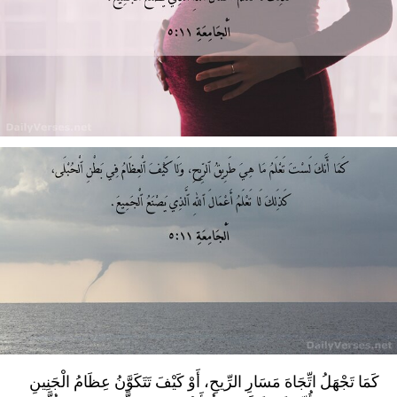
كَمَا تَجْهَلُ اتِّجَاهَ مَسَارِ الرِّيحِ، أَوْ كَيْفَ تَتَكَوَّنُ عِظَامُ الْجَنِينِ