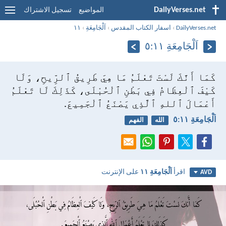
DailyVerses.net
المواضيع
تسجيل الاشتراك
DailyVerses.net
›
اسفار الكتاب المقدس
›
اَلْجَامِعَةِ
›
١١
اَلْجَامِعَةِ ١١:‏٥
كَمَا أَنَّكَ لَسْتَ تَعْلَمُ مَا هِيَ طَرِيقُ ٱلرِّيحِ، وَلَا
كَيْفَ ٱلْعِظَامُ فِي بَطْنِ ٱلْحُبْلَى، كَذَلِكَ لَا تَعْلَمُ
أَعْمَالَ ٱللهِ ٱلَّذِي يَصْنَعُ ٱلْجَمِيعَ.
اَلْجَامِعَةِ ١١:‏٥
الله
الفهم
اقرأ
اَلْجَامِعَةِ ١١
على الإنترنت
AVD