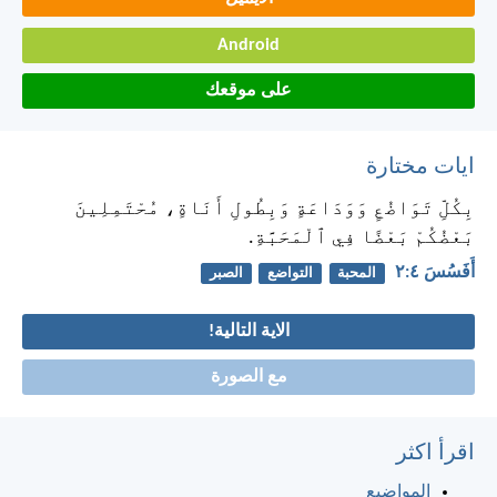
Android
على موقعك
ايات مختارة
بِكُلِّ تَوَاضُعٍ وَوَدَاعَةٍ وَبِطُولِ أَنَاةٍ، مُحْتَمِلِينَ
بَعْضُكُمْ بَعْضًا فِي ٱلْمَحَبَّةِ.
أَفَسُسَ ٤:‏٢
المحبة
التواضع
الصبر
الاية التالية!
مع الصورة
اقرأ اكثر
المواضيع