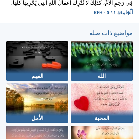
فِي رَحِمِ الأُمِّ، كَذَلِكَ لَا تُدْرِكُ أَعْمَالَ اللهِ الَّتِي يُجْرِيهَا كُلَّهَا.
اَلْجَامِعَةِ ١١:‏٥ - KEH
مواضيع ذات صلة
الله
الفهم
المحبة
الأمل