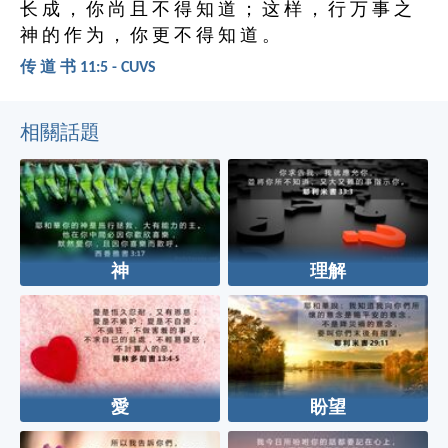
长 成 ， 你 尚 且 不 得 知 道 ； 这 样 ， 行 万 事 之
神 的 作 为 ， 你 更 不 得 知 道 。
传 道 书 11:5 - CUVS
相關話題
神
理解
愛
盼望