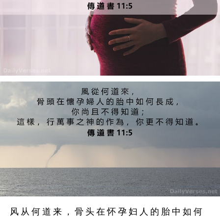
风 从 何 道 来 ， 骨 头 在 怀 孕 妇 人 的 胎 中 如 何