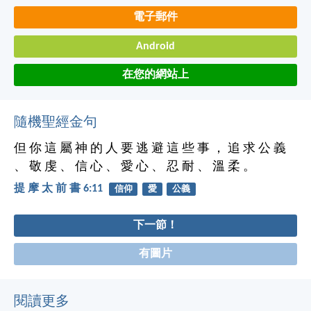
電子郵件
Android
在您的網站上
隨機聖經金句
但 你 這 屬 神 的 人 要 逃 避 這 些 事 ， 追 求 公 義
、 敬 虔 、 信 心 、 愛 心 、 忍 耐 、 溫 柔 。
提 摩 太 前 書 6:11
信仰
愛
公義
下一節！
有圖片
閱讀更多