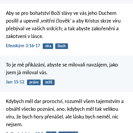
Aby se pro bohatství Boží slávy ve vás jeho Duchem
posílil a upevnil ‚vnitřní člověk‘ a aby Kristus skrze víru
přebýval ve vašich srdcích; a tak abyste zakořeněni a
zakotveni v lásce.
Efezským 3:16-17
víra
Duch
To je mé přikázání, abyste se milovali navzájem, jako
jsem já miloval vás.
Jan 15:12
právo
Ježíš
Kdybych měl dar proroctví, rozuměl všem tajemstvím a
obsáhl všecko poznání, ano, kdybych měl tak velikou
víru, že bych hory přenášel, ale lásku bych neměl, nic
nejsem.