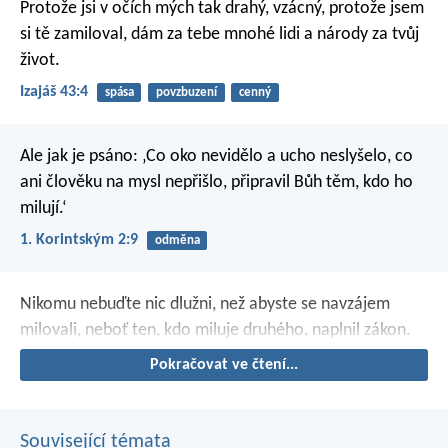
Protože jsi v očích mých tak drahý, vzácný,
protože jsem
si tě zamiloval,
dám za tebe mnohé lidi
a národy za tvůj
život.
Izajáš 43:4
spása
povzbuzení
cenný
Ale jak je psáno:
‚Co oko nevidělo a ucho neslyšelo,
co
ani člověku na mysl nepřišlo,
připravil Bůh těm, kdo ho
milují.‘
1. Korintským 2:9
odměna
Nikomu nebuďte nic dlužni, než abyste se navzájem
milovali, neboť ten, kdo miluje druhého, naplnil zákon.
Pokračovat ve čtení...
Související témata