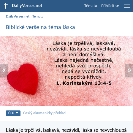
DailyVerses.net
Témata
Přihlásit se
DailyVerses.net
›
Témata
Biblické verše na téma láska
«
»
ČEP
Český ekumenický překlad
Láska je trpělivá, laskavá, nezávidí, láska se nevychloubá