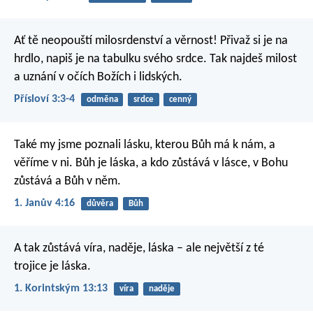
Ať tě neopouští milosrdenství a věrnost!
Přivaž si je na
hrdlo,
napiš je na tabulku svého srdce.
Tak najdeš milost
a uznání
v očích Božích i lidských.
Přísloví 3:3-4
odměna
srdce
cenný
Také my jsme poznali lásku, kterou Bůh má k nám, a
věříme v ni. Bůh je láska, a kdo zůstává v lásce, v Bohu
zůstává a Bůh v něm.
1. Janův 4:16
důvěra
Bůh
A tak zůstává víra, naděje, láska – ale největší z té
trojice je láska.
1. Korintským 13:13
víra
naděje