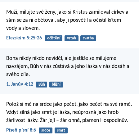
Muži, milujte své ženy, jako si Kristus zamiloval církev a
sám se za ni obětoval, aby ji posvětil a očistil křtem
vody a slovem.
Efezským 5:25-26
očištění
vztah
svatba
Boha nikdy nikdo neviděl, ale jestliže se milujeme
navzájem, Bůh v nás zůstává a jeho láska v nás dosáhla
svého cíle.
1. Janův 4:12
Bůh
bližní
Polož si mě na srdce jako pečeť,
jako pečeť na své rámě.
Vždyť silná jako smrt je láska,
neúprosná jako hrob
žárlivost lásky.
Žár její – žár ohně,
plamen Hospodinův.
Píseň písní 8:6
srdce
smrt