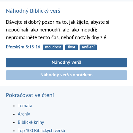
Náhodný Biblický verš
Dávejte si dobrý pozor na to, jak žijete, abyste si
nepočínali jako nemoudří, ale jako moudří;
nepromarněte tento čas, neboť nastaly dny zlé.
Efezským 5:15-16
moudrost
život
myšlení
Náhodný verš!
Náhodný verš s obrázkem
Pokračovat ve čtení
Témata
Archiv
Biblické knihy
Top 100 Biblických veršů