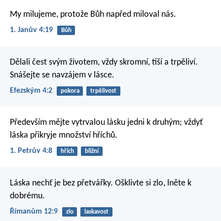
My milujeme, protože Bůh napřed miloval nás.
1. Janův 4:19
Bůh
Dělali čest svým životem, vždy skromní, tiší a trpěliví.
Snášejte se navzájem v lásce.
Efezským 4:2
pokora
trpělivost
Především mějte vytrvalou lásku jedni k druhým; vždyť
láska přikryje množství hříchů.
1. Petrův 4:8
hřích
bližní
Láska nechť je bez přetvářky. Ošklivte si zlo, lněte k
dobrému.
Římanům 12:9
zlo
laskavost