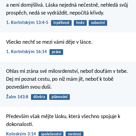
a není domýšlivá. Láska nejedná nečestně, nehledá svůj
prospěch, nedá se vydráždit, nepočítá křivdy.
1. Korintským 13:4-5
trpělivost
hněv
sobectví
Všecko nechť se mezi vámi děje v lásce.
1. Korintským 16:14
práce
Ohlas mi zrána své milosrdenství,
neboť doufám v tebe.
Dej mi poznat cestu, po níž mám jít,
neboť k tobě
pozvedám svou duši.
Žalm 143:8
důvěra
plánování
Především však mějte lásku, která všechno spojuje k
dokonalosti.
Koloským 3:14
společenství
nevinný