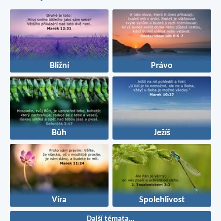
Bližní
Právo
Bůh
Ježíš
Víra
Spolehlivost
Další témata…