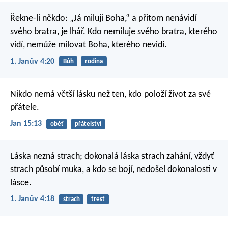
Řekne-li někdo: „Já miluji Boha,“ a přitom nenávidí
svého bratra, je lhář. Kdo nemiluje svého bratra, kterého
vidí, nemůže milovat Boha, kterého nevidí.
1. Janův 4:20
Bůh
rodina
Nikdo nemá větší lásku než ten, kdo položí život za své
přátele.
Jan 15:13
oběť
přátelství
Láska nezná strach; dokonalá láska strach zahání, vždyť
strach působí muka, a kdo se bojí, nedošel dokonalosti v
lásce.
1. Janův 4:18
strach
trest