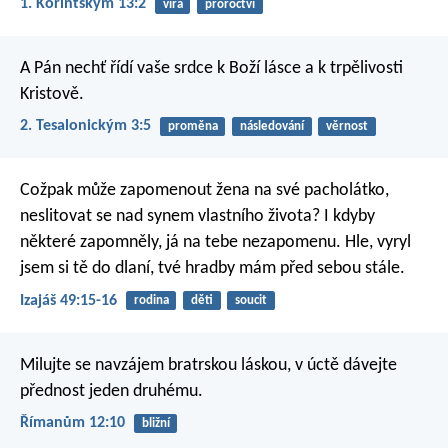
1. Korintským 13:2
víra
proroctví
A Pán nechť řídí vaše srdce k Boží lásce a k trpělivosti
Kristově.
2. Tesalonickým 3:5
proměna
následování
věrnost
Cožpak může zapomenout žena na své pacholátko,
neslitovat se nad synem vlastního života?
I kdyby
některé zapomněly,
já na tebe nezapomenu. Hle, vyryl
jsem si tě do dlaní,
tvé hradby mám před sebou stále.
Izajáš 49:15-16
rodina
děti
soucit
Milujte se navzájem bratrskou láskou, v úctě dávejte
přednost jeden druhému.
Římanům 12:10
bližní