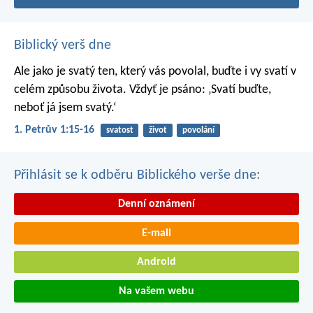
Biblický verš dne
Ale jako je svatý ten, který vás povolal, buďte i vy svatí v
celém způsobu života. Vždyť je psáno: ‚Svatí buďte,
neboť já jsem svatý.‘
1. Petrův 1:15-16
svatost
život
povolání
Přihlásit se k odběru Biblického verše dne:
Denní oznámení
E-mail
Android
Na vašem webu