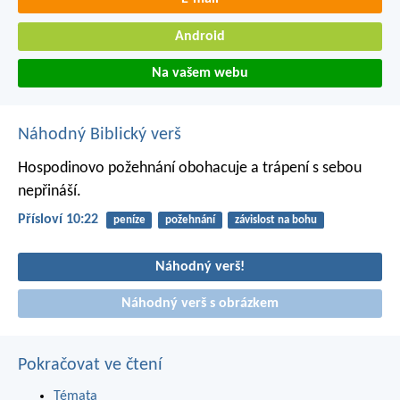
Android
Na vašem webu
Náhodný Biblický verš
Hospodinovo požehnání obohacuje
a trápení s sebou
nepřináší.
Přísloví 10:22
peníze
požehnání
závislost na bohu
Náhodný verš!
Náhodný verš s obrázkem
Pokračovat ve čtení
Témata