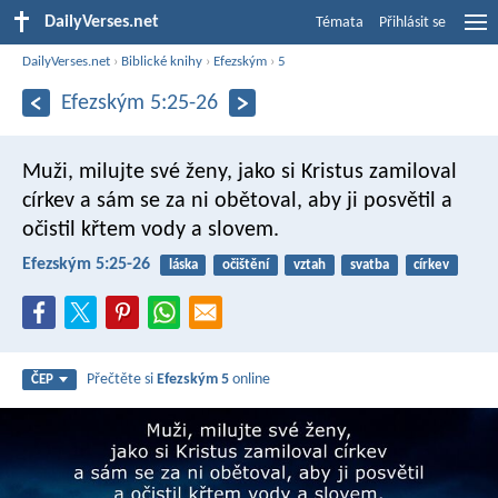
DailyVerses.net
Témata
Přihlásit se
DailyVerses.net
›
Biblické knihy
›
Efezským
›
5
Efezským 5:25-26
Muži, milujte své ženy, jako si Kristus zamiloval
církev a sám se za ni obětoval, aby ji posvětil a
očistil křtem vody a slovem.
Efezským 5:25-26
láska
očištění
vztah
svatba
církev
Přečtěte si
Efezským 5
online
ČEP