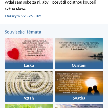
vydal sám sebe za ni, aby ji posvětil očistnou koupelí
svého slova.
Efezským 5:25-26 - B21
Související témata
Láska
Očištění
Vztah
Svatba