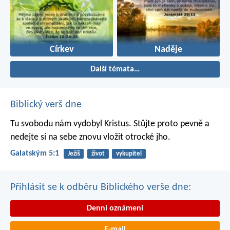
Církev
Naděje
Další témata…
Biblický verš dne
Tu svobodu nám vydobyl Kristus. Stůjte proto pevně a
nedejte si na sebe znovu vložit otrocké jho.
Galatským 5:1
Ježíš
život
vykupitel
Přihlásit se k odběru Biblického verše dne:
Denní oznámení
E-mail