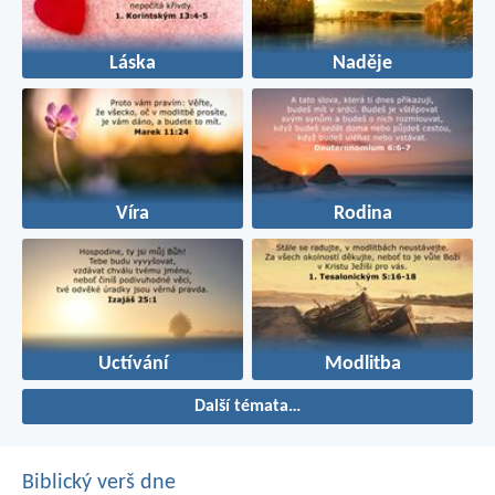
Láska
Naděje
Víra
Rodina
Uctívání
Modlitba
Další témata…
Biblický verš dne