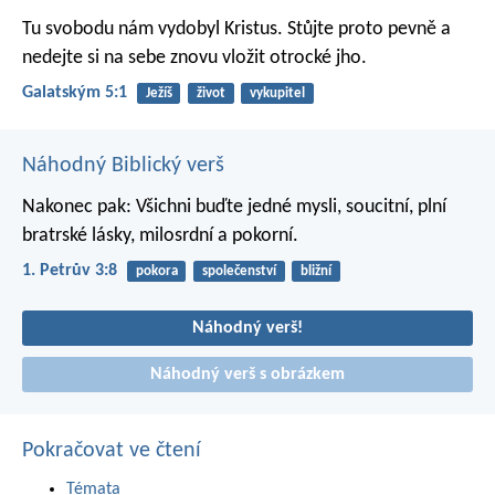
Tu svobodu nám vydobyl Kristus. Stůjte proto pevně a
nedejte si na sebe znovu vložit otrocké jho.
Galatským 5:1
Ježíš
život
vykupitel
Náhodný Biblický verš
Nakonec pak: Všichni buďte jedné mysli, soucitní, plní
bratrské lásky, milosrdní a pokorní.
1. Petrův 3:8
pokora
společenství
bližní
Náhodný verš!
Náhodný verš s obrázkem
Pokračovat ve čtení
Témata