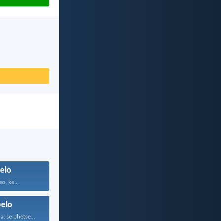
elo
o, ke...
elo
Thabang kamehla, se phetseng...