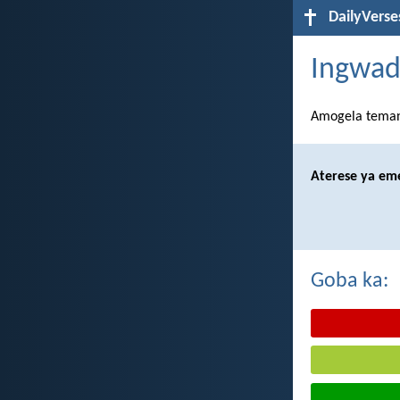
DailyVerse
Ingwad
Amogela temana 
Aterese ya eme
Goba ka: