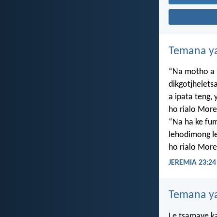
Temana ya
“Na motho a 
dikgotjhelets
a ipata teng
ho rialo More
“Na ha ke f
lehodimong le
ho rialo More
JEREMIA 23:24
Temana ya
Le tsamaye ka