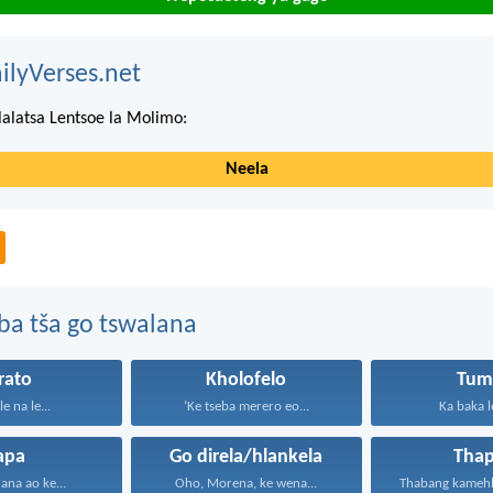
ilyVerses.net
lalatsa Lentsoe la Molimo:
Neela
ba tša go tswalana
rato
Kholofelo
Tum
le na le...
‘Ke tseba merero eo...
Ka baka le
apa
Go direla/hlankela
Thap
na ao ke...
Oho, Morena, ke wena...