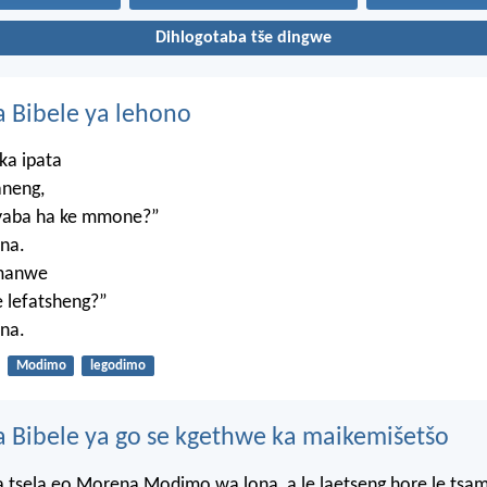
Dihlogotaba tše dingwe
 Bibele ya lehono
ka ipata
aneng,
, yaba ha ke mmone?”
na.
umanwe
 lefatsheng?”
na.
Modimo
legodimo
 Bibele ya go se kgethwe ka maikemišetšo
 tsela eo Morena Modimo wa lona, a le laetseng hore le tsa