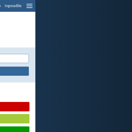
o
Ingwadiše