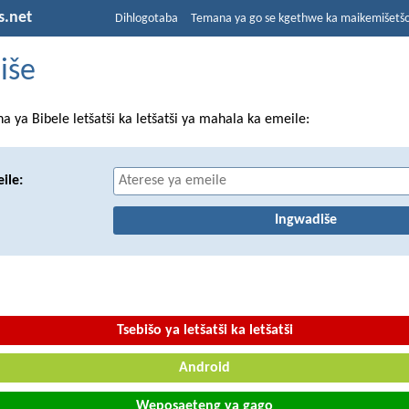
s.net
Dihlogotaba
Temana ya go se kgethwe ka maikemišetš
iše
ya Bibele letšatši ka letšatši ya mahala ka emeile:
ile:
Tsebišo ya letšatši ka letšatši
Android
Weposaeteng ya gago