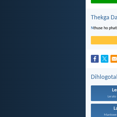
Thekga Da
N
thuse ho phat
Dihlogota
Le
Lerato 
L
Mantswe a