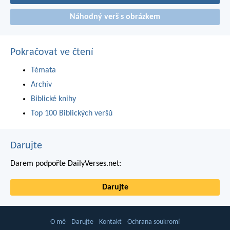
Náhodný verš s obrázkem
Pokračovat ve čtení
Témata
Archiv
Biblické knihy
Top 100 Biblických veršů
Darujte
Darem podpořte DailyVerses.net:
Darujte
O mě
Darujte
Kontakt
Ochrana soukromí