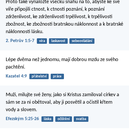
Proto také vynaložte všecku snahu na to, abyste ke své
víře připojili ctnost, k ctnosti poznání, k poznání
zdrženlivost, ke zdrženlivosti trpělivost, k trpělivosti
zbožnost, ke zbožnosti bratrskou náklonnost a k bratrské
náklonnosti lásku.
2. Petrův 1:5-7
víra
laskavost
sebeovládání
Lépe dvěma než jednomu,
mají dobrou mzdu ze svého
pachtění.
Kazatel 4:9
přátelství
práce
Muži, milujte své ženy, jako si Kristus zamiloval církev a
sám se za ni obětoval, aby ji posvětil a očistil křtem
vody a slovem.
Efezským 5:25-26
láska
očištění
svatba