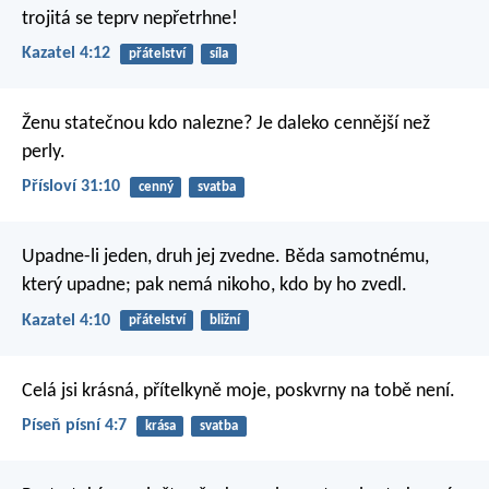
trojitá se teprv nepřetrhne!
Kazatel 4:12
přátelství
síla
Ženu statečnou kdo nalezne?
Je daleko cennější než
perly.
Přísloví 31:10
cenný
svatba
Upadne-li jeden,
druh jej zvedne.
Běda samotnému,
který upadne;
pak nemá nikoho, kdo by ho zvedl.
Kazatel 4:10
přátelství
bližní
Celá jsi krásná, přítelkyně moje, poskvrny na tobě není.
Píseň písní 4:7
krása
svatba