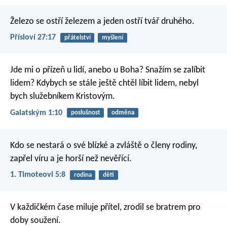
Železo se ostří železem
a jeden ostří tvář druhého.
Přísloví 27:17
přátelství
myšlení
Jde mi o přízeň u lidí, anebo u Boha? Snažím se zalíbit
lidem? Kdybych se stále ještě chtěl líbit lidem, nebyl
bych služebníkem Kristovým.
Galatským 1:10
poslušnost
odměna
Kdo se nestará o své blízké a zvláště o členy rodiny,
zapřel víru a je horší než nevěřící.
1. Timoteovi 5:8
rodina
děti
V každičkém čase miluje přítel,
zrodil se bratrem pro
doby soužení.