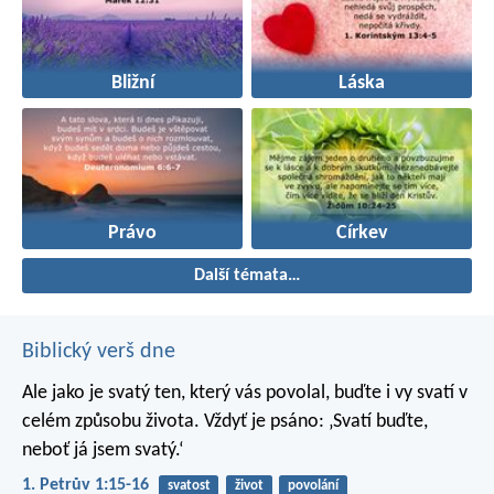
Bližní
Láska
Právo
Církev
Další témata…
Biblický verš dne
Ale jako je svatý ten, který vás povolal, buďte i vy svatí v
celém způsobu života. Vždyť je psáno: ‚Svatí buďte,
neboť já jsem svatý.‘
1. Petrův 1:15-16
svatost
život
povolání