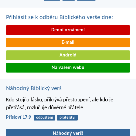
Přihlásit se k odběru Biblického verše dne:
Denní oznámení
E-mail
Android
Na vašem webu
Náhodný Biblický verš
Kdo stojí o lásku, přikrývá přestoupení,
ale kdo je
přetřásá, rozlučuje důvěrné přátele.
Přísloví 17:9
odpuštění
přátelství
Náhodný verš!