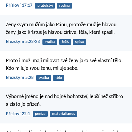
Přísloví 17:17
přátelství
rodina
Ženy svým mužům jako Pánu, protože muž je hlavou
ženy, jako Kristus je hlavou církve, těla, které spasil.
Efezským 5:22-23
svatba
Ježíš
spása
Proto i muži mají milovat své ženy jako své vlastní tělo.
Kdo miluje svou ženu, miluje sebe.
Efezským 5:28
svatba
tělo
Výborné jméno je nad hojné bohatství,
lepší než stříbro
a zlato je přízeň.
Přísloví 22:1
peníze
materialismus