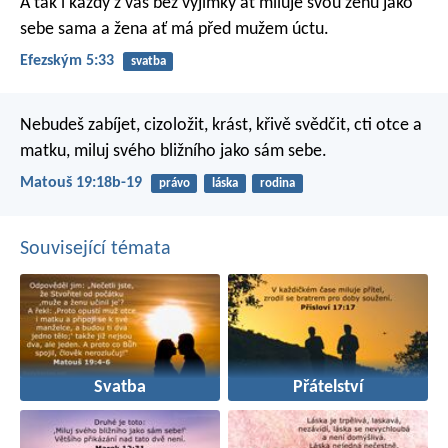
A tak i každý z vás bez výjimky ať miluje svou ženu jako
sebe sama a žena ať má před mužem úctu.
Efezským 5:33
svatba
Nebudeš zabíjet, cizoložit, krást, křivě svědčit, cti otce a
matku, miluj svého bližního jako sám sebe.
Matouš 19:18b-19
právo
láska
rodina
Související témata
Svatba
Přátelství