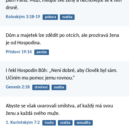
patří Pánu. Muži, milujte své ženy a nechovejte se k nim
drsně.
Koloským 3:18-19
pokora
svatba
Dům a majetek lze zdědit po otcích,
ale prozíravá žena
je od Hospodina.
Přísloví 19:14
peníze
I řekl Hospodin Bůh: „Není dobré, aby člověk byl sám.
Učiním mu pomoc jemu rovnou.“
Genesis 2:18
stvoření
svatba
Abyste se však uvarovali smilstva, ať každý má svou
ženu a každá svého muže.
1. Korintským 7:2
touhy
svatba
sexualita