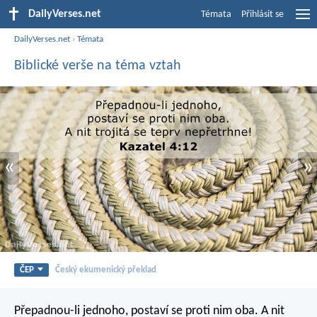
DailyVerses.net
Témata
Přihlásit se
DailyVerses.net
›
Témata
Biblické verše na téma vztah
«
»
ČEP
Český ekumenický překlad
Přepadnou-li jednoho,
postaví se proti nim oba.
A nit