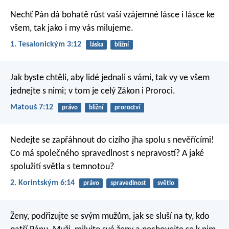
Nechť Pán dá bohatě růst vaší vzájemné lásce i lásce ke
všem, tak jako i my vás milujeme.
1. Tesalonickým 3:12
láska
bližní
Jak byste chtěli, aby lidé jednali s vámi, tak vy ve všem
jednejte s nimi; v tom je celý Zákon i Proroci.
Matouš 7:12
právo
bližní
proroctví
Nedejte se zapřáhnout do cizího jha spolu s nevěřícími!
Co má společného spravedlnost s nepravostí? A jaké
spolužití světla s temnotou?
2. Korintským 6:14
právo
spravedlnost
světlo
Ženy, podřizujte se svým mužům, jak se sluší na ty, kdo