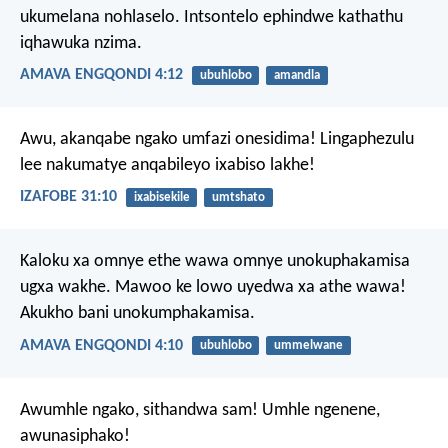
ukumelana nohlaselo. Intsontelo ephindwe kathathu
iqhawuka nzima.
AMAVA ENGQONDI 4:12
ubuhlobo
amandla
Awu, akanqabe ngako umfazi onesidima!
Lingaphezulu
lee nakumatye anqabileyo ixabiso lakhe!
IZAFOBE 31:10
ixabisekile
umtshato
Kaloku xa omnye ethe wawa omnye unokuphakamisa
ugxa wakhe. Mawoo ke lowo uyedwa xa athe wawa!
Akukho bani unokumphakamisa.
AMAVA ENGQONDI 4:10
ubuhlobo
ummelwane
Awumhle ngako, sithandwa sam!
Umhle ngenene,
awunasiphako!