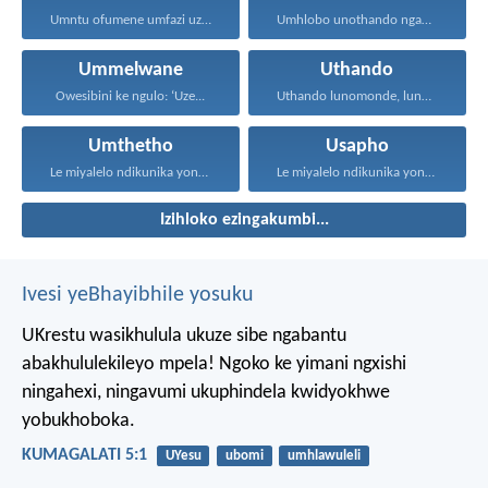
Umntu ofumene umfazi uzuze...
Umhlobo unothando ngamaxesha onke...
Ummelwane
Uthando
Owesibini ke ngulo: ‘Uze...
Uthando lunomonde, lunobubele. Uthando...
Umthetho
Usapho
Le miyalelo ndikunika yona...
Le miyalelo ndikunika yona...
Izihloko ezingakumbi...
Ivesi yeBhayibhile yosuku
UKrestu wasikhulula ukuze sibe ngabantu
abakhululekileyo mpela! Ngoko ke yimani ngxishi
ningahexi, ningavumi ukuphindela kwidyokhwe
yobukhoboka.
KUMAGALATI 5:1
UYesu
ubomi
umhlawuleli