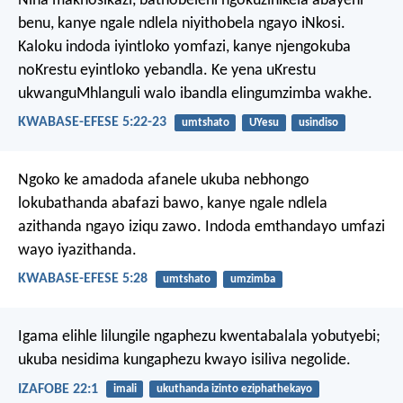
Nina makhosikazi, bathobeleni ngokuzinikela abayeni
benu, kanye ngale ndlela niyithobela ngayo iNkosi.
Kaloku indoda iyintloko yomfazi, kanye njengokuba
noKrestu eyintloko yebandla. Ke yena uKrestu
ukwanguMhlanguli walo ibandla elingumzimba wakhe.
KWABASE-EFESE 5:22-23
umtshato
UYesu
usindiso
Ngoko ke amadoda afanele ukuba nebhongo
lokubathanda abafazi bawo, kanye ngale ndlela
azithanda ngayo iziqu zawo. Indoda emthandayo umfazi
wayo iyazithanda.
KWABASE-EFESE 5:28
umtshato
umzimba
Igama elihle lilungile ngaphezu kwentabalala yobutyebi;
ukuba nesidima kungaphezu kwayo isiliva negolide.
IZAFOBE 22:1
imali
ukuthanda izinto eziphathekayo