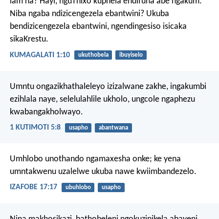
lam na? Hayi, nguThixo kuphela endifuna abe ngakum.
Niba ngaba ndizicengezela ebantwini? Ukuba
bendizicengezela ebantwini, ngendingesiso isicaka
sikaKrestu.
KUMAGALATI 1:10
ukuthobela
ibuyiselo
Umntu ongazikhathaleleyo izizalwane zakhe, ingakumbi
ezihlala naye, selelulahlile ukholo, ungcole ngaphezu
kwabangakholwayo.
1 KUTIMOTI 5:8
usapho
abantwana
Umhlobo unothando ngamaxesha onke;
ke yena
umntakwenu uzalelwe ukuba nawe kwiimbandezelo.
IZAFOBE 17:17
ubuhlobo
usapho