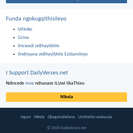
Funda ngokugqithisileyo
Izihloko
Gcina
Iincwadi zeBhayibhile
Iindinyana zeBhayibhile Ezidumileyo
I Support DailyVerses.net
Ndincede
mna
ndisasaze iLizwi likaThixo:
Nikela
Ngam
Nikela
Qhagamshelana
Umthetho wabucala
© 2026 DailyVerses.net