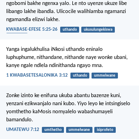
ngobomi bakhe ngenxa yalo. Le nto uyenze ukuze libe
libango lakhe ibandla. Ulicocile walihlamba ngamanzi
ngamandla elizwi lakhe.
KWABASE-EFESE 5:25-26
uthando
ukusulungekiswa
umtshato
Yanga ingalukhulisa iNkosi uthando eninalo
luphuphume, nithandane, nithande naye wonke ubani,
kanye ngale ndlela ndinithanda ngayo mna.
1 KWABASETESALONIKA 3:12
uthando
ummelwane
Zonke izinto ke enifuna ukuba abantu bazenze kuni,
yenzani ezikwanjalo nani kubo. Yiyo leyo ke intsingiselo
yomthetho kaMosis nomyalelo wabashumayeli
bamandulo.
UMATEWU 7:12
umthetho
ummelwane
isiprofeto