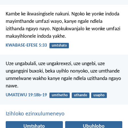
Kambe ke ikwasingisele nakuni. Ngoko ke yonke indoda
mayimthande umfazi wayo, kanye ngale ndlela
izithanda ngayo nayo. Ngokukwanjalo ke wonke umfazi
makayihlonele indoda yakhe.
KWABASE-EFESE 5:33
umtshato
Uze ungabulali, uze ungakrexezi, uze ungebi, uze
ungangqini buxoki, beka uyihlo nonyoko, uze umthande
ummelwane wakho kanye ngale ndlela uzithanda ngayo
nawe.
UMATEWU 19:18b-19
umthetho
uthando
usapho
Izihloko ezinxulumeneyo
Umtshato
Ubuhlobo