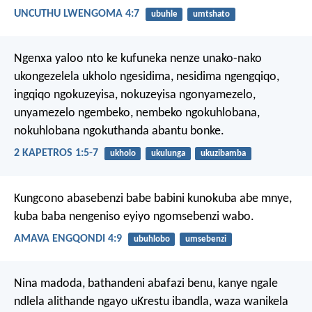
UNCUTHU LWENGOMA 4:7
ubuhle
umtshato
Ngenxa yaloo nto ke kufuneka nenze unako-nako
ukongezelela ukholo ngesidima, nesidima ngengqiqo,
ingqiqo ngokuzeyisa, nokuzeyisa ngonyamezelo,
unyamezelo ngembeko, nembeko ngokuhlobana,
nokuhlobana ngokuthanda abantu bonke.
2 KAPETROS 1:5-7
ukholo
ukulunga
ukuzibamba
Kungcono abasebenzi babe babini kunokuba abe mnye,
kuba baba nengeniso eyiyo ngomsebenzi wabo.
AMAVA ENGQONDI 4:9
ubuhlobo
umsebenzi
Nina madoda, bathandeni abafazi benu, kanye ngale
ndlela alithande ngayo uKrestu ibandla, waza wanikela