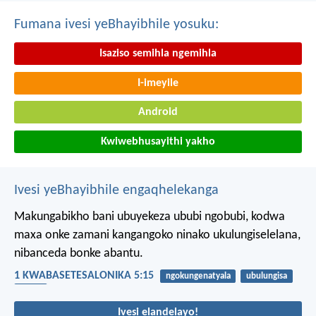
Fumana ivesi yeBhayibhile yosuku:
Isaziso semihla ngemihla
I-imeyile
Android
Kwiwebhusayithi yakho
Ivesi yeBhayibhile engaqhelekanga
Makungabikho bani ubuyekeza ububi ngobubi, kodwa
maxa onke zamani kangangoko ninako ukulungiselelana,
nibanceda bonke abantu.
1 KWABASETESALONIKA 5:15
ngokungenatyala
ubulungisa
ububi
Ivesi elandelayo!