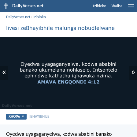
DailyVerses.net
Izihloko
Bhalisa
DailyVerses.net
›
Izihloko
Iivesi zeBhayibhile malunga nobudlelwane
«
»
XHO96
IBHAYIBHILE
Oyedwa uyagaganyelwa, kodwa ababini banako