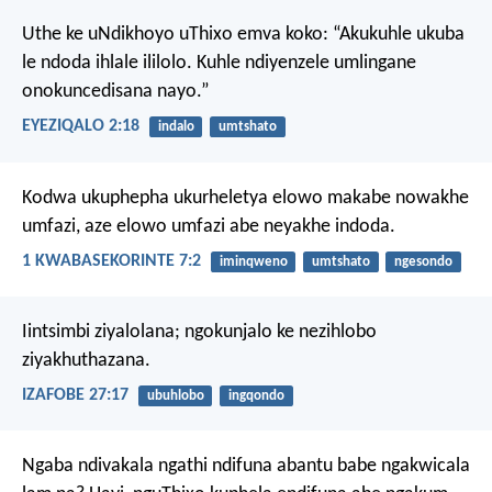
Uthe ke uNdikhoyo uThixo emva koko: “Akukuhle ukuba
le ndoda ihlale ililolo. Kuhle ndiyenzele umlingane
onokuncedisana nayo.”
EYEZIQALO 2:18
indalo
umtshato
Kodwa ukuphepha ukurheletya elowo makabe nowakhe
umfazi, aze elowo umfazi abe neyakhe indoda.
1 KWABASEKORINTE 7:2
iminqweno
umtshato
ngesondo
Iintsimbi ziyalolana;
ngokunjalo ke nezihlobo
ziyakhuthazana.
IZAFOBE 27:17
ubuhlobo
ingqondo
Ngaba ndivakala ngathi ndifuna abantu babe ngakwicala