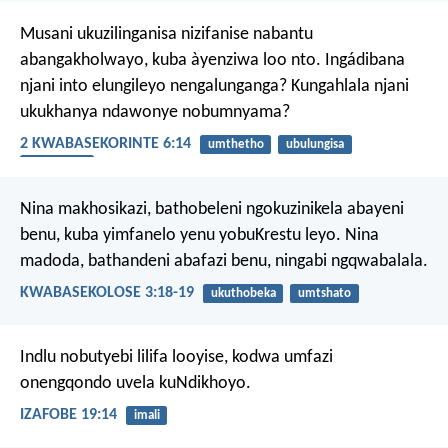
Musani ukuzilinganisa nizifanise nabantu
abangakholwayo, kuba àyenziwa loo nto. Ingádibana
njani into elungileyo nengalunganga? Kungahlala njani
ukukhanya ndawonye nobumnyama?
2 KWABASEKORINTE 6:14
umthetho
ubulungisa
ukukhanya
Nina makhosikazi, bathobeleni ngokuzinikela abayeni
benu, kuba yimfanelo yenu yobuKrestu leyo.
Nina
madoda, bathandeni abafazi benu, ningabi ngqwabalala.
KWABASEKOLOSE 3:18-19
ukuthobeka
umtshato
Indlu nobutyebi lilifa looyise,
kodwa umfazi
onengqondo uvela kuNdikhoyo.
IZAFOBE 19:14
imali