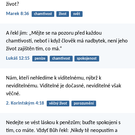
život?
Marek 8:36
chamtivost
život
svět
A řekl jim: „Mějte se na pozoru před každou
chamtivostí, neboť i když člověk má nadbytek, není jeho
život zajištěn tím, co má.“
Lukáš 12:15
peníze
chamtivost
spokojenost
Nám, kteří nehledíme k viditelnému, nýbrž k
neviditelnému. Viditelné je dočasné, neviditelné však
věčné.
2. Korintským 4:18
věčný život
porozumění
Nedejte se vést láskou k penězům; buďte spokojeni s
tím, co máte. Vždyť Bůh řekl: ‚Nikdy tě neopustím a