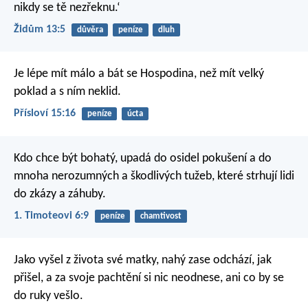
nikdy se tě nezřeknu.‘
Židům 13:5
důvěra
peníze
dluh
Je lépe mít málo a bát se Hospodina,
než mít velký
poklad a s ním neklid.
Přísloví 15:16
peníze
úcta
Kdo chce být bohatý, upadá do osidel pokušení a do
mnoha nerozumných a škodlivých tužeb, které strhují lidi
do zkázy a záhuby.
1. Timoteovi 6:9
peníze
chamtivost
Jako vyšel z života své matky,
nahý zase odchází, jak
přišel,
a za svoje pachtění si nic neodnese,
ani co by se
do ruky vešlo.