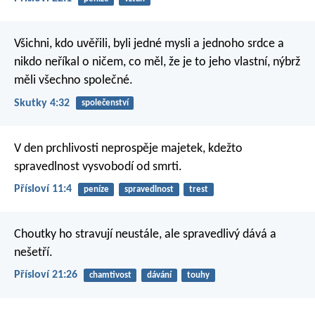
Všichni, kdo uvěřili, byli jedné mysli a jednoho srdce a
nikdo neříkal o ničem, co měl, že je to jeho vlastní, nýbrž
měli všechno společné.
Skutky 4:32
společenství
V den prchlivosti neprospěje majetek,
kdežto
spravedlnost vysvobodí od smrti.
Přísloví 11:4
peníze
spravedlnost
trest
Choutky ho stravují neustále,
ale spravedlivý dává a
nešetří.
Přísloví 21:26
chamtivost
dávání
touhy