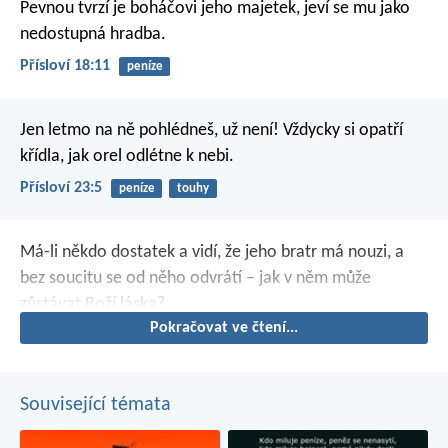
Pevnou tvrzí je boháčovi jeho majetek,
jeví se mu jako
nedostupná hradba.
Přísloví 18:11
peníze
Jen letmo na ně pohlédneš, už není!
Vždycky si opatří
křídla, jak orel odlétne k nebi.
Přísloví 23:5
peníze
touhy
Má-li někdo dostatek a vidí, že jeho bratr má nouzi, a
bez soucitu se od něho odvrátí – jak v něm může
zůstávat Boží láska?
Pokračovat ve čtení...
Související témata