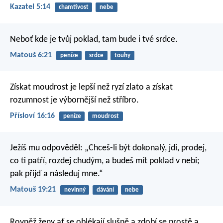
Kazatel 5:14
chamtivost
nebe
Neboť kde je tvůj poklad, tam bude i tvé srdce.
Matouš 6:21
peníze
srdce
touhy
Získat moudrost je lepší než ryzí zlato
a získat
rozumnost je výbornější než stříbro.
Přísloví 16:16
peníze
moudrost
Ježíš mu odpověděl: „Chceš-li být dokonalý, jdi, prodej,
co ti patří, rozdej chudým, a budeš mít poklad v nebi;
pak přijď a následuj mne.“
Matouš 19:21
nevinný
dávání
nebe
Rovněž ženy ať se oblékají slušně a zdobí se prostě a