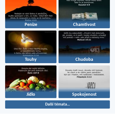
Peníze
Chamtivost
Touhy
Chudoba
Jídlo
Spokojenost
Další témata…