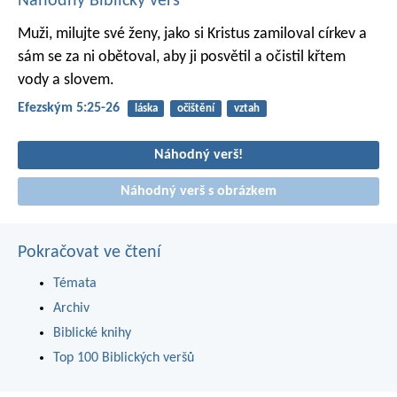
Náhodný Biblický verš
Muži, milujte své ženy, jako si Kristus zamiloval církev a
sám se za ni obětoval, aby ji posvětil a očistil křtem
vody a slovem.
Efezským 5:25-26
láska
očištění
vztah
Náhodný verš!
Náhodný verš s obrázkem
Pokračovat ve čtení
Témata
Archiv
Biblické knihy
Top 100 Biblických veršů