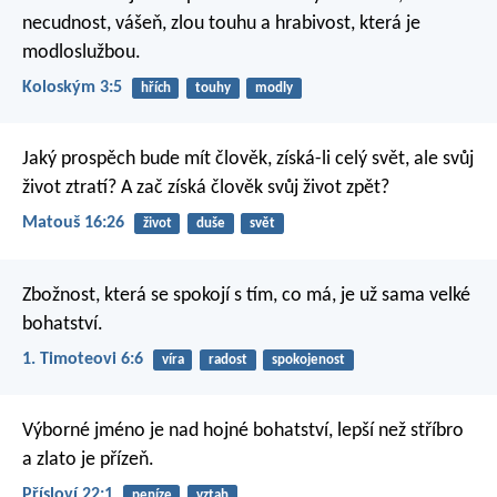
necudnost, vášeň, zlou touhu a hrabivost, která je
modloslužbou.
Koloským 3:5
hřích
touhy
modly
Jaký prospěch bude mít člověk, získá-li celý svět, ale svůj
život ztratí? A zač získá člověk svůj život zpět?
Matouš 16:26
život
duše
svět
Zbožnost, která se spokojí s tím, co má, je už sama velké
bohatství.
1. Timoteovi 6:6
víra
radost
spokojenost
Výborné jméno je nad hojné bohatství,
lepší než stříbro
a zlato je přízeň.
Přísloví 22:1
peníze
vztah