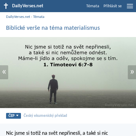
DailyVerses.net
Témata
Přihlásit se
DailyVerses.net
›
Témata
Biblické verše na téma materialismus
«
»
ČEP
Český ekumenický překlad
Nic jsme si totiž na svět nepřinesli, a také si nic