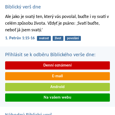
Biblický verš dne
Ale jako je svatý ten, který vás povolal, buďte i vy svatí v
celém způsobu života. Vždyť je psáno: ‚Svatí buďte,
neboť já jsem svatý.‘
1. Petrův 1:15-16
svatost
život
povolání
Přihlásit se k odběru Biblického verše dne:
Denní oznámení
E-mail
Android
Na vašem webu