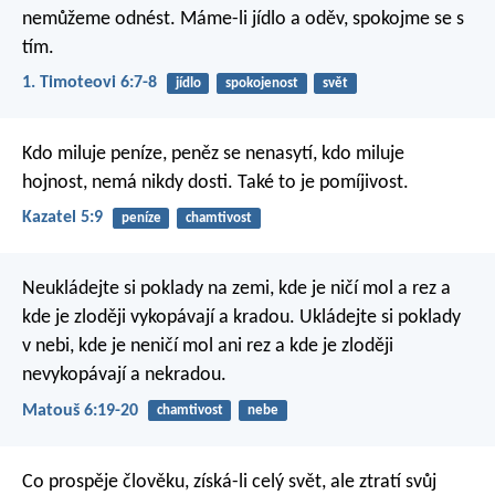
nemůžeme odnést. Máme-li jídlo a oděv, spokojme se s
tím.
1. Timoteovi 6:7-8
jídlo
spokojenost
svět
Kdo miluje peníze, peněz se nenasytí,
kdo miluje
hojnost, nemá nikdy dosti.
Také to je pomíjivost.
Kazatel 5:9
peníze
chamtivost
Neukládejte si poklady na zemi, kde je ničí mol a rez a
kde je zloději vykopávají a kradou. Ukládejte si poklady
v nebi, kde je neničí mol ani rez a kde je zloději
nevykopávají a nekradou.
Matouš 6:19-20
chamtivost
nebe
Co prospěje člověku, získá-li celý svět, ale ztratí svůj