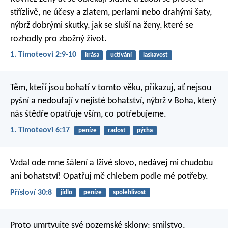
střízlivě, ne účesy a zlatem, perlami nebo drahými šaty,
nýbrž dobrými skutky, jak se sluší na ženy, které se
rozhodly pro zbožný život.
1. Timoteovi 2:9-10
krása
uctívání
laskavost
Těm, kteří jsou bohatí v tomto věku, přikazuj, ať nejsou
pyšní a nedoufají v nejisté bohatství, nýbrž v Boha, který
nás štědře opatřuje vším, co potřebujeme.
1. Timoteovi 6:17
peníze
radost
pýcha
Vzdal ode mne šálení a lživé slovo,
nedávej mi chudobu
ani bohatství!
Opatřuj mě chlebem podle mé potřeby.
Přísloví 30:8
jídlo
peníze
spolehlivost
Proto umrtvujte své pozemské sklony: smilstvo,