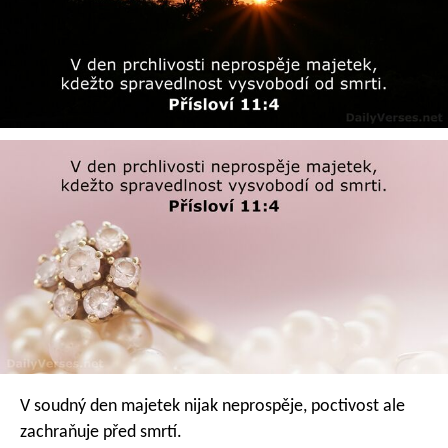
V soudný den majetek nijak neprospěje,
poctivost ale
zachraňuje před smrtí.