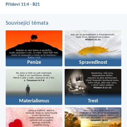
Přísloví 11:4 - B21
Související témata
Peníze
Spravedlnost
Materialismus
Trest