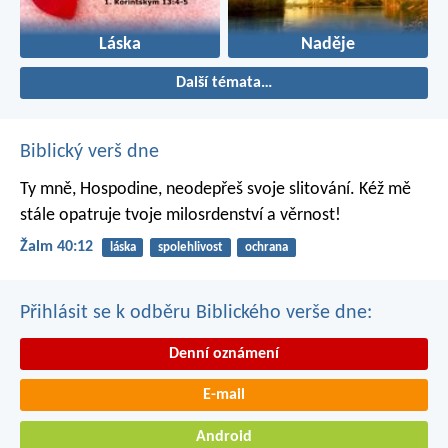
Láska
Naděje
Další témata…
Biblický verš dne
Ty mně, Hospodine, neodepřeš svoje slitování.
Kéž mě
stále opatruje tvoje milosrdenství a věrnost!
Žalm 40:12
láska
spolehlivost
ochrana
Přihlásit se k odběru Biblického verše dne:
Denní oznámení
E-mail
Android