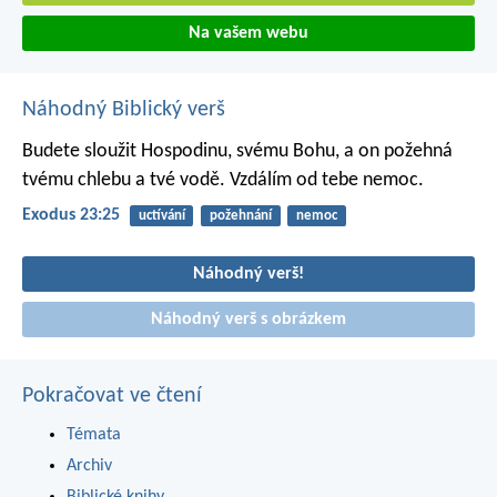
Na vašem webu
Náhodný Biblický verš
Budete sloužit Hospodinu, svému Bohu, a on požehná
tvému chlebu a tvé vodě. Vzdálím od tebe nemoc.
Exodus 23:25
uctívání
požehnání
nemoc
Náhodný verš!
Náhodný verš s obrázkem
Pokračovat ve čtení
Témata
Archiv