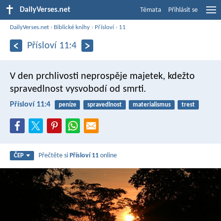
DailyVerses.net
Témata
Přihlásit se
DailyVerses.net
›
Biblické knihy
›
Přísloví
›
11
Přísloví 11:4
V den prchlivosti neprospěje majetek,
kdežto
spravedlnost vysvobodí od smrti.
Přísloví 11:4
peníze
spravedlnost
materialismus
trest
Přečtěte si
Přísloví 11
online
ČEP