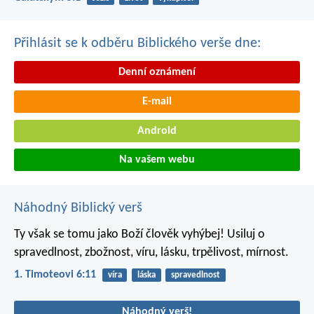
Přihlásit se k odběru Biblického verše dne:
Denní oznámení
E-mail
Android
Na vašem webu
Náhodný Biblický verš
Ty však se tomu jako Boží člověk vyhýbej! Usiluj o
spravedlnost, zbožnost, víru, lásku, trpělivost, mírnost.
1. Timoteovi 6:11
víra
láska
spravedlnost
Náhodný verš!