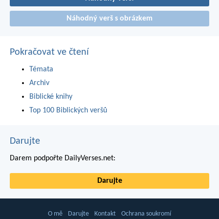
Náhodný verš s obrázkem
Pokračovat ve čtení
Témata
Archiv
Biblické knihy
Top 100 Biblických veršů
Darujte
Darem podpořte DailyVerses.net:
Darujte
O mě
Darujte
Kontakt
Ochrana soukromí