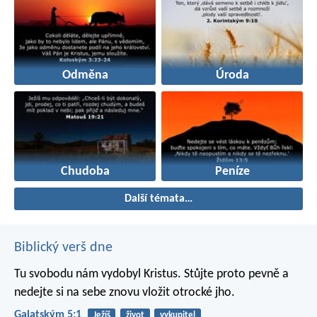
Odměna
Úroda
Chudoba
Peníze
Další témata…
Biblický verš dne
Tu svobodu nám vydobyl Kristus. Stůjte proto pevně a
nedejte si na sebe znovu vložit otrocké jho.
Galatským 5:1
Ježíš
život
vykupitel