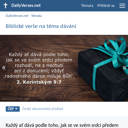
DailyVerses.net
Témata
Přihlásit se
DailyVerses.net
›
Témata
Biblické verše na téma dávání
«
»
ČEP
Český ekumenický překlad
Každý ať dává podle toho, jak se ve svém srdci předem