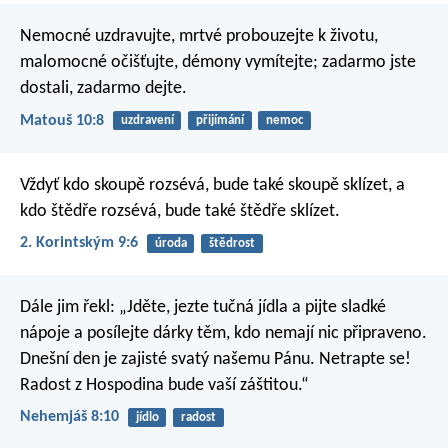
Nemocné uzdravujte, mrtvé probouzejte k životu,
malomocné očišťujte, démony vymítejte; zadarmo jste
dostali, zadarmo dejte.
Matouš 10:8
uzdravení
přijímání
nemoc
Vždyť kdo skoupě rozsévá, bude také skoupě sklízet, a
kdo štědře rozsévá, bude také štědře sklízet.
2. Korintským 9:6
úroda
štědrost
Dále jim řekl: „Jděte, jezte tučná jídla a pijte sladké
nápoje a posílejte dárky těm, kdo nemají nic připraveno.
Dnešní den je zajisté svatý našemu Pánu. Netrapte se!
Radost z Hospodina bude vaší záštitou.“
Nehemjáš 8:10
jídlo
radost