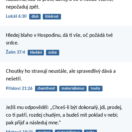
nepožaduj zpět.
Lukáš 6:30
dluh
štědrost
Hledej blaho v Hospodinu,
dá ti vše, oč požádá tvé
srdce.
Žalm 37:4
hledání
srdce
Choutky ho stravují neustále,
ale spravedlivý dává a
nešetří.
Přísloví 21:26
chamtivost
materialismus
touhy
Ježíš mu odpověděl: „Chceš-li být dokonalý, jdi, prodej,
co ti patří, rozdej chudým, a budeš mít poklad v nebi;
pak přijď a následuj mne.“