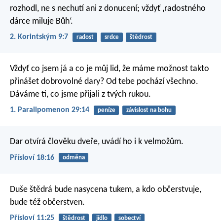
rozhodl, ne s nechutí ani z donucení; vždyť ‚radostného
dárce miluje Bůh‘.
2. Korintským 9:7
radost
srdce
štědrost
Vždyť co jsem já a co je můj lid, že máme možnost takto
přinášet dobrovolné dary? Od tebe pochází všechno.
Dáváme ti, co jsme přijali z tvých rukou.
1. Paralipomenon 29:14
peníze
závislost na bohu
Dar otvírá člověku dveře,
uvádí ho i k velmožům.
Přísloví 18:16
odměna
Duše štědrá bude nasycena tukem,
a kdo občerstvuje,
bude též občerstven.
Přísloví 11:25
štědrost
jídlo
sobectví