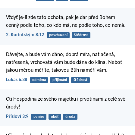
Vždyť je-li zde tato ochota, pak je dar před Bohem
cenný podle toho, co kdo má, ne podle toho, co nemá.
2. Korintským 8:12
povzbuzení
štědrost
Dávejte, a bude vám dáno; dobrá míra, natlačená,
natřesená, vrchovatá vám bude dána do klína. Neboť
jakou měrou měříte, takovou Bůh naměří vám.
Lukáš 6:38
odměna
přijímání
štědrost
Cti Hospodina ze svého majetku
i prvotinami z celé své
úrody!
Přísloví 3:9
peníze
oběť
úroda