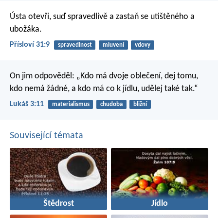
Ústa otevři, suď spravedlivě
a zastaň se utištěného a
ubožáka.
Přísloví 31:9
spravedlnost
mluvení
vdovy
On jim odpověděl: „Kdo má dvoje oblečení, dej tomu,
kdo nemá žádné, a kdo má co k jídlu, udělej také tak.“
Lukáš 3:11
materialismus
chudoba
bližní
Související témata
Štědrost
Jídlo