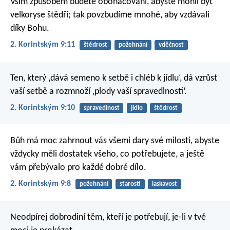
Vším způsobem budete obohacováni, abyste mohli být
velkoryse štědří; tak povzbudíme mnohé, aby vzdávali
díky Bohu.
2. Korintským 9:11
štědrost
požehnání
vděčnost
Ten, který ‚dává semeno k setbě i chléb k jídlu‘, dá vzrůst
vaší setbě a rozmnoží ‚plody vaší spravedlnosti‘.
2. Korintským 9:10
spravedlnost
jídlo
štědrost
Bůh má moc zahrnout vás všemi dary své milosti, abyste
vždycky měli dostatek všeho, co potřebujete, a ještě
vám přebývalo pro každé dobré dílo.
2. Korintským 9:8
požehnání
starosti
laskavost
Neodpírej dobrodiní těm, kteří je potřebují,
je-li v tvé