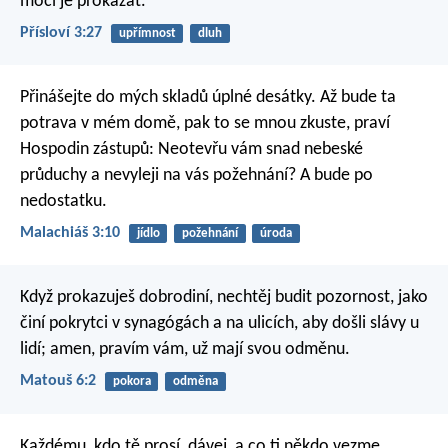
moci je prokázat.
Přísloví 3:27
upřímnost
dluh
Přinášejte do mých skladů
úplné desátky.
Až bude ta
potrava v mém domě, pak to se mnou zkuste,
praví
Hospodin zástupů:
Neotevřu vám snad nebeské
průduchy
a nevyleji na vás požehnání?
A bude po
nedostatku.
Malachiáš 3:10
jídlo
požehnání
úroda
Když prokazuješ dobrodiní, nechtěj budit pozornost, jako
činí pokrytci v synagógách a na ulicích, aby došli slávy u
lidí; amen, pravím vám, už mají svou odměnu.
Matouš 6:2
pokora
odměna
Každému, kdo tě prosí, dávej, a co ti někdo vezme,