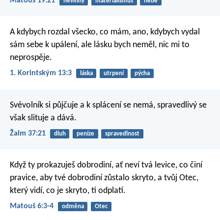
Matouš 19:21
nevinný
materialismus
nebe
A kdybych rozdal všecko, co mám, ano, kdybych vydal
sám sebe k upálení, ale lásku bych neměl, nic mi to
neprospěje.
1. Korintským 13:3
láska
utrpení
pýcha
Svévolník si půjčuje a k splácení se nemá,
spravedlivý se
však slituje a dává.
Žalm 37:21
dluh
peníze
spravedlnost
Když ty prokazuješ dobrodiní, ať neví tvá levice, co činí
pravice, aby tvé dobrodiní zůstalo skryto, a tvůj Otec,
který vidí, co je skryto, ti odplatí.
Matouš 6:3-4
odměna
Otec