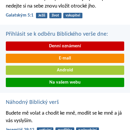
nedejte si na sebe znovu vložit otrocké jho.
Galatským 5:1
Ježíš
život
vykupitel
Přihlásit se k odběru Biblického verše dne:
Denní oznámení
E-mail
Android
Na vašem webu
Náhodný Biblický verš
Budete mě volat a chodit ke mně, modlit se ke mně a já
vás vyslyším.