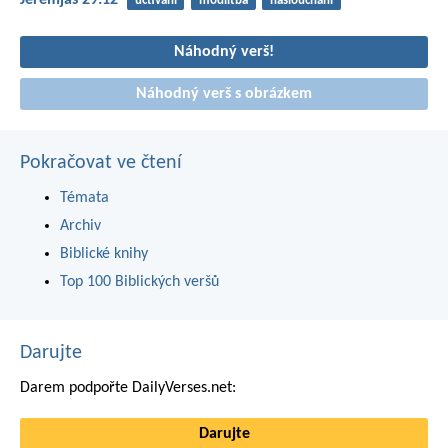
Jeremjáš 29:12
uctívání
modlitba
naslouchání
Náhodný verš!
Náhodný verš s obrázkem
Pokračovat ve čtení
Témata
Archiv
Biblické knihy
Top 100 Biblických veršů
Darujte
Darem podpořte DailyVerses.net:
Darujte