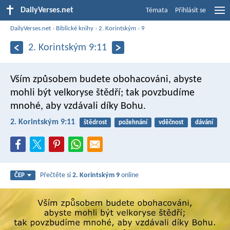
DailyVerses.net
Témata
Přihlásit se
DailyVerses.net
›
Biblické knihy
›
2. Korintským
›
9
2. Korintským 9:11
Vším způsobem budete obohacováni, abyste
mohli být velkoryse štědří; tak povzbudíme
mnohé, aby vzdávali díky Bohu.
2. Korintským 9:11
štědrost
požehnání
vděčnost
dávání
Přečtěte si
2. Korintským 9
online
ČEP