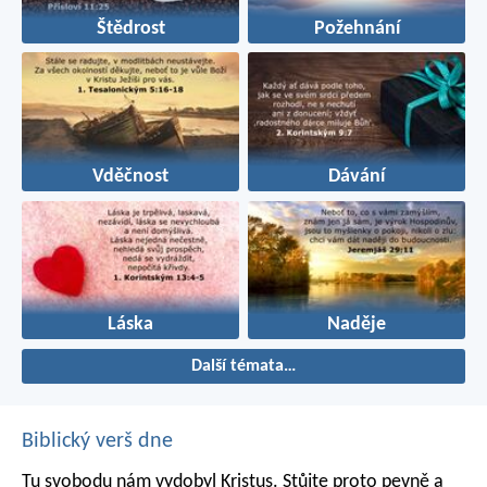
Štědrost
Požehnání
Vděčnost
Dávání
Láska
Naděje
Další témata…
Biblický verš dne
Tu svobodu nám vydobyl Kristus. Stůjte proto pevně a