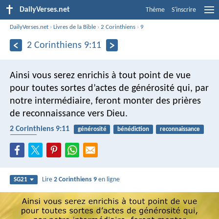
DailyVerses.net
Thème
S'inscrire
DailyVerses.net
›
Livres de la Bible
›
2 Corinthiens
›
9
2 Corinthiens 9:11
Ainsi vous serez enrichis à tout point de vue
pour toutes sortes d’actes de générosité qui, par
notre intermédiaire, feront monter des prières
de reconnaissance vers Dieu.
2 Corinthiens 9:11
générosité
bénédiction
reconnaissance
donner
Lire
2 Corinthiens 9
en ligne
SG21