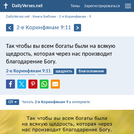
DailyVerses.net
Темы
Зарегистрироваться
DailyVerses.net
›
Книги Библии
›
2-е Коринфянам
›
9
2-е Коринфянам 9:11
Так чтобы вы всем богаты были на всякую
щедрость, которая через нас производит
благодарение Богу.
2-е Коринфянам 9:11
щедрость
благословение
благодарность
дарить
Читать
2-е Коринфянам 9
в интернете
СП