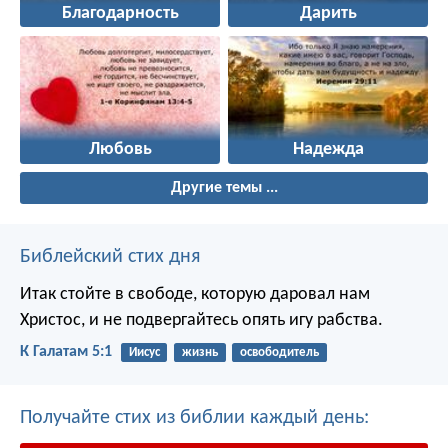
Благодарность
Дарить
Любовь
Надежда
Другие темы ...
Библейский стих дня
Итак стойте в свободе, которую даровал нам
Христос, и не подвергайтесь опять игу рабства.
К Галатам 5:1
Иисус
жизнь
освободитель
Получайте стих из библии каждый день: