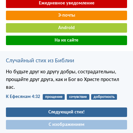
Ежедневное уведомление
Э-почты
Android
На их сайте
Случайный стих из Библии
Но будьте друг ко другу добры, сострадательны,
прощайте друг друга, как и Бог во Христе простил
вас.
К Ефесянам 4:32
прощение
сочувствие
добротность
Следующий стих!
С изображением