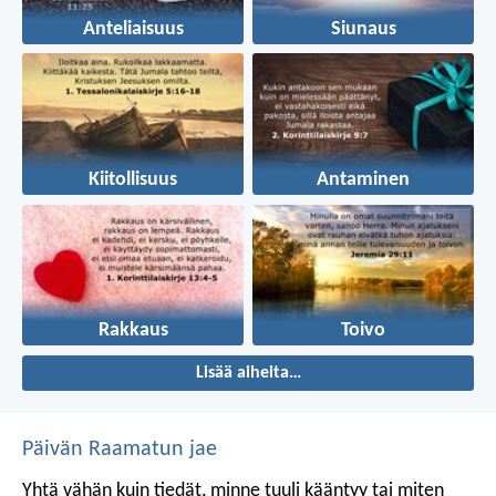
Anteliaisuus
Siunaus
Kiitollisuus
Antaminen
Rakkaus
Toivo
Lisää aiheita…
Päivän Raamatun jae
Yhtä vähän kuin tiedät, minne tuuli kääntyy
tai miten