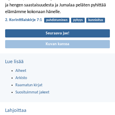
ja hengen saastaisuudesta ja Jumalaa peläten pyhittää
elämämme kokonaan hänelle.
2. Korinttilaiskirje 7:1
puhdistuminen
pyhyys
kunnioitus
Seuraava jae!
Kuvan kanssa
Lue lisää
Aiheet
Arkisto
Raamatun kirjat
Suosituimmat jakeet
Lahjoittaa