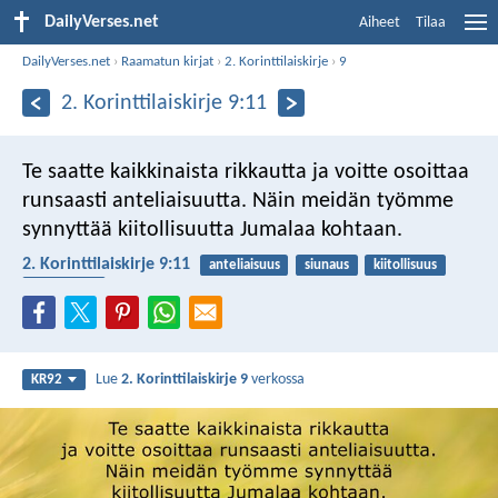
DailyVerses.net
Aiheet
Tilaa
DailyVerses.net
›
Raamatun kirjat
›
2. Korinttilaiskirje
›
9
2. Korinttilaiskirje 9:11
Te saatte kaikkinaista rikkautta ja voitte osoittaa
runsaasti anteliaisuutta. Näin meidän työmme
synnyttää kiitollisuutta Jumalaa kohtaan.
2. Korinttilaiskirje 9:11
anteliaisuus
siunaus
kiitollisuus
antaminen
Lue
2. Korinttilaiskirje 9
verkossa
KR92