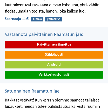
luut rakentuvat raskaana olevan kohdussa,
yhtä vähän
tiedät Jumalan teoista,
hänen, joka kaiken luo.
Saarnaaja 11:5
Jumala
ymmärrys
Vastaanota päivittäinen Raamatun jae:
Päivittäinen ilmoitus
Sähköposti
Android
Verkkosivustollasi?
Satunnainen Raamatun jae
Rakkaat ystävät! Kun kerran olemme saaneet tällaiset
lupaukset, meidän tulee puhdistautua kaikesta ruumiin